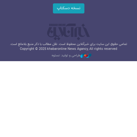
نسخه دسکتاپ
تمامی حقوق این سایت برای خبرآنلاین محفوظ است. نقل مطالب با ذکر منبع بلامانع است.
Copyright © 2025 khabaronline News Agancy, All rights reserved
طراحی و تولید: نستوه