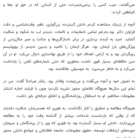
نمی‌گفتند، عیب کسی را برنمی‌شمردند؛ حتی از کسانی که در حق او جفا و
کم‌لطفی کردند.
آنچه از نزدیک مشاهده کردم دانش گسترده، بزرگواری، نظم، وقت‌شناسی و دقت
فراوان دکتر بود.به‌رغم تمامی ناملایمات و تالمات، ندیدم لب به شکوه و شکایت
گشاید. امید به آینده، بردباری در برابر ناسازگاری‌ها و متانت و صبر مثال‌زدنی از
ویژگی‌های بارز ایشان بود. هرگز ایشان را ناامید و بدبین ندیدم. از پوپولیسم
رویگردان بود و به آرامی اهداف خود را از طریق نهادسازی دنبال می‌کرد. او در آن
سن حافظه‌ای بسیار قوی داشت به‌طوری که حتی شماره‌های تلفن را یادداشت
نمی‌کرد و به خاطر می‌سپرد. به موسیقی علاقه‌مند بود.
به اصول خود و آنچه می‌گفت و می‌نوشت وفادار بود. یکبار صراحتاً گفت: من در
تمام این سال‌ها هیچ‌گاه تقاضای مجوز نشریه نکردم؛ چون با فرایند اجازه انتشار
مطبوعات مخالفم. او به استقلال روزنامه‌نگاری و اخلاق حرفه‌ای باور داشت.
هیچگاه مطالعه و تحقیق را کنار نگذاشت، به طوری که همسرشان شکایت داشتند
که از وقتی که بازنشست شده‌اند، بیشتر از گذشته وقت خود را به مطالعه
می‌پردازند. دانش او بسیار گسترده بود به طوری که وی را از پیشگامان و مروجان
حوزه‌های ارتباطات توسعه، حقوق مطبوعات، جامعه اطلاعاتی و جوامع دانش محور