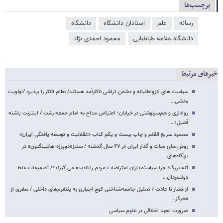
برچسب‌ها
رسانه
علم
استادان دانشگاه
دانشگاه
دانشگاه علامه طباطبایی
محمود احمدی ‌نژاد
خبرهای مرتبط
سیاست های انزواطلبانه و دشمن تراشی ناکارآمد هستند/ نظام تکثر را بپذیرد /اولویت
بخشی…
رواداری و هم‌سرنوشتی در خیابان؛ اعتراض مداح به امام جمعه رشت / اینترنت پاشنه
آشیل؛…
محمود سریع القلم و چاپ بیست و یکم کتاب «عقلانیت و توسعه یافتگی ایران»
روش های نجات و گذار ایران در ۴۷ سال گذشته / سنتز«دوورژه-هانتینگتون» در
بزنگاه‌های…
تله بزرگ؛ چرا سیاستمداران اعتراضات مردم را نادیده می گیرند؟/ تصمیمات غلط
دولتمردان…
از فشار تا عادت / تحلیل جامعه‌شناختی کوچ اجباری به پلتفرم‌های داخلی / سفری از
«هرگز…
ضرورت تعهد اخلاقی در علوم سیاسی