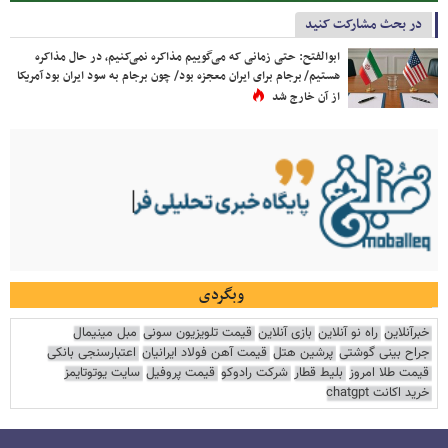
در بحث مشارکت کنید
ابوالفتح: حتی زمانی که می‌گوییم مذاکره نمی‌کنیم، در حال مذاکره
هستیم/ برجام برای ایران معجزه بود/ چون برجام به سود ایران بود آمریکا
از آن خارج شد
وبگردی
خبرآنلاین
راه نو آنلاین
بازی آنلاین
قیمت تلویزیون سونی
مبل مینیمال
جراح بینی گوشتی
پرشین هتل
قیمت آهن فولاد ایرانیان
اعتبارسنجی بانکی
قیمت طلا امروز
بلیط قطار
شرکت رادوکو
قیمت پروفیل
سایت یوتوتایمز
خرید اکانت chatgpt