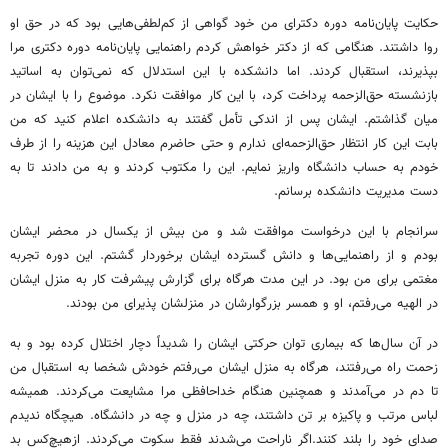
حکایت پایان‌نامه دوره دکترای من خود گواهی از کم‌لطفی‌هایی بود که در حق او
روا داشتند. هنگامی‌ که از دکتر خواهش کردم راهنمایی پایان‌نامه دوره دکتری مرا
بپذیرند، استقبال کردند. اما دانشکده با این استدلال که نمی‌توان به اساتید
بازنشسته حق‌الزحمه پرداخت کرد، با این کار موافقت نکرد. موضوع را با ایشان در
میان گذاشتم. ایشان پس از اندکی تأمل گفتند به دانشکده اعلام کنید که من
بابت این کار انتظار حق‌الزحمه‌ای ندارم و حتی حاضرم معادل این هزینه را از طرف
خودم به حساب دانشگاه واریز نمایم. این را مکتوب کردند و به من دادند تا به
دست مدیریت دانشکده برسانم.
سرانجام با این درخواست موافقت شد و من بیش از یکسال در محضر ایشان
بودم و از راهنمایی‌ها و دانش گسترده ایشان برخوردار گشتم‌. این دوره تجربه
مغتمی برای من بود. در این مدت هرگاه برای گزارش پیشرفت کار به منزل ایشان
در الهیه می‌رفتم، او و همسر بزرگوارشان در منزلشان پذیرای من بودند.
در آن‌ سال‌ها که بیماری توان حرکتی ایشان را شدیداً دچار اختلال کرده بود و به
زحمت راه می‌رفتند، هرگاه به منزل ایشان می‌‍‌رفتم خودش شخصا به استقبال من
تا دم در می‌آمدند و همچنین هنگام خداحافظی مرا مشایعت می‌کردند. همیشه
لباس مرتب و پاکیزه بر تن داشتند، چه در منزل و چه در دانشگاه. هیچگاه ندیدم
صدای خود را بلند کنند.اگر ناراحت می‌شدند فقط سکوت می‌کردند. ازهیچ‌کس بد