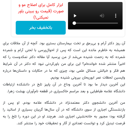
ابزار کامل برای اصلاح مو و
صورت (قیمت رو ببینی باور
نمیکنی!)
باتخفیف بخر
آن روز دکتر آرام و بی‌رمق بر تخت بیمارستان بستری بود. آنچه از آن ملاقات برای
همیشه به خاطرم مانده این است که پس از احوال‌پرسی با لحنی آرام و شمرده
شمرده که به زحمت شنیده می‌شد از من پرسید آیا مقاله دکتر نمکدوست را که
اخیراً منتشر شده خوانده‌ام؟ این برای من باورکردنی نبود که دکتر در آن شرایط
هم فکر و خیالش مسائل علمی بود، چیزی که ما در حکایات و داستان‌ها درباره
واپسین لحظات عمر ابوریحان بیرونی شنیده بودیم.
این آخرین دیدار ما بود تا آخرین وداع در آن پاییز تلخ در دانشکده ارتباطات
دانشگاه علامه طباطبایی و بعد مراسم خاکسپاری در قطعه نام‌آوران بهشت زهرا.
من آخرین دانشجوی دکتر معتمدنژاد در دانشگاه علامه بودم. او پس از
بازنشستگی اجباری از سوی دانشگاه که در آن سال‌ها گریبان بسیاری از اساتید را
گرفته بود؛ مجبور به خانه‌نشینی اجباری شد. هرچند او در این دوره را تلخ را به
فرصت تبدیل کرد و توانست تعدادی از آثار و تحقیقات خود را منتشر کند.