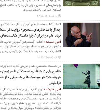
عمیق برقرار کند. اندیشه‌های او پس از گذشت ب
پژوهش‌های فلسفی جهان قرار دارد و مکتب اشراق، ی
فلسفه اسلامی به‌شمار می‌رود.
۱۴۰۵-۰۵-۱۰ ۲۳:۵۰
انتشار کتاب «جُستارهای آموزش عالی، دانشگاه و عل
جدال با ساختارهای متحجر/ روایت فراستخوا
نهاد علم در ایران / چرا داستان شکست‌های‌م
اخبار اندیشه
کتاب "جُستارهای آموزش عالی، دانش
مقصود فراستخواه استاد مؤسسه پژوهش و برنامه‌
انتشارات موسسه به مبلغ ۲۰۰ هزار تومان راهی بازار نشر شد.
۱۴۰۵-۰۵-۰۹ ۱۵:۴۹
در نشست تخصصی نقد و بررسی کتاب «مهاجرت،
دیاسپورای دیجیتال و نسبت آن با سرزمین ما
دوردست» در سیاست های جمعیتی / از «مح
فراملیتی
اخبار اندیشه
این کتاب از آن جهت اهمیت دارد که
یک رشته خاص نوشته نشده، بلکه نویسندگانی با 
داشته‌اند. در میان نویسندگان این مجموعه مقال
گرفته تا متخصص معماری و منظر شهری و برنامه
به‌زعم او نشان‌دهنده رویکردی میان‌رشته‌ای است ک