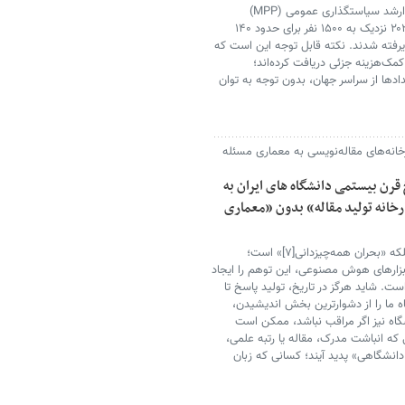
در حوزه آموزش، رشته کارشناسی ارشد سیاستگذاری عمومی (MPP)
همچنان مهم‌ترین برنامه مدرسه است. در سال ۲۰۲۵ نزدیک به ۱۵۰۰ نفر برای حدود ۱۴۰
ند و ۱۴۱ دانشجو از ۶۳ کشور پذیرفته شدند. نکته قابل توجه این است که
بورسیه کامل و ۱۱ درصد نیز کمک‌هزینه جزئی دریافت کرده‌اند؛
ا از سراسر جهان، بدون توجه به توان
خانه‌های مقاله‌نویسی به معماری مسئله
قرن بیستمی دانشگاه های ایران به
 یعنی «کارخانه تولید مقاله» بدون «معماری
از بزرگ‌ترین مخاطرات، نه نادانی، بلکه «بحران همه‌چیزدانی[۷]» است؛
بزارهای هوش مصنوعی، این توهم را ایجاد
ت. شاید هرگز در تاریخ، تولید پاسخ تا
ه ما را از دشوارترین بخش اندیشیدن،
اه نیز اگر مراقب نباشد، ممکن است
که انباشت مدرک، مقاله یا رتبه علمی،
نشگاهی» پدید آیند؛ کسانی که زبان