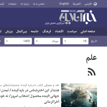
فارسی
العربية
English
تماس با ما
درباره ما
تبلیغات
آرشی
صفحه اصلی
سیاست
اقتصاد
فرهنگ
جامعه
بین‌الملل
ورزش
تا
تاریخ
ف
18
مرداد
1405
علم
نقد و معرفی کتاب «درباره آینده؛ چشم‌اندازهای 
هشدار این اخترشناس در باره آینده / تمدن 
جهانی؛آینده محصول انتخاب امروز/ نه خوش‌
آخرالزمانی