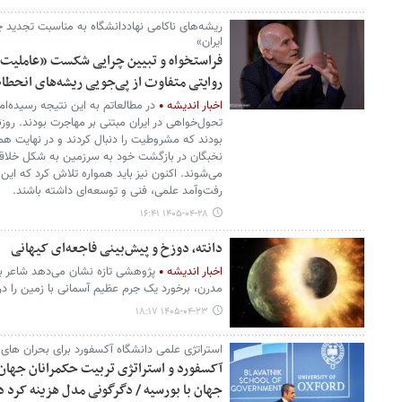
ریشه‌های ناکامی نهاددانشگاه به مناسبت تجدید
ایران»
فراستخواه و تبیین چرایی شکست «عاملیت» 
روایتی متفاوت از پی‌جویی ریشه‌های انحطا
اخبار اندیشه
در مطالعاتم به این نتیجه رسیده‌ام
تحول‌خواهی در ایران مبتنی بر مهاجرت بودند. روزن
بودند که مشروطیت را دنبال کردند و در نهایت هما
نخبگان در بازگشت خود به سرزمین به شکل خلاقی 
می‌شوند. اکنون نیز باید همواره تلاش کرد که این
رفت‌وآمد علمی، فنی و توسعه‌ای داشته باشند.
۱۴۰۵-۰۴-۲۸ ۱۶:۴۱
دانته، دوزخ و پیش‌بینی فاجعه‌ای کیهانی
اخبار اندیشه
پژوهشی تازه نشان می‌دهد شاعر بزر
مدرن، برخورد یک جرم عظیم آسمانی با زمین را در
۱۴۰۵-۰۴-۲۳ ۱۸:۱۷
استراتژی علمی دانشگاه آکسفورد برای بحران های ق
آکسفورد و استراتژی تربیت حکمرانان جهان 
جهان با بورسیه / دگرگونی مدل هزینه کرد د