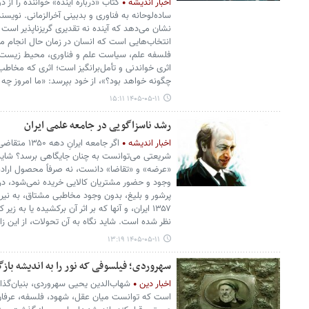
اخبار اندیشه
کتاب «درباره آینده» خواننده را از 
ساده‌لوحانه به فناوری و بدبینی آخرالزمانی. نویس
نشان می‌دهد که آینده نه تقدیری گریزناپذیر است 
انتخاب‌هایی است که انسان در زمان حال انجام می‌
فلسفه علم، سیاست علم و فناوری، محیط زیست 
اثری خواندنی و تأمل‌برانگیز است؛ اثری که مخاطب ر
چگونه خواهد بود؟»، از خود بپرسد: «ما امروز چه
۱۴۰۵-۰۵-۱۱ ۱۵:۱۱
رشد ناسزاگویی در جامعه علمی ایران
اخبار اندیشه
اگر جامعه ایر
شریعتی می‌توانست به چنان جایگاهی برسد؟ شاید
«عرضه» و «تقاضا» دانست، نه صرفاً محصول اراده ی
وجود و حضور مشتریان کالایی خریده نمی‌شود، د
پرشور و بلیغ، بدون وجود مخاطبی مشتاق، به نیرو
۱۳۵۷ ایران، و آنها که بر اثر آن برکشیده یا به زی
نظر شده است. شاید نگاه به آن تحولات، از این زاوی
۱۴۰۵-۰۵-۱۱ ۱۳:۱۹
سهروردی؛ فیلسوفی که نور را به اندیشه بازگ
اخبار دین
شهاب‌الدین یحیی سهروردی، بنیان‌گذا
است که توانست میان عقل، شهود، فلسفه، عرفان 