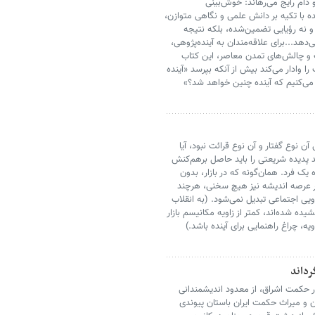
دو دام رایج می‌رهاند: خوش‌بینی
نده با تکیه بر دانش علمی و نگاهی متوازن،
و نه رؤیایی تضمین‌شده، بلکه نتیجه
دهد...برای علاقه‌مندان به آینده‌پژوهی،
و چالش‌های تمدن معاصر، این کتاب
ا وادار می‌کند بیش از آنکه بپرسد «آینده
 می‌کنیم که آینده چنین خواهد شد؟»
انِ دهه ۱۳۵۰ متقاضی آن نوع گفتار و آن نوع قرائت نبود، آیا
 پدیده شریعتی را باید حاصل برهم‌کنش
ک فرد. همان‌گونه که در بازار، بدون
ر عرصه اندیشه نیز هیچ سخنی، هرچند
یی اجتماعی تبدیل نمی‌شود. (به انقلاب
ر کشیده شده‌اند، کمتر از زاویه مکانیسم بازار
ه، چراغ راهنمایی برای آینده باشد.)
رداند
ر حکمت اشراق، از معدود اندیشمندانی
و میراث حکمت ایران باستان پیوندی