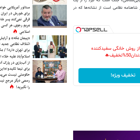
ایی‌شناسی» جنگ است که نبرد را از یک
سناتور آمریکایی خواه
 شاهنامه نظامی است از نشانه‌ها که در
برای شورش در ایران 
فرقی نمی‌کند پسر شاه 
مریم رجوی، هر کسی 
اسلامی
«پیمان مکه» و آرایش
ائتلاف نظامی جدید 
 از روش خانگی سفیدکننده
برای تهران دارد؟ / مث
دان50%تخفیف🔥
اسلام‌آباد علیه خلاء
از آب‌بازی در پارک آ
برای نیما تکیدو؛«این
حکومتی نیست می‌پسن
تخفیف ویژه!
رسمی دیگر مرجع نیست
را نگیرید!