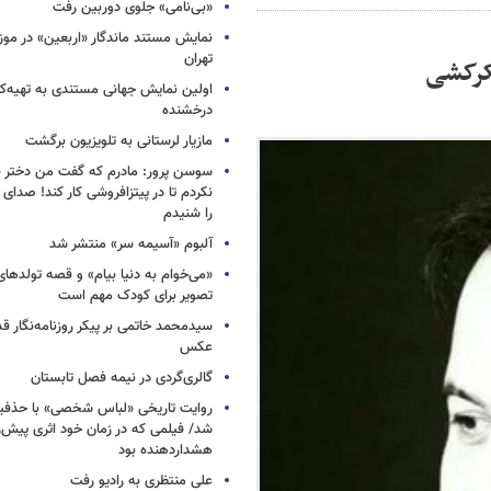
«بی‌نامی» جلوی دوربین رفت
نمایش مستند ماندگار «اربعین» در مو
تهران
شکرکشی
اولین نمایش جهانی مستندی به تهیه‌کن
درخشنده
مازیار لرستانی به تلویزیون برگشت
سوسن پرور: مادرم که گفت من دختر 
نکردم تا در پیتزافروشی کار کند! صد
را شنیدم
آلبوم «آسیمه سر» منتشر شد
«می‌خوام به دنیا بیام» و قصه تولده
تصویر برای کودک مهم است
سیدمحمد خاتمی بر پیکر روزنامه‌نگار قد
عکس
گالری‌گردی در نیمه فصل تابستان
روایت تاریخی «لباس شخصی» با حذفیا
شد/ فیلمی که در زمان خود اثری پیش‌ر
هشداردهنده بود
علی منتظری به رادیو رفت