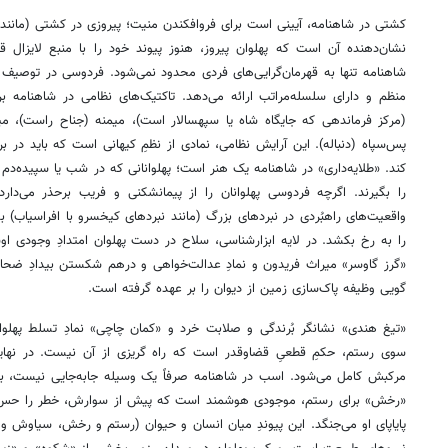
کشتی در شاهنامه، آیینی است برای فروافکندن منیت؛ پیروزی در کشتی (مانند ن
نشان‌دهنده آن است که پهلوان پیروز، هنوز پیوند خود را با منبع لایزال 
شاهنامه تنها به قهرمان‌گرایی‌های فردی محدود نمی‌شود. فردوسی در توصی
منظم و دارای سلسله‌مراتب ارائه می‌دهد. تاکتیک‌های نظامی در شاهنامه بر
(مرکز فرماندهی که جایگاه شاه یا سپهسالار است)، میمنه (جناح راست)، میس
پس‌سپاه (دنباله). این آرایش نظامی، نمادی از نظمِ کیهانی است که باید در بر
کند. «طلایه‌داری» در شاهنامه یک هنر است؛ پهلوانانی که در شب یا سپیده‌دم 
را بگیرند. اگرچه فردوسی پهلوانان را از پیمانشکنی و فریب برحذر می‌دارد
واقعیت‌های راهبُردی در نبردهای بزرگ (مانند نبردهای کیخسرو با افراسیاب) ب
را به رخ بکشد. در لایه ابزارشناسی، سلاح در دست پهلوان امتدادِ وجودی ا
«گرز گاوسر» میراث فریدون و نمادِ عدالت‌خواهی و درهم شکستن بیدادِ ضحاکی
گویی وظیفه پاک‌سازی زمین از دیوان را بر عهده گرفته است.
«تیغ هندی» نشانگر بُرندگی و صلابت خرد و «کمان چاچی» نمادِ تسلط پهلوا
سوی رستم، حکمِ قطعیِ قضاوقدر است که راه گریزی از آن نیست. در نهایت،
مرکبش کامل می‌شود. اسب در شاهنامه صرفاً یک وسیله جابه‌جایی نیست، بلکه 
«رخش» برای رستم، موجودی هوشمند است که پیش از سوارش، خطر را حس می‌کن
پایاپای او می‌جنگد. این پیوندِ میان انسان و حیوان (رستم و رخش، سیاوش و 