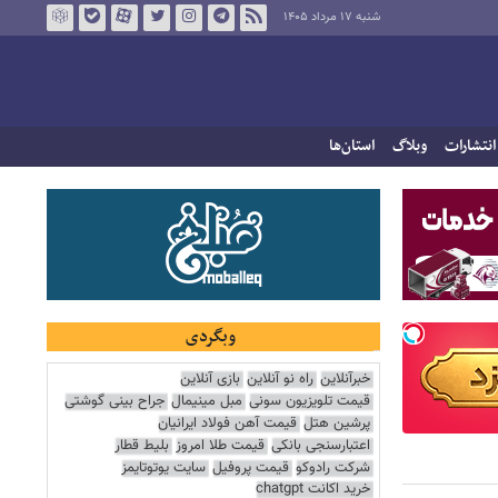
شنبه ۱۷ مرداد ۱۴۰۵
انتشارات
وبلاگ
استان‌ها
وبگردی
خبرآنلاین
راه نو آنلاین
بازی آنلاین
قیمت تلویزیون سونی
مبل مینیمال
جراح بینی گوشتی
پرشین هتل
قیمت آهن فولاد ایرانیان
اعتبارسنجی بانکی
قیمت طلا امروز
بلیط قطار
شرکت رادوکو
قیمت پروفیل
سایت یوتوتایمز
خرید اکانت chatgpt