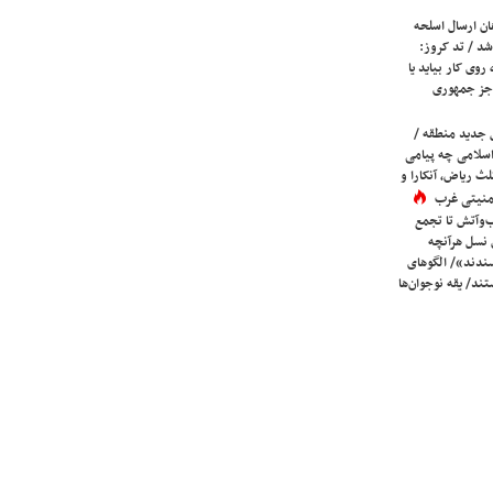
ان ارسال اسلحه
شد / تد کروز:
روی کار بیاید یا
جز جمهوری
 جدید منطقه /
اسلامی چه پیامی
لث ریاض، آنکارا و
 امنیتی غرب
ب‌وآتش تا تجمع
 نسل هرآنچه
دند»/ الگوهای
ند/ یقه نوجوان‌ها