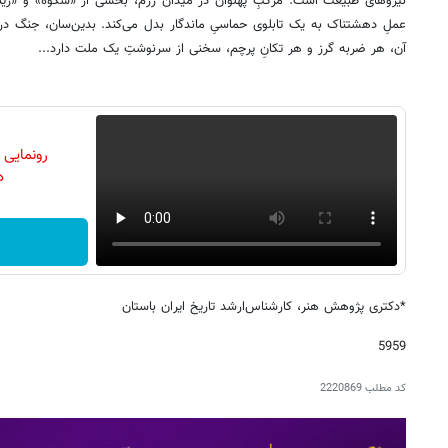
نیروهای طبیعت است. مرکبِ پهلوان در میدان رزم، بخشی از «شکوه» و «زیب
عملِ دهشتناک به یک تابلوی حماسیِ ماندگار بدل می‌کند. بدین‌سان، جنگ در
آن، هر ضربه گرز و هر تکانِ پرچم، سخنی از سرنوشتِ یک ملت دارد...
رونمایی
دن
*دکتری پژوهش هنر، کارشناس‌ارشد تاریخ ایران باستان
5959
کد مطلب
2220869