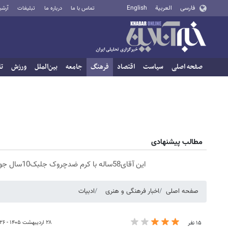
فارسی
العربية
English
تماس با ما
درباره ما
تبلیغات
آرشی
صفحه اصلی
سیاست
اقتصاد
فرهنگ
جامعه
بین‌الملل
ورزش
تا
مطالب پیشنهادی
این آقای58ساله با کرم ضدچروک جلبک10سال جوان شد(سفارش با تخفیف)
صفحه اصلی
اخبار فرهنگی و هنری
ادبیات
۲۸ اردیبهشت ۱۴۰۵ - ۱۶:۲۶
۱۵ نفر