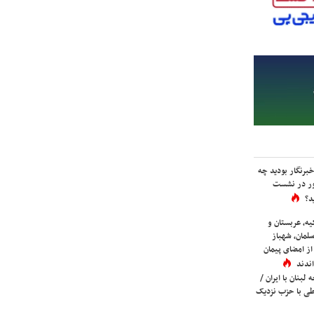
برنگار بودید چه
ور در نشست
د؟
یه، عربستان و
لمان، شهباز
ز امضای پیمان
ندند
لبنان با ایران /
ی با حزب نزدیک