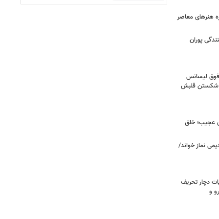
زه هنرهای معاصر
ندگی پوران
فوق‌ لیسانس
ای شکستن قلبش
ای عجیب؛ خلق
یمی نماز خواند/
ت دچار تحریف
و و