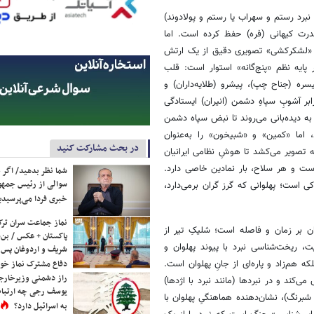
برد رستم و سهراب یا رستم و پولادوند)
قدرت کیهانی (فره) حفظ کرده است. اما
ف «لشکرکشی» تصویری دقیق از یک ارتش
 پایه نظم «پنج‌گانه» استوار است: قلب
ره (جناح چپ)، پیشرو (طلایه‌داران) و
ابر آشوبِ سپاهِ دشمن (انیران) ایستادگی
به دیده‌بانی می‌روند تا نبض سپاه دشمن
، اما «کمین» و «شبیخون» را به‌عنوان
در بحث مشارکت کنید
ه تصویر می‌کشد تا هوشِ نظامی ایرانیان
وست و هر سلاح، بار نمادین خاصی دارد.
شما نظر بدهید/ اگر خ
سوالی از رئیس جمه
 است؛ پهلوانی که گرز گران برمی‌دارد،
خبری فردا می‌پرسیدی
نماز جماعت سران ترک
ن بر زمان و فاصله است؛ شلیکِ تیر از
پاکستان + عکس / بن‌س
 ریخت‌شناسی نبرد با پیوند پهلوان و
شریف و اردوغان پس ا
هم‌زاد و پاره‌ای از جانِ پهلوان است.
دفاع مشترک نماز خوا
راز دشمنی وزیرخارجه 
د و در نبردها (مانند نبرد با اژدها)
یوسف رجی چه ارتباط
شبرنگ)، نشان‌دهنده هماهنگیِ پهلوان با
به اسرائیل دارد؟