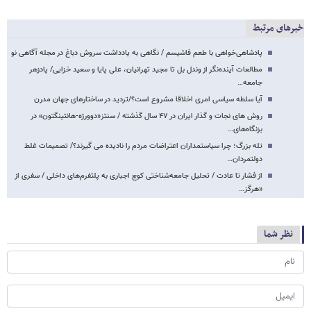
خبرهای مرتبط
پادشاهی‌خواهی با طعم فاشیسم / نگاهی به یادداشت سروش دباغ در مجله آگاهی نو
مطالعات آینده‌نگر از وندل بل تا مجید تهرانیان، علی پایا و سعید خزایی/ پادزهر
جامعه‌…
آیا سلطه سیاسی امری اخلاقا مشروع است؟/تردید در ساختارهای جهان مدرن
روش های نجات و گذار ایران در ۴۷ سال گذشته / سنتز«دوورژه-هانتینگتون» در
بزنگاه‌های…
تله بزرگ؛ چرا سیاستمداران اعتراضات مردم را نادیده می گیرند؟/ تصمیمات غلط
دولتمردان…
از فشار تا عادت / تحلیل جامعه‌شناختی کوچ اجباری به پلتفرم‌های داخلی / سفری از
«هرگز…
نظر شما