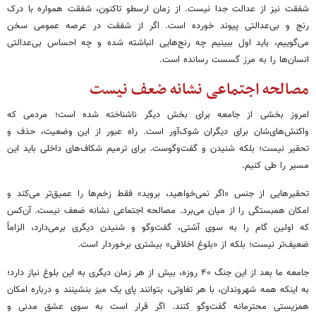
شفقت نیز از عدالت جدا نیست. از زمان ارسطو تاکنون، شفقت همواره با درک
رنج و بی‌عدالتی پیوند خورده است. اگر از شفقت در عرصه عمومی سخن
می‌گوییم، باید اول ببینیم چه رنج‌هایی انباشته شده و چه احساس بی‌عدالتی‌
انسان‌ها را به مرز گسست رسانده است.
مصالحه اجتماعی نشانه ضعف نیست
امروز بخشی از جامعه برای بخش دیگر ناشناخته شده است؛ مردمی که
واکنش‌های‌شان برای دیگران شوک‌آور است. راه عبور از این وضعیت، حذف و
تحقیر نیست؛ بلکه شنیدن و گفت‌وگوست. برای ترمیم شکاف‌های داخلی باید این
مسیر را طی کنیم.
تحقیرهایی از جنس «اگر نمی‌خواهید، بروید» فقط زخم‌ها را عمیق‌تر می‌کند و
امکان همبستگی را از میان می‌برد. مصالحه اجتماعی نشانه ضعف نیست. آن‌کس
که اولین گام را به سوی آشتی، گفت‌وگو و شنیدن دیگری برمی‌دارد، الزاماً
ضعیف‌تر نیست؛ بلکه از «بلوغ اخلاقی» بیشتری برخوردار است.
جامعه ما بعد از این جنگ ۴۰ روزه، بیش از هر زمان دیگری به این بلوغ نیاز دارد؛
به اینکه همه شهروندان، با هر تفاوتی، بتوانند پای یک میز بنشینند و درباره امکان
همزیستی محترمانه گفت‌وگو کنند. اگر قرار است به سوی عشق مدنی و