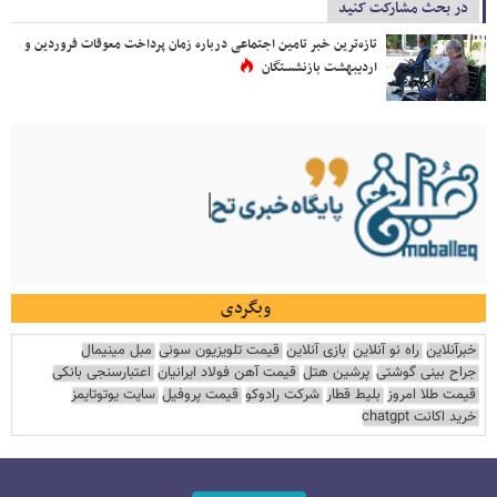
در بحث مشارکت کنید
تازه‌ترین خبر تامین اجتماعی درباره زمان پرداخت معوقات فروردین و
اردیبهشت بازنشستگان
وبگردی
خبرآنلاین
راه نو آنلاین
بازی آنلاین
قیمت تلویزیون سونی
مبل مینیمال
جراح بینی گوشتی
پرشین هتل
قیمت آهن فولاد ایرانیان
اعتبارسنجی بانکی
قیمت طلا امروز
بلیط قطار
شرکت رادوکو
قیمت پروفیل
سایت یوتوتایمز
خرید اکانت chatgpt