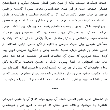
اختلاف دیدگاه‌ها نیست، بلکه از میان رفتن امکان شنیدن دیگری و دشوارشدن
همدلی اجتماعی است. در این میان، علوم‌انسانی معاصر بیش از گذشته بر نقش
عواطف در حیات جمعی تأکید می‌کند. اگر در گذشته، سیاست و عقلانیت در تقابل
با احساسات تعریف می‌شدند، امروز بسیاری از متفکران معتقدند هیچ جامعه‌ای
بدون ترمیم عاطفی، بدون به‌رسمیت‌شناختن رنج‌ها و بدون بازسازی اعتماد عمومی
نمی‌تواند به ثبات و همبستگی پایدار دست پیدا کند. مفاهیمی چون مراقبت،
شفقت، به‌رسمیت‌شناسی و احترام متقابل، صرفاً واژگانی اخلاقی نیستند، بلکه به
مسأله‌ای بنیادین برای حیات سیاسی و تداوم زندگی جمعی تبدیل شده‌اند. از
همین منظر، بازاندیشی درباره نسبت جامعه ایرانی با «دیگری» ضرورتی فوری پیدا
کرده است؛ ضرورتی که بدون آن، تعاملات اجتماعی، شکننده‌ خواهد شد. دکتر
مریم نصر اصفهانی، در گفتار پیش‌رو، تأملی بر همین وضعیت می‌گذارد؛ تأمل
درباره جامعه‌ای که بیش از هر چیز به شنیده‌شدن و بازسازی امکان گفت‌وگو نیاز
دارد. مکتوب حاضر، متن ویرایش و تلخیص شده «ایران» از سخنرانی اوست که در
محل دانشگاه شهید بهشتی ارائه شده است.» در ادامه این گزارش را می خوانید:
****
در دهه‌های اخیر، علوم انسانی شاهد آن چیزی بوده که از آن با عنوان «چرخش
عاطفی» یاد می‌شود. برخلاف تصور سنتی که عواطف را امری کور و غیرعقلانی