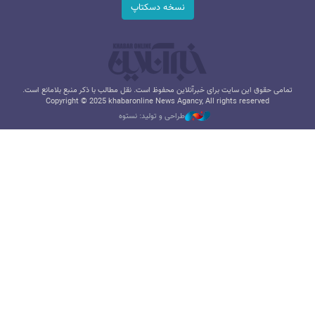
نسخه دسکتاپ
تمامی حقوق این سایت برای خبرآنلاین محفوظ است. نقل مطالب با ذکر منبع بلامانع است.
Copyright © 2025 khabaronline News Agancy, All rights reserved
طراحی و تولید: نستوه