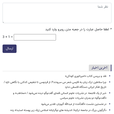
*
لطفا حاصل عبارت را در جعبه متن روبرو وارد کنید
3 + 1 =
ارسال
آخرین اخبار
نقد و بررسی کتاب «امپراتوری کودکی»
چرا سلاطین ترک زبان به فارسی شعر می سرودند؟/ از فردوسی تا شفیعی ‌کدکنی با نگاهی تازه /
تاریخ تفکر ایرانی دستگاه فلسفی ندارد
خبر از یک فاجعه: در نشریات علوم انسانی فضای گفت‌وگو دیده نمی‌شود / «مخاطب» و
«گفت‌وگو» دو بحران نشریات علوم سیاسی
در نخستین نشست «گفتآمَد» از عبدالله گیویان تقدیر می‌شود
دگرگونی بزرگ در جامعه ترکیه/ اندیشه های نوگرایانه اسلامی ژرف زیر پوسته استبداد زده