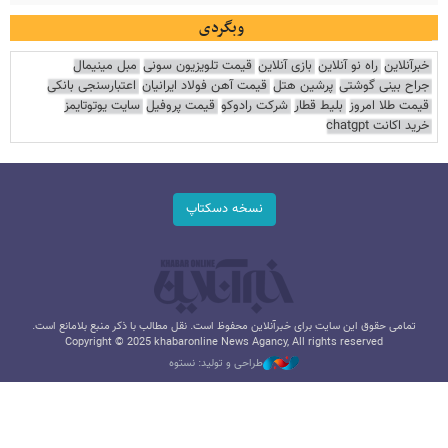
وبگردی
خبرآنلاین
راه نو آنلاین
بازی آنلاین
قیمت تلویزیون سونی
مبل مینیمال
جراح بینی گوشتی
پرشین هتل
قیمت آهن فولاد ایرانیان
اعتبارسنجی بانکی
قیمت طلا امروز
بلیط قطار
شرکت رادوکو
قیمت پروفیل
سایت یوتوتایمز
خرید اکانت chatgpt
نسخه دسکتاپ
تمامی حقوق این سایت برای خبرآنلاین محفوظ است. نقل مطالب با ذکر منبع بلامانع است.
Copyright © 2025 khabaronline News Agancy, All rights reserved
طراحی و تولید: نستوه