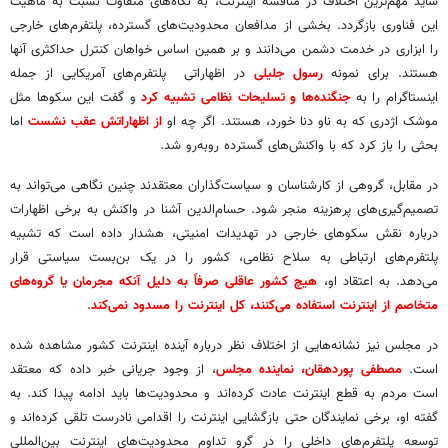
شاید مهم‌ترین اختلاف در مناقشه اینترنت، به نگاه‌های متفاوت نسبت به ماهیت
این فناوری بازگردد. بخشی از مدافعان محدودیت‌های گسترده، پلتفرم‌های خارجی
را ابزاری در خدمت دشمن می‌دانند و بر همین اساس خواهان کنترل حداکثری آنها
هستند. برای نمونه
رسول جلیلی
در اظهاراتی پلتفرم‌های آمریکایی از جمله
اینستاگرام را به
جنگنده‌ها و تسلیحات نظامی تشبیه کرد
و گفت این سکوها مثل
موشک اژدری که به ناو دنا خورد، هستند. اگر چه او
از اظهاراتش عقب نشست
اما
بحثی را باز کرد که با واکنش‌های گسترده روبه‌رو شد.
در مقابل، گروهی از کارشناسان و سیاست‌گذاران معتقدند چنین نگاهی می‌تواند به
تصمیم‌گیری‌های پرهزینه منجر شود. حسام‌الدین آشنا در واکنش به برخی اظهارات
درباره نقش سکوهای خارجی در تهدیدات امنیتی، هشدار داده است که تشبیه
پلتفرم‌های ارتباطی به سلاح نظامی، کشور را در یک بن‌بست سیاستی قرار
می‌دهد. به اعتقاد او،
هیچ کشور عاقلی صرفاً به دلیل آنکه مجرمان یا گروه‌های
متخاصم از اینترنت استفاده می‌کنند، کل اینترنت را مسدود نمی‌کند
.
در مجلس نیز نشانه‌هایی از اختلاف نظر درباره آینده اینترنت کشور مشاهده شده
است.
مصطفی پوردهقان، نماینده مجلس
، از وجود جریانی خبر داده که معتقد
است مردم به قطع اینترنت عادت کرده‌اند و محدودیت‌ها باید ادامه پیدا کند. به
گفته او، برخی نمایندگان حتی بازگشایی اینترنت را اقدامی نادرست تلقی کرده‌اند و
توسعه پلتفرم‌های داخلی را در گرو تداوم محدودیت‌های اینترنت بین‌المللی