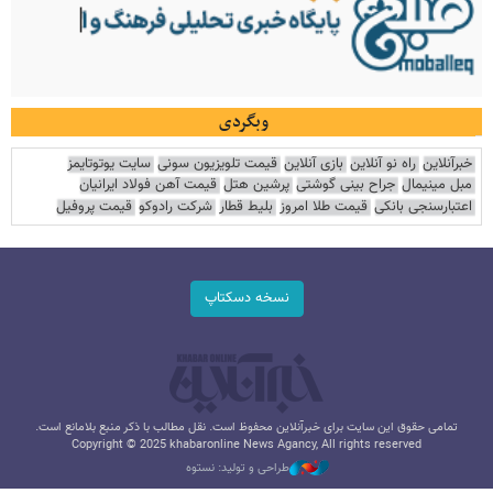
وبگردی
خبرآنلاین
راه نو آنلاین
بازی آنلاین
قیمت تلویزیون سونی
سایت یوتوتایمز
مبل مینیمال
جراح بینی گوشتی
پرشین هتل
قیمت آهن فولاد ایرانیان
اعتبارسنجی بانکی
قیمت طلا امروز
بلیط قطار
شرکت رادوکو
قیمت پروفیل
نسخه دسکتاپ
تمامی حقوق این سایت برای خبرآنلاین محفوظ است. نقل مطالب با ذکر منبع بلامانع است.
Copyright © 2025 khabaronline News Agancy, All rights reserved
طراحی و تولید: نستوه