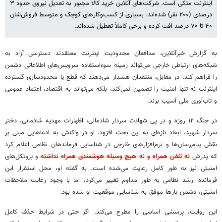
اینترنت متکی است. شرکت‌های آنلاین خرید کالا مجبور به تعدیل نیروی حدود ۳
درصدی (۲۰۰ نفر) شده‌اند. بسیاری از کسب‌وکارهای کوچک و متوسط فروش‌شان
۴۰ تا ۷۰ درصد افت کرده و برخی کاملاً تعطیل شده‌اند.
به گزارش خبرآنلاین، مدافعان محدودیت اینترنت معتقدند دسترسی آزاد به
شبکه‌های ارتباطی خارجی می‌تواند زمینه سوءاستفاده سرویس‌های اطلاعاتی دشمن
را فراهم کند. در مقابل، منتقدان هشدار می‌دهند که قطع یا محدودسازی گسترده
اینترنت نه تنها امنیت را تضمین نمی‌کند، بلکه می‌تواند به اقتصاد، اعتماد عمومی
و تاب‌آوری ملی آسیب بزند.
در جنگ ۱۲ روزه و در پی شهادت سردار شادمانی، اظهارات مهدیه شادمانی، دختر
سردار شهید، ابعاد تازه‌ای به این بحث افزود. او در واکنش به ادعاهایی مبنی بر
نقش پیام‌رسان‌ها و نرم‌افزارهای خارجی در شناسایی فرماندهان نظامی اعلام کرد
که پدرش
نه تلفن همراه و نه هیچ وسیله هوشمندی همراه نداشته
و پروتکل‌های
امنیتی نیز به طور کامل رعایت می‌شده است. به گفته او، محل استقرار این
فرمانده ارشد نظامی به طور مداوم تغییر می‌کرد، اما با وجود رعایت ملاحظات
امنیتی، دشمن بارها موفق به شناسایی موقعیت او شده بود.
این روایت، پرسشی اساسی را مطرح می‌کند. اگر حتی در شرایط حذف کامل