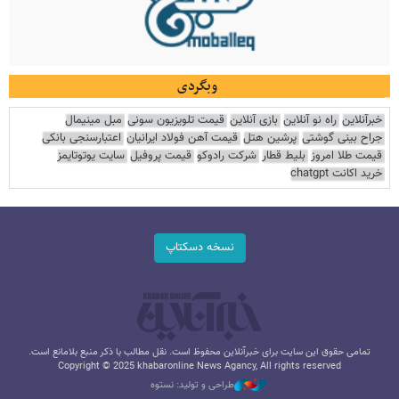
وبگردی
خبرآنلاین
راه نو آنلاین
بازی آنلاین
قیمت تلویزیون سونی
مبل مینیمال
جراح بینی گوشتی
پرشین هتل
قیمت آهن فولاد ایرانیان
اعتبارسنجی بانکی
قیمت طلا امروز
بلیط قطار
شرکت رادوکو
قیمت پروفیل
سایت یوتوتایمز
خرید اکانت chatgpt
نسخه دسکتاپ
تمامی حقوق این سایت برای خبرآنلاین محفوظ است. نقل مطالب با ذکر منبع بلامانع است.
Copyright © 2025 khabaronline News Agancy, All rights reserved
طراحی و تولید: نستوه