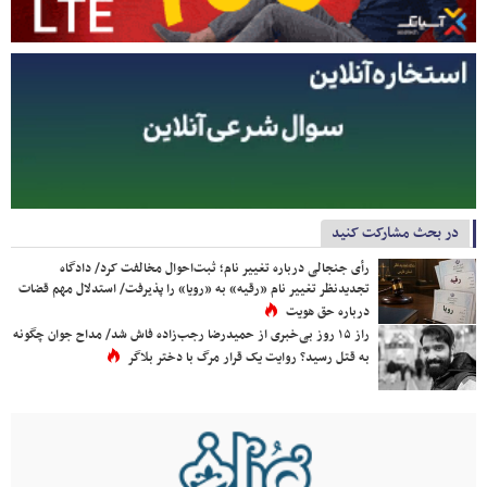
در بحث مشارکت کنید
رأی جنجالی درباره تغییر نام؛ ثبت‌احوال مخالفت کرد/ دادگاه
تجدیدنظر تغییر نام «رقیه» به «رویا» را پذیرفت/ استدلال مهم قضات
درباره حق هویت
راز ۱۵ روز بی‌خبری از حمیدرضا رجب‌زاده فاش شد/ مداح جوان چگونه
به قتل رسید؟ روایت یک قرار مرگ با دختر بلاگر