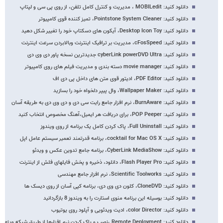
دانلود کنید: MOBILedit ، مدیریت و کنترل کامل تلفن، از روی پی سی و لپتاپ
دانلود کنید: Pointstone System Cleaner، تمیز کننده قوی کامپیوتر
دانلود کنید: Desktop Icon Toy، آیکون های دسکتاپ خود را تغییر شکل دهید
دانلود کنید: cFosSpeed، مدیریت بر ترافیک اینترنت وبالابردن سرعت اینترنت
دانلود کنید: cyberLink powerDVD Ultra جدیدترین نسخه پاور دی وی دی
دانلود کنید: movie manager دسته بندی و مدیریت فیلم های روی کامپیوتر
دانلود کنید: PDF Editor، ادیتور قوی متن های داخل پی دی اف
دانلود کنید: Wallpaper Maker، وال پیپر دلخواه خود را بسازید
دانلود کنید: BurnAware، نرم افزار جامع رایت سی دی و دی وی دی به طریقه آسان
دانلود کنید: POP Peeper، برای دریافت هر ایمیل،آهنگ مخصوص انتخاب کنید
دانلود کنید: Full Uninstall، پاک کردن کامل یک برنامه از روی ویندوز
دانلود کنید: cocktail for Mac OS X، برنامه قدرتمند تعمیر سیستم عامل اپل
دانلود کنید: CyberLink MediaShow، برنامه جامع تدوین عکس و ویدئو
دانلود کنید: Flash Player Pro، دانلود، ذخیره و پخش فایلهای فلش از اینترنت
دانلود کنید: Scientific Toolworks، نرم افزار جامع مهندسی
دانلود کنید: CloneDVD، کلون دی وی دی، برنامه کپی آسان از روی دیسک ها
دانلود کنید: بوسیله این برنامه منوی استارت را به ویندوز 8 بازگردانید
دانلود کنید: color Director، ادیت ویدئویی و آپلود روی یوتیوب
دانلود کنید: Remote Deployment ،نصب و پاک کردن نرم افزارها از طریق شبکه ویژه