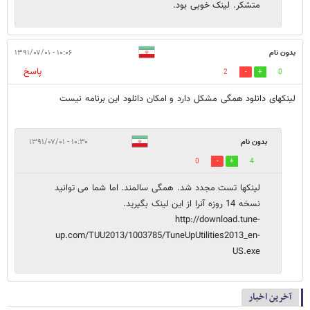
متشکر. لینک خوبی بود.
بدون نام
۱۰:۰۶ - ۱۳۹۱/۰۷/۰۱
پاسخ
2
0
لینکهای دانلود همگی مشکل دارد و امکان دانلود این برنامه نیست
بدون نام
۱۰:۳۰ - ۱۳۹۱/۰۷/۰۱
0
4
لینکها تست مجدد شد. همگی سالمند. اما شما می توانید
نسخه 14 روزه آنرا از این لینک بگیرید.
http://download.tune-
up.com/TUU2013/1003785/TuneUpUtilities2013_en-
US.exe
آخرین اخبار