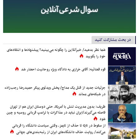
در بحث مشارکت کنید
شما نظر بدهید/ خبرآنلاین را چگونه می‌بینید؟ پیشنهادها و انتقادهای
خود را بگویید
قوه قضائیه: آقای خرازی به دادگاه ویژه روحانیت احضار شد
جزئیات جدید از قتل یک مداح/ پخش ویدئوی پیکر حمیدرضا رجب‌زاده
در شبکه‌های معاند
ظریف: بدون مدیریت تنش با آمریکا، حتی دوستان ایران هم از تهران
فاصله می‌گیرند/ایران نباید در مذاکرات با ترامپ قربانی روسیه و چین
شود
از سقوط در QS تا حذف از تایمز، وقتی سیاست دانشگاه را قربانی
می‌کند/ روایت حذف دانشگاه‌های ایران از رتبه‌بندی‌های جهانی