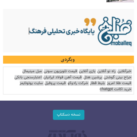
وبگردی
خبرآنلاین
راه نو آنلاین
بازی آنلاین
قیمت تلویزیون سونی
مبل مینیمال
جراح بینی گوشتی
پرشین هتل
قیمت آهن فولاد ایرانیان
اعتبارسنجی بانکی
قیمت طلا امروز
بلیط قطار
شرکت رادوکو
قیمت پروفیل
سایت یوتوتایمز
خرید اکانت chatgpt
نسخه دسکتاپ