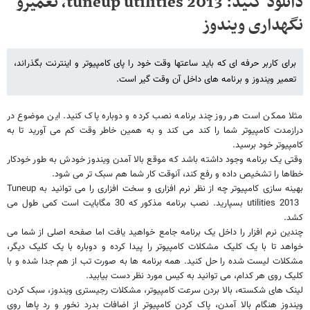
دانلود کنید: tuneup utilities 2013، تعمیرو
نگهداری ویندوز
برای کاربر حرفه ای که باید ساعتها وقت خود را پای کامپیوتر و اینترنت بگذراند،
تعمیر ویندوز و برنامه های داخل آن وقت گیر است.
مثلا ممکن است هر روز چند برنامه نصب کرده و دوباره پاک کنید. این موضوع در
درازمدت کامپیوتر شما را کند می کند و به همین خاطر وقت کم می آورید تا به
کامپیوتر خود برسید.
وقتی یک برنامه وجود داشته باشد که موقع بالا آمدن ویندوز خودش به طور خودکار
خطاها را تشخیص داده و رفع کند، آنوقت کار شما هم سبک تر می شود.
بهینه سازی کامپیوتر چه از نظر نرم افزاری و سخت افزاری را می توانید به
Tuneup
utilities 2013
بسپارید. نصب برنامه مذکور که 30 مگابایت است کمی طول می
کشد.
چندین نرم افزار را داخل یک برنامه جامع خواهید یافت اما صفحه اصلی از شما می
خواهد تا با یک کلیک مشکلات کامپیوتر را پیدا کرده و دوباره با یک کلیک دیگر،
مشکلات لیست شده را حل کنید. همه برنامه ها به صورت تب از هم جدا شده و با
کلیک روی هر کدام، می توانید به کیس مورد نظر دست بیابید.
لینک های شکسته، بالا بردن سرعت کامپیوتر، مشکلات رجیستری ویندوز، سبک کردن
ویندوز هنگام بالا آمدن، پاک کردن کامپیوتر از اضافات بدرد نخور و رد پاها روی