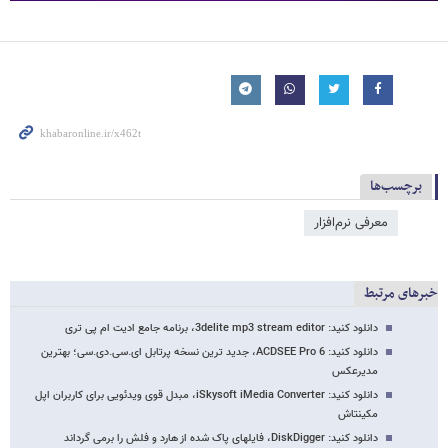
برچسب‌ها
معرفی نرم‌افزار
خبرهای مرتبط
دانلود کنید: 3delite mp3 stream editor، برنامه جامع ادیت ام پی تری
دانلود کنید: ACDSEE Pro 6، جدید ترین نسخه پرتابل ای.سی.دی.سی؛ بهترین
مدیرعکس
دانلود کنید: iSkysoft iMedia Converter، مبدل قوی ویدئویی برای کاربران اپل
مکینتاش
دانلود کنید: DiskDigger، فایلهای پاک شده از هارد و فلش را برمی گرداند