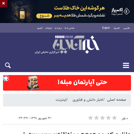
×
فارسی
العربية
English
تماس با ما
درباره ما
تبلیغات
آرشیو
شنبه ۱۷ مرداد ۱۴۰۵
صفحه اصلی
اخبار دانش و فناوری
اینترنت
۳۱ شهریور ۱۳۹۱ - ۲۳:۳۹
۰ نفر