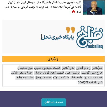
ظریف: بدون مدیریت تنش با آمریکا، حتی دوستان ایران هم از تهران
فاصله می‌گیرند/ایران نباید در مذاکرات با ترامپ قربانی روسیه و چین
شود
وبگردی
خبرآنلاین
راه نو آنلاین
بازی آنلاین
قیمت تلویزیون سونی
مبل مینیمال
جراح بینی گوشتی
پرشین هتل
قیمت آهن فولاد ایرانیان
اعتبارسنجی بانکی
قیمت طلا امروز
بلیط قطار
شرکت رادوکو
قیمت پروفیل
سایت یوتوتایمز
خرید اکانت chatgpt
نسخه دسکتاپ