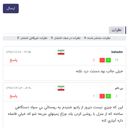
ارسال
نظرات
نظرات منتشر شده: 4
نظرات در صف انتشار: 0
نظرات غیرقابل انتشار: 0
۱۹:۲۵ - ۱۳۸۷/۱۱/۱۷
bahador
پاسخ
2
19
خیلی جالب بود.دستت درد نکنه
بی نام
۰۴:۲۰ - ۱۳۸۷/۱۲/۰۴
پاسخ
1
2
اين كه چيزي نيست ديروز از راديو شنيدم يه روستائي بي سواد دستگاهي
ساخته كه از منزل با روشن كردن يك چراغ زمينهاي مزرعه شو كه خيلي فاصله
داره آبياري كنه