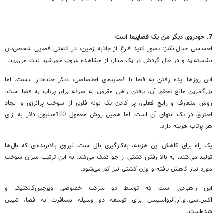
7
. خودروی دیگر من یک فضاپیما است
احساسی خیال‌انگیز: تصور کنید فارغ از جاذبه زمین، در کشتی فضایی شخصی‌تان
نشسته‌اید و در حال گردش در یک مدار، از مشاهده غروب خورشید لذت می‌برید.
این روزها ایده رفتن به فضا با فضاپیمای اختصاصی، دیگر خنده‌دار نیست. اما
بزرگ‌ترین مانع تحقق آن، یافتن راهی مقرون به صرفه برای پرتاب به فضا است.
روش متعارف و رایج فعلی، پر کردن یک لوله فلزی از سوخت پرانرژی و ایجاد
احتراق در یک انتهای آن است. اما همین روش معمول 100‌میلیون دلار به ازای
هر پرتاب هزینه دارد.
یک راه برای کاهش این هزینه، به‌کارگیری بال است. نیروی بالابرنده‌ای که بال‌ها
تولید می‌کنند، به بالا رفتن کشتی از جو کمک می‌کند. به این ترتیب میزان سوخت
مورد نیاز کاهش یافته و وزن کشتی نیز کم می‌شود.
این راهبردی است که توسط دو شرکت خصوصی ویرجین‌گالکتیک و
اکس.سی.او.آر.آئرواسپیس برای توسعه دو وسیله مسافرت به فضا، تبیین
شده‌است.