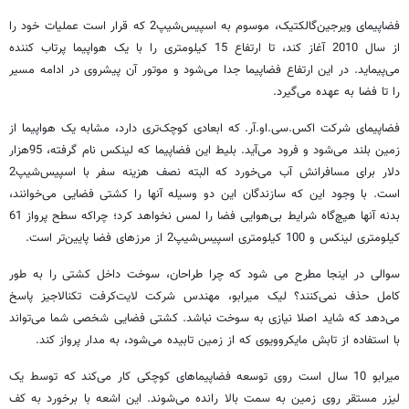
فضاپیمای ویرجین‌گالکتیک، موسوم به اسپیس‌شیپ‌2 که قرار است عملیات خود را
از سال 2010 آغاز کند، تا ارتفاع 15 کیلومتری را با یک هواپیما پرتاب کننده
می‌پیماید. در این ارتفاع فضاپیما جدا می‌شود و موتور آن پیشروی در ادامه مسیر
را تا فضا به عهده می‌گیرد.
فضاپیمای شرکت اکس.سی.او.آر. که ابعادی کوچک‌تری دارد، مشابه یک هواپیما از
زمین بلند می‌شود و فرود می‌آید. بلیط این فضاپیما که لینکس نام گرفته، 95‌هزار
دلار برای مسافرانش آب می‌خورد که البته نصف هزینه سفر با اسپیس‌شیپ‌2
است. با وجود این که سازندگان این دو وسیله آنها را کشتی فضایی می‌خوانند،
بدنه آنها هیچ‌گاه شرایط بی‌هوایی فضا را لمس نخواهد کرد؛ چراکه سطح پرواز 61
کیلومتری لینکس و 100 کیلومتری اسپیس‌شیپ‌2 از مرزهای فضا پایین‌تر است.
سوالی در اینجا مطرح می شود که چرا طراحان، سوخت داخل کشتی را به طور
کامل حذف نمی‌کنند؟ لیک میرابو، مهندس شرکت لایت‌کرفت‌ تکنالاجیز پاسخ
می‌دهد که شاید اصلا نیازی به سوخت نباشد. کشتی فضایی شخصی شما می‌تواند
با استفاده از تابش مایکروویوی که از زمین تابیده می‌شود، به مدار پرواز کند.
میرابو 10 سال است روی توسعه فضاپیماهای کوچکی کار می‌کند که توسط یک
لیزر مستقر روی زمین به سمت بالا رانده می‌شوند. این اشعه با برخورد به کف