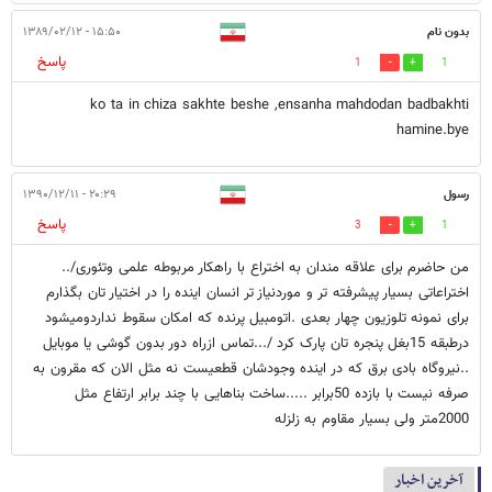
بدون نام
۱۵:۵۰ - ۱۳۸۹/۰۲/۱۲
پاسخ
1
1
ko ta in chiza sakhte beshe ,ensanha mahdodan badbakhti
hamine.bye
رسول
۲۰:۲۹ - ۱۳۹۰/۱۲/۱۱
پاسخ
3
1
من حاضرم برای علاقه مندان به اختراع با راهکار مربوطه علمی وتئوری/..
اختراعاتی بسیار پیشرفته تر و موردنیاز تر انسان اینده را در اختیار تان بگذارم
برای نمونه تلوزیون چهار بعدی .اتومبیل پرنده که امکان سقوط نداردومیشود
درطبقه 15بغل پنجره تان پارک کرد /...تماس ازراه دور بدون گوشی یا موبایل
..نیروگاه بادی برق که در اینده وجودشان قطعیست نه مثل الان که مقرون به
صرفه نیست با بازده 50برابر .....ساخت بناهایی با چند برابر ارتفاع مثل
2000متر ولی بسیار مقاوم به زلزله
آخرین اخبار