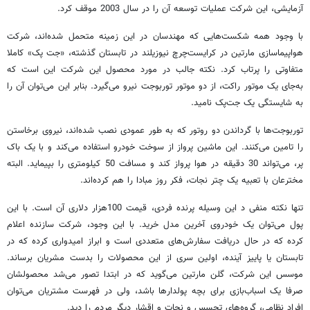
آزمایشی، این شرکت عملیات توسعه آن را در سال 2003 موقف کرد.
با وجود همه شکست‌هایی که مهندسان در این زمینه متحمل شده‌اند، شرکت
هواپیماسازی مارتین در کرایست‌چرچ نیوزیلند در تابستان گذشته، «جت پک» کاملا
متفاوتی را پرتاب کرد. نکته جالب در مورد محصول این شرکت این است که
به‌جای یک موتور راکت، از دو موتور توربوجت نیرو می‌گیرد. بنابر این می‌توان آن را
به شایستگی یک جت‌پک نامید.
توربوجت‌ها با گرداندن دو روتور که به طور عمودی نصب شده‌اند، نیروی برخاستن
را تامین می‌کنند. این ماشین پرواز از سوخت خودرو استفاده می‌کند و با یک باک
پر، می‌تواند 30 دقیقه در هوا پرواز کند و مسافت 50 کیلومتری را بپیماید. البته
مخترعان با تعبیه یک چتر نجات، فکر روز مبادا را هم کرده‌اند.
تنها نکته منفی د این وسیله پرنده فردی، قیمت 100‌هزار دلاری آن است. با این
پول می‌توان یک خودروی آخرین مدل خرید. با این وجود، شرکت سازنده اعلام
کرده که در حال دریافت سفارش‌های متعددی است و ابراز امیدواری کرده که در
تابستان یا پاییز آینده، اولین سری از این محصولات را بدست مشریان برساند.
موسس این شرکت، گلن مارتین می‌گوید که در ابتدا تصور می‌شد محصولشان
صرفا یک اسباب‌بازی برای بچه پولدارها باشد، ولی در فهرست مشتریان می‌توان
افراد نظامی، گروه‌های تجسس و نجات و اقشار دیگر مردم را دید.