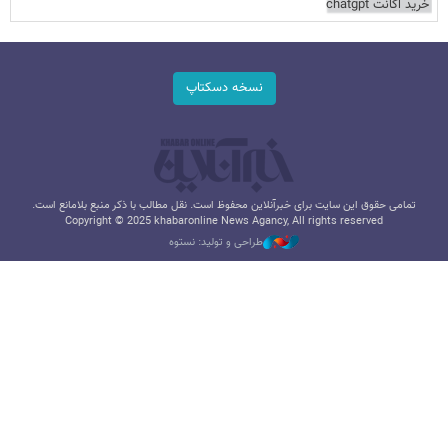
خرید اکانت chatgpt
نسخه دسکتاپ
تمامی حقوق این سایت برای خبرآنلاین محفوظ است. نقل مطالب با ذکر منبع بلامانع است.
Copyright © 2025 khabaronline News Agancy, All rights reserved
طراحی و تولید: نستوه