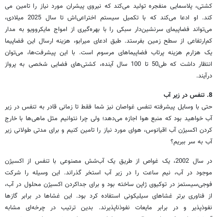
کشتی، پلاسمایی منفجره تولید می‌کند که نیروی پیشران مورد نیاز را تامین می
کند. او ادعا می‌کند که با تکمیل سیستم اختراعی‌اش تا سال 2025 میلادی،
می‌تواند فضاپیمای سرنشین‌دار سبکی را با بهره‌گیری از امواج مایکروویو به مدار
کم‌ارتفاعی از سطح زمین بفرستد. طبق ادعای میرابو، هزینه ارسال این فضاپیما
یک هزارم هزینه پرتاب‌ فضاپیماهای مرسوم است. با این پیشرفت‌ها، می‌توان
انتظار داشت که طی50 تا 100 سال آینده، کشتی‌های فضایی شخصی به پرواز
در‌آیند.
8
. تنفس در زیر آب
حتی با وسایل پیشرفته تنفس غواصان نیز شما فقط تا زمانی قادر به تنفس در زیر
آب خواهید بود که منبع هوا اجازه می‌دهد؛ ولی چرا نتوانیم مثل ماهی‌ها با خارج
کردن اکسیژن آب اقیانوس، هوای مورد نیاز را تامین کنیم و برای مدتی‌ طولانی زیر
آب به سر ببریم؟
در سال 2002، یک غواص از طریق یک آب‌شش مصنوعی با تنفس از اکسیژن
موجود در آب، نیم ساعت را در زیر آب استخر گذراند. این وسیله را شرکت
فوجی‌سیستمز در توکیوی ژاپن ساخته بود و برای جداکردن اکسیژن محلول در آب،
از فناوری برتر غشاهای سیلیکونی استفاده کرد بود. این غشاها در برابر گازها
نفوذپذیر و در برابر مایعات نفوذناپذیرند. بدین ترتیب در چرخه‌ای مشابه