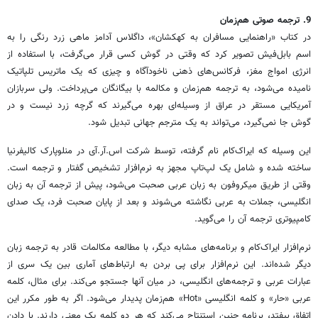
9. ترجمه صوتی هم‌زمان
در کتاب «راهنمایی مسافران به کهکشان»‌، داگلاس آدامز ماهی زرد رنگی را به
اسم بابل‌فیش تصویر کرد که وقتی در گوش کسی قرار می‌گرفت، با استفاده از
انرژی امواج مغز، فرکانس‌های ذهنی ناخودآگاه و چیزی که یک ماتریس تلپاتیک
نامیده می‌شود، به ترجمه هم‌زمان و مکالمه با بیگانگان می‌پرداخت. ولی سربازان
آمریکایی مستقر در عراق از وسیله‌ای بهره‌ می‌گیرند که گرچه زرد نیست و در
گوش جا نمی‌گیرد، می‌تواند به یک مترجم جهانی تبدیل شود.
این وسیله که ایراک‌کام نام گرفته، توسط شرکت اس.آر.آی در منلوپارک کالیفرنیا
ساخته شده و شامل یک لپ‌تاپ مجهز به نرم‌افزار تشخیص گفتار و ترجمه است.
وقتی از طریق میکروفون به زبان عربی صحبت می‌شود، پیش از ترجمه آن به زبان
انگلیسی، جملات به عربی نگاشته می‌شوند و بعد از پایان صحبت فرد، یک صدای
کامپیوتری ترجمه آن را می‌گوید.
نرم‌افزار ایراک‌کام و برنامه‌های مشابه دیگر، با مطالعه مکالمات قادر به ترجمه زبان
دیگر شده‌اند. این نرم‌افزار برای پی بردن به ارتباط‌های آماری بین یک سری از
عبارات عربی و ترجمه‌های انگلیسی، در میان آنها جستجو می‌کند. برای مثال، کلمه
عربی «حار» و کلمه انگلیسی «Hot» هم‌زمان پدیدار می‌شود. اگر به طور مکرر این
اتفاق بیفتد، برنامه چنین استنتاج می‌کند که هر دو کلمه یک معنی دارند. با دادن