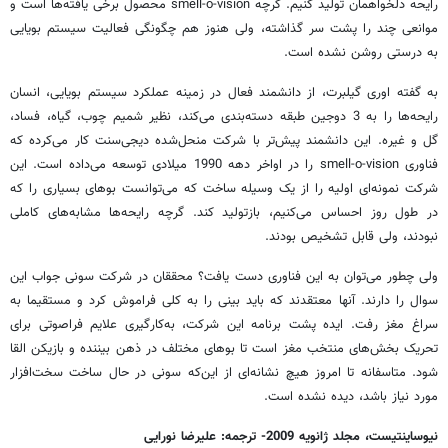
رایحه دلخواهمان تولید کنیم. گرچه smell-o-vision محصول برخی یافته‌ها است و
موانعی چند را پشت سر گذاشته، ولی هنوز هم چگونگی فعالیت سیستم بویایی
به درستی روشن نشده است.
به گفته اوری گیلبرت، از دانشمند فعال در زمینه عملکرد سیستم بویایی، انسان
رایحه‌ها را به 3 دوجین طبقه دسته‌بندی می‌کند، نظیر شمیم چوب، گیاه، فساد،
گل و غیره. این دانشمند پیش‌تر با شرکت منحل‌شده دیجی‌سنت کار می‌کرده که
فناوری smell-o-vision را در اواخر دهه 1990 میلادی توسعه می‌داده است. این
شرکت نمونه‌ای اولیه‌ را از یک وسیله‌ ساخت که می‌توانست بوهای بسیاری را که
در طول روز احساس می‌کنیم، بازتولید کند. گرچه رایحه‌ها مشابه‌های کاملی
نبودند، ولی قابل تشخیص بودند.
ولی چطور می‌توان به این فناوری دست یافت؟ محققان در شرکت سونی جواب این
سوال را دارند. آنها معتقدند که باید بینی را به کلی فراموش کرد و مستقیما به
سراغ مغز رفت. ایده پشت برنامه‌ این شرکت، به‌کارگیری علایم فراصوتی برای
تحریک بخش‌های منتخب مغز است تا بوهای مختلف در ذهن بیننده و بازیکن القا
شود. متاسفانه تا امروز هیچ نشانه‌‌ای از این‌که سونی در حال ساخت سخت‌افزار
مورد نیاز باشد، دیده نشده است.
نیوساینتیست، مجلد ژانویه 2009- ترجمه: علیرضا نورایی