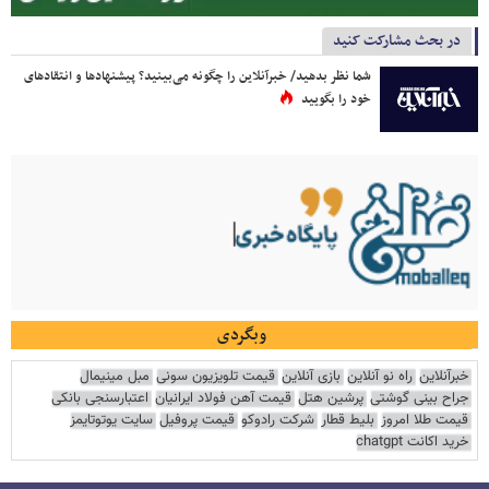
در بحث مشارکت کنید
شما نظر بدهید/ خبرآنلاین را چگونه می‌بینید؟ پیشنهادها و انتقادهای
خود را بگویید
وبگردی
خبرآنلاین
راه نو آنلاین
بازی آنلاین
قیمت تلویزیون سونی
مبل مینیمال
جراح بینی گوشتی
پرشین هتل
قیمت آهن فولاد ایرانیان
اعتبارسنجی بانکی
قیمت طلا امروز
بلیط قطار
شرکت رادوکو
قیمت پروفیل
سایت یوتوتایمز
خرید اکانت chatgpt