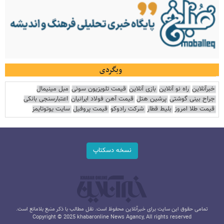
وبگردی
خبرآنلاین
راه نو آنلاین
بازی آنلاین
قیمت تلویزیون سونی
مبل مینیمال
جراح بینی گوشتی
پرشین هتل
قیمت آهن فولاد ایرانیان
اعتبارسنجی بانکی
قیمت طلا امروز
بلیط قطار
شرکت رادوکو
قیمت پروفیل
سایت یوتوتایمز
نسخه دسکتاپ
تمامی حقوق این سایت برای خبرآنلاین محفوظ است. نقل مطالب با ذکر منبع بلامانع است.
Copyright © 2025 khabaronline News Agancy, All rights reserved