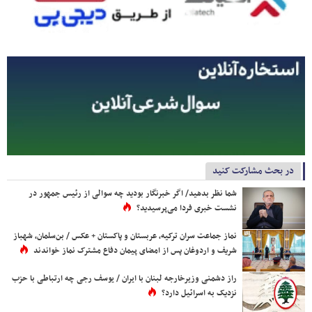
در بحث مشارکت کنید
شما نظر بدهید/ اگر خبرنگار بودید چه سوالی از رئیس جمهور در
نشست خبری فردا می‌پرسیدید؟
نماز جماعت سران ترکیه، عربستان و پاکستان + عکس / بن‌سلمان، شهباز
شریف و اردوغان پس از امضای پیمان دفاع مشترک نماز خواندند
راز دشمنی وزیرخارجه لبنان با ایران / یوسف رجی چه ارتباطی با حزب
نزدیک به اسرائیل دارد؟