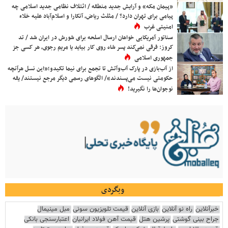
«پیمان مکه» و آرایش جدید منطقه / ائتلاف نظامی جدید اسلامی چه
پیامی برای تهران دارد؟ / مثلث ریاض، آنکارا و اسلام‌آباد علیه خلاء
امنیتی غرب
سناتور آمریکایی خواهان ارسال اسلحه برای شورش در ایران شد / تد
کروز: فرقی نمی‌کند پسر شاه روی کار بیاید یا مریم رجوی، هر کسی جز
جمهوری اسلامی
از آب‌بازی در پارک آب‌وآتش تا تجمع برای نیما تکیدو؛«این نسل هرآنچه
حکومتی نیست می‌پسندند»/ الگوهای رسمی دیگر مرجع نیستند/ یقه
نوجوان‌ها را نگیرید!
وبگردی
خبرآنلاین
راه نو آنلاین
بازی آنلاین
قیمت تلویزیون سونی
مبل مینیمال
جراح بینی گوشتی
پرشین هتل
قیمت آهن فولاد ایرانیان
اعتبارسنجی بانکی