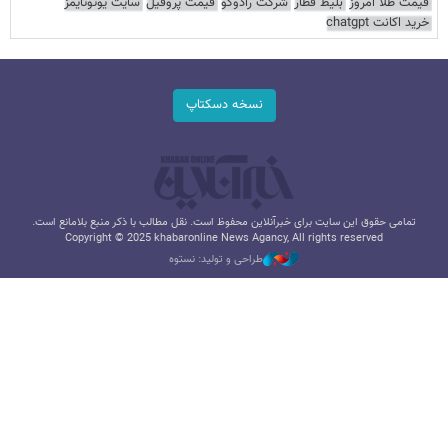
قیمت طلا امروز
بلیط قطار
شرکت رادوکو
قیمت پروفیل
سایت یوتوتایمز
خرید اکانت chatgpt
نسخه دسکتاپ
تمامی حقوق این سایت برای خبرآنلاین محفوظ است. نقل مطالب با ذکر منبع بلامانع است.
Copyright © 2025 khabaronline News Agancy, All rights reserved
طراحی و تولید: نستوه