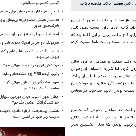
گوشی قدیمی‌تر شیائومی
ت آژانس فضایی ایالات متحده برگزید.
ترامپ: خریداران خودروهای برقی مریض و
«دستیار هوش مصنوعی»؛ پروژه‌ای برا
وان بازنشسته و خلبان پیشین شاتل‌های
شرکت‌های فناور
ل 1369/1990 در مدار زمین قرار داد، گزینه اوباما برای ریاست بعدی ناسا،
استارلینک اروپایی چه زمان وارد بازار م
اری کاخ سفید، پیش از این گفته بود که
ت و در مورد انتصاب او در مسند ریاست ناسا صحبت کرده
مارمولک دو سر در آمریکا متولد شد و ز
حسین افشین: شاخص‌های علمی کشور 
نزولی می‌شوند
به وقت جهانی) و همزمان با فرود شاتل
درخشش ایران در المپیاد جهانی هوش
فی شود، اما شرایط نامساعد آب‌وهوایی
رقیب آینده F-35 چه مشخصاتی دارد؟
در اعلام سرپرست بعدی ناسا پایان یافت.
سهم چشمگیر اپل از بازار جهانی گوشی‌ه
 زمان بازنشستگی شاتل‌ها و موشک‌های
سامسونگ در رتبه دوم
 انتصاب بولدن، تایید صلاحیت در مجلس
چطور بدون آسیب دیدن دوربین موبایل 
خورشیدگرفتگی عکس بگیریم؟
ی است که خواهان بالابردن فعالیت‌های
هشدار بیت‌دیفندر درباره دانلود «ادیسه»
سرقت رمز عبور در کمین است
فضایی هستند و همچنین، گزینه محبوب بیل نلسون، سناتور دموکراتیک فلوریدا! بیل نلسون یکی از 4 فضانورد شاتلی
است که در سال 1365 / 1986 به خلبانی بولدن به مدار زمین رفت. بدین ترتیب بولدن 62 ساله، نخستین مدیر