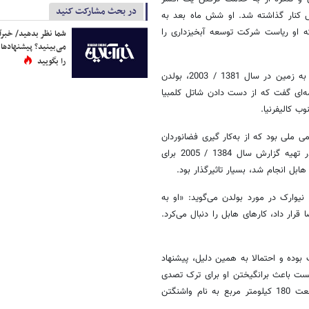
در بحث مشارکت کنید
ش کنار گذاشته شد. او شش ماه بعد به
 او ریاست شرکت توسعه آبخیزداری را
شما نظر بدهید/ خبرآن
می‌بینید؟ پیشنهادها 
را بگویید
او در عرصه ناسا باقی ماند. پس از سوختن شاتل کلمبیا به هنگام بازگشت به زمین در سال 1381 / 2003، بولدن
ه‌ای گفت که از دست دادن شاتل کلمبیا
ب کالیفرنیا.
ی ملی بود که از به‌کار گیری فضانوردان
به‌جای روبات در آخرین ماموریت تعمیر هابل به جای روبات حمایت کرد و در تهیه گزارش سال 1384 / 2005 برای
ل انجام شد، بسیار تاثیرگذار بود.
یوارک در مورد بولدن می‌گوید: «او به
رار داد، کارهای هابل را دنبال می‌کرد.
بوده و احتمالا به همین دلیل، پیشنهاد
انست باعث برانگیختن او برای ترک تصدی
طولانی‌مدت در تگزاس با خانواده‌اش و رفتنش به منطقه‌ای بی‌منطق به وسعت 180 کیلومتر مربع به نام واشنگتن