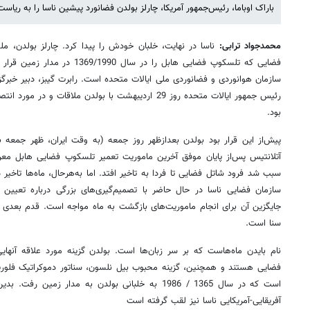
باراک اوباما، رئیس‌جمهور آمریکا، چارلز بولدن فضانورد پیشین ناسا را به ریاس
محمدجواد ترابی:
ناسا در نهایت، خلبان خودش را پیدا کرد. چارلز بولدن، مل
فضایی که تلسکوپ فضایی هابل را در سا
سازمان هوانوردی و فضانوردی ملی ایالات متحده است. رابرت گیبز، دبیر خبرگز
رئیس جمهور ایالات متحده روز 29 اردیبهشت با بولدن ملاقا
بود.
پیش‌از این قرار بود بولدن بعدازظهر روز جمعه (به وقت ایران، ظهر جمعه 
آتلانتیس پس‌از پایان موفق آخرین ماموریت تعمیر تلسکوپ فضایی هابل معر
سبب شد فرود شاتل فضایی تا فردا به تاخیر افتد. اما به‌هرحال، ماه‌ها تاخیر 
سازمان فضایی ناسا در حال حاضر با تصمیم‌گیری‌های بزرگی درباره تعیین
جایگزین آن برای انجام ماموریت‌های بازگشت به ماه مواجه است. قدم بعدی
سنا است.
نام بایدن ماه‌هاست که بر سر زبان‌ها است. بولدن گزینه مورد علاقه آنهای
آفریقایی-آمریکایی ناسا نیز لقب گرفته است