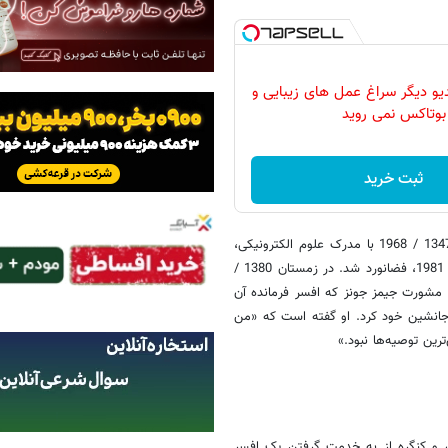
دیو دیگر سراغ عمل های زیبایی و
بوتاکس نمی روید
ثبت خرید
بولدن پس از فارغ‌التحصیلی در آکادمی نیروی دریایی ایالات متحده در سال 1347 / 1968 با مدرک علوم الکترونیکی،
حرفه‌اش را با خلبانی در نیروی دریای آمریکا آغاز کرد؛ تا اینکه در سال 1360 / 1981، فضانورد شد. در زمستان 1380 /
با مشورت جیمز جونز که افسر فرمانده آن
ا جانشین خود کرد. او گفته است که «من
ین توصیه‌ها نبود.»
ون و کنگره از به خدمت گرفتن یک افسر