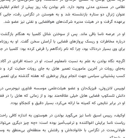
نظامی در مسندی مدنی وجود دارد. نام بولدن یک روز پیش از اعلام ابقای
عنوان ژنرال دو ستاره بازنشسته شد و به هوستن در تگزاس رفت، جایی که
برعهده گرفت و در هیئت مدیره شرکت‌های هوافضایی و نفتی نیز عضو شد.
درباره مخاطرات و ریسک پروازهای فضایی با آرامش سخن گفت. او به روزنام
برای وی بسیار دردناک بود، چرا که نام زادگاهم را قرض کرده بود: کلمبیا در جنو
اگرچه نگاه بولدن به علم به نسبت نامعلوم است، او در دسته افرادی در آکادم
کسب پشتیبانی سیاسی جهت انجام پرواز پرخطری که هفته گذشته برای تعمیر هاب
لوییس لانزروتی، فیزیک‌دان و عضو هیئت‌علمی موسسه فناوری نیوجرسی در ن
دانش تلسکوپ فضایی هابل خیلی علاقه‌مند بود و از زمانی که هابل را در فضا ق
او در برابر نتایجی که کمیته ما ارائه می‌کرد، بسیار دقیق و کنجکاو بود».
اوکیف، رییس اسبق ناسا نیز می‌گوید بولدن در هوستون به اندازه کافی راحت 
ریاست ناسا برایش اغواکننده و ترغیب‌آمیز بوده است: «چه چیز دیگری می‌تو
می‌شود؟»