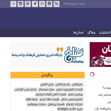
شنبه ۱۷ مرداد ۱۴۰۵
انتشارات
وبلاگ
استان‌ها
وبگردی
خبرآنلاین
راه نو آنلاین
بازی آنلاین
 بودند؟
قیمت تلویزیون سونی
مبل مینیمال
جراح بینی گوشتی
پرشین هتل
قیمت آهن فولاد ایرانیان
اعتبارسنجی بانکی
قیمت طلا امروز
بلیط قطار
کس
شرکت رادوکو
قیمت پروفیل
سایت یوتوتایمز
ییرنام‌یافته یک
خرید اکانت chatgpt