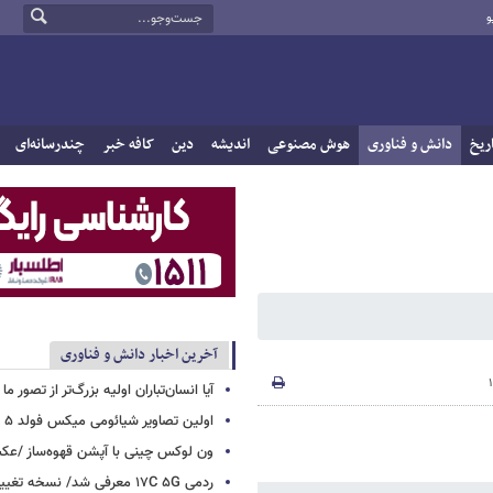
و
ریخ
دانش و فناوری
هوش مصنوعی
اندیشه
دین
کافه خبر
چندرسانه‌ای
آخرین اخبار دانش و فناوری
آیا انسان‌تباران اولیه بزرگ‌تر از تصور ما
اولین تصاویر شیائومی میکس فولد ۵ منتشر شد
ون لوکس چینی با آپشن قهوه‌ساز /ع
ردمی ۱۷C ۵G معرفی شد/ نسخه تغ