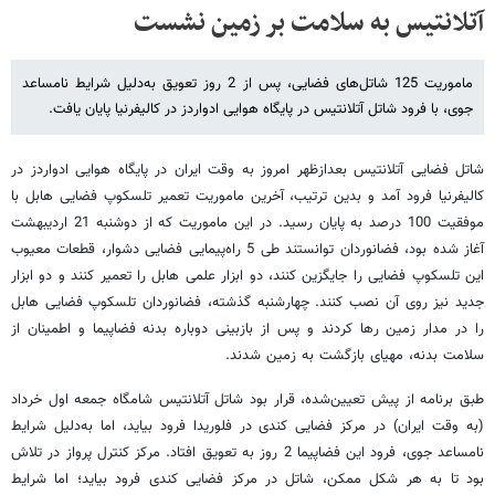
آتلانتیس به سلامت بر زمین نشست
ماموریت 125 شاتل‌های فضایی، پس از 2 روز تعویق به‌دلیل شرایط نامساعد
جوی، با فرود شاتل آتلانتیس در پایگاه هوایی ادواردز در کالیفرنیا پایان یافت.
شاتل فضایی آتلانتیس بعدازظهر امروز به وقت ایران در پایگاه هوایی ادواردز در
کالیفرنیا فرود آمد و بدین ترتیب، آخرین ماموریت تعمیر تلسکوپ فضایی هابل با
موفقیت 100 درصد به پایان رسید. در این ماموریت که از دوشنبه 21 اردیبهشت
آغاز شده بود، فضانوردان توانستند طی 5 راه‌پیمایی فضایی دشوار، قطعات معیوب
این تلسکوپ فضایی را جایگزین کنند، دو ابزار علمی هابل را تعمیر کنند و دو ابزار
جدید نیز روی آن نصب کنند. چهارشنبه گذشته، فضانوردان تلسکوپ فضایی هابل
را در مدار زمین رها کردند و پس از بازبینی دوباره بدنه فضاپیما و اطمینان از
سلامت بدنه، مهیای بازگشت به زمین شدند.
طبق برنامه از پیش تعیین‌شده، قرار بود شاتل آتلانتیس شامگاه جمعه اول خرداد
(به وقت ایران) در مرکز فضایی کندی در فلوریدا فرود بیاید، اما به‌دلیل شرایط
نامساعد جوی، فرود این فضاپیما 2 روز به تعویق افتاد. مرکز کنترل پرواز در تلاش
بود تا به هر شکل ممکن، شاتل در مرکز فضایی کندی فرود بیاید؛ اما شرایط