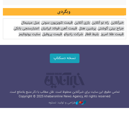
وبگردی
خبرآنلاین
راه نو آنلاین
بازی آنلاین
قیمت تلویزیون سونی
مبل مینیمال
جراح بینی گوشتی
پرشین هتل
قیمت آهن فولاد ایرانیان
اعتبارسنجی بانکی
قیمت طلا امروز
بلیط قطار
شرکت رادوکو
قیمت پروفیل
سایت یوتوتایمز
نسخه دسکتاپ
تمامی حقوق این سایت برای خبرآنلاین محفوظ است. نقل مطالب با ذکر منبع بلامانع است.
Copyright © 2025 khabaronline News Agancy, All rights reserved
طراحی و تولید: نستوه