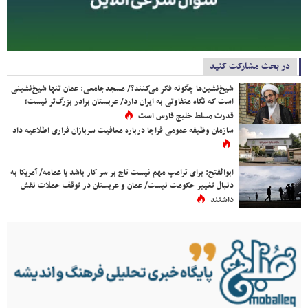
در بحث مشارکت کنید
شیخ‌نشین‌ها چگونه فکر می‌کنند؟/ مسجدجامعی: عمان تنها شیخ‌نشینی
است که نگاه متفاوتی به ایران دارد/ عربستان برادر بزرگ‌تر نیست؛
قدرت مسلط خلیج فارس است
سازمان وظیفه عمومی فراجا درباره معافیت سربازان فراری اطلاعیه داد
ابوالفتح: برای ترامپ مهم نیست تاج بر سر کار باشد یا عمامه/ آمریکا به
دنبال تغییر حکومت نیست/ عمان و عربستان در توقف حملات نقش
داشتند