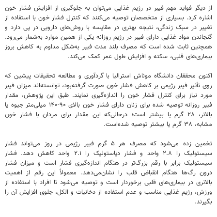
از دیگر فواید مهم فیبر در رژیم غذایی می‌توان به جلوگیری از افزایش فشار خون
اشاره کرد. بسیاری از متخصصان توصیه می‌کنند که کنترل فشار خون با استفاده از
تغییر در سبک زندگی، نتیجه بهتری در مقایسه با روش‌های دارویی در پی دارد و
گنجاندن مواد غذایی دارای فیبر در رژیم روزانه یکی از همین موارد به‌شمار می‌رود.
همچنین ثابت شده است که مصرف بلند مدت فیبر به‌شکل مداوم به کاهش بروز
بیماری‌های قلبی، سکته و افزایش طول عمر کمک می‌کند.
اکنون محققان دانشگاه موناش استرالیا با گردآوری و مطالعه تحقیقات پیشین که
روی تأثیر فیبر رژیمی بر کاهش فشار خون صورت گرفته‌بود، توانسته‌اند میزان فیبر
مورد نیاز برای کنترل فشار خون را اندازه‌گیری نمایند. طبق این پژوهش، مقدار
فیبر روزانه توصیه شده برای زنان دارای فشار خون بالای ۹۰-۱۴۰ میلی‌متر جیوه یا
بالاتر، ۲۸ گرم یا بیشتر است؛ درحالی‌که این مقدار برای مردان با فشار خون
مشابه، ۳۸ گرم یا بیشتر توصیه شده‌است.
تخمین زده می‌شود که مصرف هر ۵ گرم فیبر رژیمی در روز می‌تواند فشار
سیستولیک را ۲.۸ واحد و فشار دیاستولیک را ۲.۱ واحد کاهش دهد. فشار
سیستولیک برابر با رقم بزرگ‌تر در هنگام اندازه‌گیری فشار است و میزان فشار
درون رگ‌ها هنگام انقباض قلب را نشان‌می‌دهد. معمولاً این رقم از اهمیت
بالاتری در بیماری‌های قلبی برخوردار است و توصیه می‌شود تا افراد با استفاده از
ورزش، رژیم غذایی مناسب و عدم استفاده از دخانیات و الکل، جلوی افزایش آن را
بگیرند.