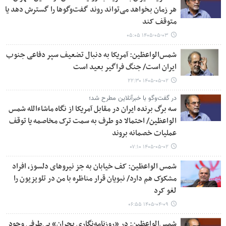
هر زمان بخواهد می‌تواند روند گفت‌وگوها را گسترش دهد یا
متوقف کند
۱۴۰۵-۰۵-۰۳ ۰۵:۰۵
شمس‌الواعظین: آمریکا به دنبال تضعیف سپر دفاعی جنوب
ایران است/ جنگ فراگیر بعید است
۱۴۰۵-۰۵-۰۲ ۲۲:۳۰
در گفت‌وگو با خبرآنلاین مطرح شد؛
سه برگ برنده ایران در مقابل آمریکا از نگاه ماشاءالله شمس
الواعظین/ احتمالا دو طرف به سمت ترک مخاصمه یا توقف
عملیات خصمانه بروند
۱۴۰۵-۰۵-۰۲ ۰۷:۱۰
شمس الواعظین: کف خیابان به جز نیروهای دلسوز، افراد
مشکوک هم دارد/ نبویان قرار مناظره با من در تلویزیون را
لغو کرد
۱۴۰۵-۰۴-۰۹ ۰۶:۵۵
شمس‌الواعظین: در «روزنامه‌نگاری بحران» بی‌طرفی وجود