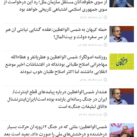
از سوی حقوقدانان مستقل سازمان ملل؛ رد این درخواست از
سوی جمهوری اسلامی اشتباهی تاریخی خواهد بود
۱۴۰۴-۱۱-۰۸ ۱۹:۲۱
حمله کیهان به شمس الواعظین:عقده گشایی نیابتی آن هم
از سر سفره دولت و بیت‌المال!
۱۴۰۴-۱۱-۰۸ ۰۸:۳۵
روزنامه اصولگرا: شمس الواعظین و عطریانفر و عطاءالله
مهاجرانی اصلاح طلبانی بودندکه در اغتشاشات اخیر موضع
انقلابی داشتند اما اکثر اصلاح طلبان خوب نبودند
۱۴۰۴-۱۱-۰۸ ۰۶:۴۰
هشدار شمس‌الواعظین درباره پیامدهای قطع اینترنت/
ایران در جنگ رسانه‌ای بازنده بوده است/ایران‌اینترنشنال
«اتاق تبلیغات جنگ» است
۱۴۰۴-۱۱-۰۷ ۲۲:۳۱
شمس‌الواعظین: ملتی که در جنگ ۱۲روزه آن حرکت بسیار
درخشنده و درخشش‌های ملی را صورت داد، بعید است بعد