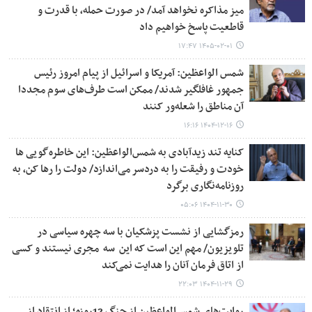
میز مذاکره نخواهد آمد/ در صورت حمله، با قدرت و
قاطعیت پاسخ خواهیم داد
۱۴۰۵-۰۲-۰۱ ۱۷:۴۷
شمس الواعظین: آمریکا و اسرائیل از پیام امروز رئیس
جمهور غافلگیر شدند/ ممکن است طرف‌های سوم مجددا
آن مناطق را شعله‌ور کنند
۱۴۰۴-۱۲-۱۶ ۱۶:۱۶
کنایه تند زیدآبادی به شمس‌الواعظین: این خاطره‌گویی‌ ها
خودت و رفیقت را به دردسر می‌اندازد/ دولت را رها کن، به
روزنامه‌نگاری برگرد
۱۴۰۴-۱۱-۳۰ ۰۵:۰۶
رمزگشایی از نشست پزشکیان با سه چهره سیاسی در
تلویزیون/ مهم این است که این سه مجری نیستند و کسی
از اتاق فرمان آنان را هدایت نمی‌کند
۱۴۰۴-۱۱-۲۹ ۲۲:۰۳
روایت‌های شمس‌الواعظین از جنگ 12روزه؛ از انتقاد از