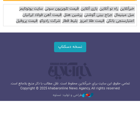
خبرآنلاین
راه نو آنلاین
بازی آنلاین
قیمت تلویزیون سونی
سایت یوتوتایمز
مبل مینیمال
جراح بینی گوشتی
پرشین هتل
قیمت آهن فولاد ایرانیان
اعتبارسنجی بانکی
قیمت طلا امروز
بلیط قطار
شرکت رادوکو
قیمت پروفیل
نسخه دسکتاپ
تمامی حقوق این سایت برای خبرآنلاین محفوظ است. نقل مطالب با ذکر منبع بلامانع است.
Copyright © 2025 khabaronline News Agancy, All rights reserved
طراحی و تولید: نستوه