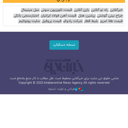
خبرآنلاین
راه نو آنلاین
بازی آنلاین
قیمت تلویزیون سونی
مبل مینیمال
جراح بینی گوشتی
پرشین هتل
قیمت آهن فولاد ایرانیان
اعتبارسنجی بانکی
قیمت طلا امروز
بلیط قطار
شرکت رادوکو
قیمت پروفیل
سایت یوتوتایمز
نسخه دسکتاپ
تمامی حقوق این سایت برای خبرآنلاین محفوظ است. نقل مطالب با ذکر منبع بلامانع است.
Copyright © 2025 khabaronline News Agancy, All rights reserved
طراحی و تولید: نستوه