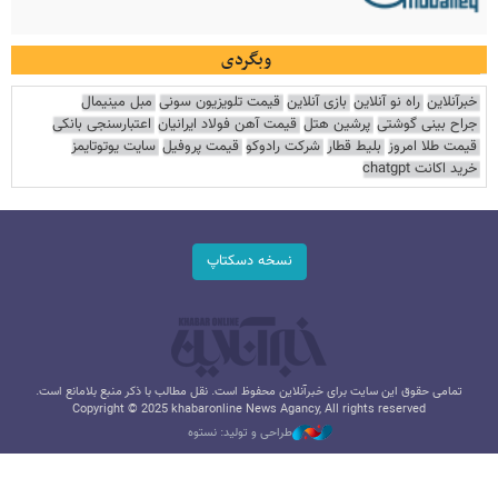
وبگردی
خبرآنلاین
راه نو آنلاین
بازی آنلاین
قیمت تلویزیون سونی
مبل مینیمال
جراح بینی گوشتی
پرشین هتل
قیمت آهن فولاد ایرانیان
اعتبارسنجی بانکی
قیمت طلا امروز
بلیط قطار
شرکت رادوکو
قیمت پروفیل
سایت یوتوتایمز
خرید اکانت chatgpt
نسخه دسکتاپ
تمامی حقوق این سایت برای خبرآنلاین محفوظ است. نقل مطالب با ذکر منبع بلامانع است.
Copyright © 2025 khabaronline News Agancy, All rights reserved
طراحی و تولید: نستوه