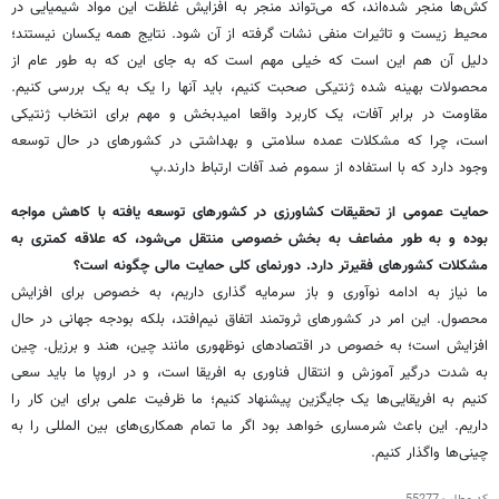
کش‌ها منجر شده‌اند، که می‌تواند منجر به افزایش غلظت این مواد شیمیایی در
محیط زیست و تاثیرات منفی نشات گرفته از آن شود. نتایج همه یکسان نیستند؛
دلیل آن هم این است که خیلی مهم است که به جای این که به طور عام از
محصولات بهینه شده ژنتیکی صحبت کنیم، باید آنها را یک به یک بررسی کنیم.
مقاومت در برابر آفات، یک کاربرد واقعا امیدبخش و مهم برای انتخاب ژنتیکی
است، چرا که مشکلات عمده سلامتی و بهداشتی در کشورهای در حال توسعه
وجود دارد که با استفاده از سموم ضد آفات ارتباط دارند.پ
حمایت عمومی از تحقیقات کشاورزی در کشورهای توسعه یافته با کاهش مواجه
بوده و به طور مضاعف به بخش خصوصی منتقل می‌شود، که علاقه کمتری به
مشکلات کشورهای فقیرتر دارد. دورنمای کلی حمایت مالی چگونه است؟
ما نیاز به ادامه نوآوری و باز سرمایه گذاری داریم، به خصوص برای افزایش
محصول. این امر در کشورهای ثروتمند اتفاق نیم‌افتد، بلکه بودجه جهانی در حال
افزایش است؛ به خصوص در اقتصادهای نوظهوری مانند چین، هند و برزیل. چین
به شدت درگیر آموزش و انتقال فناوری به افریقا است، و در اروپا ما باید سعی
کنیم به افریقایی‌ها یک جایگزین پیشنهاد کنیم؛ ما ظرفیت علمی برای این کار را
داریم. این باعث شرمساری خواهد بود اگر ما تمام همکاری‌های بین المللی را به
چینی‌ها واگذار کنیم.