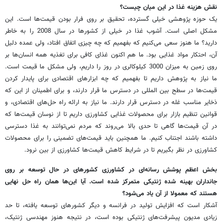
نقش هزینه غذا در این میان چیست؟
یک حوزه پژوهشی خیلی گسترده، تحقیق بر روی فرار بودن قیمت‌ها است. این
مشکل اصلی است. آشوب غذا در خیلی از کشورها در سال 2008 را به خاطر
دارید؟ ما هنوز سعی می‌کنیم که بفهمیم که چه چیزی اتفاق افتاد، ولی عمده دلیل
آن، احتکار مواد غذایی بود. ما هم اکنون غذای کافی برای تغذیه همه انسان‌ها بر
روی زمین به میزان 3000 کیلوکالری در روز را داریم، ولی مشکل ما قیمت است.
ما نیاز به پژوهش داریم تا بفهمیم که چه ابزارهای اقتصادی برای پایدار کردن
قیمت‌ها در سطح بین المللی در دسترس ما قرار دارند، و برای اطمینان از این که
ذخایر مناسب غله در دسترس قرار دارند. ما نیاز به ارائه راه حل‌های اقتصادی، و
قوانین تنظیم بازار برای محصولات غذایی کشاورزی داریم تا از نوسان قیمت‌ها که
در آن قیمت‌ها گاهی تا حدی بالا می‌روند که مردم نمی‌توانند به غذا دسترسی
داشته باشند اجتناب کنیم. ما همچنین باید قیمت‌های تضمینی را برای محصولات
کشاورزی در نظر بگیریم تا در شرایط کاهش قیمت‌ها کشاورزی از بین نرود.
بخش اعظم پوشش رسانه‌ای در کشاورزی کشورهای در حال توسعه بر روی
جانداران بهینه شده ژنتیکی متمرکز شده است. آیا این‌ها همان راه حل نهایی
هستند که معمولا از آن یاد می‌شود؟
آشکار است که افزایش تولید در فرانسه و دیگر کشورهای توسعه یافته، تا حد
زیادی مدیون پیشرفت‌های ژنتیکی بوده است، در نتیجه هنوز مهندسی ژنتیک،