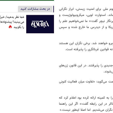
در بحث مشارکت کنید
یته مشاوره علوم ملی برای امنیت زیستی، ابراز نگرانی
ند. استوارت لویی، میکروبیولوژیست و
شما نظر بدهید/ خبرآن
گار نیچر گفت:« ما نمی‌خواهیم علم را
می‌بینید؟ پیشنهادها 
آمریکا و از دیدرس ما خارج شده و سپس
را بگویید
وبرو خواهند شد. برخی نگران این هستند
 قوانین غربالگری را پذیرفته است.
جدیدی را پذیرفتند. در این قانون ژن‌های
‌شوند.
ت می‌گوید: «تفاوت میان فعالیت کنونی
 به کمیته ارائه کرده بود اعلام کرد که
ر در این رابطه گفت:« اگر این راهنما
نگران می‌شدیم. اما اصلا اینطور نیست.»