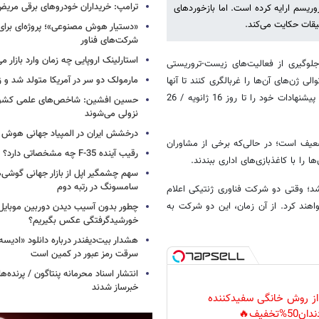
ترامپ: خریداران خودروهای برقی مریض و
وریسم ارایه کرده است. اما بازخوردهای
یقات حکایت می‌کند.
«دستیار هوش مصنوعی»؛ پروژه‌ای برا
شرکت‌های فناور
استارلینک اروپایی چه زمان وارد بازار م
لوگیری از فعالیت‌های زیست-تروریستی
مارمولک دو سر در آمریکا متولد شد و ز
ی ژن‌های آن‌ها را غربالگری کنند تا آنها
را در برابر زیست-تروریسم حفاظت کنند. مردم و کارشناسان می‌توانند نظرات و پیشنهادات خود را تا روز 16 ژانویه / 26
حسین افشین: شاخص‌های علمی کشور 
نزولی می‌شوند
درخشش ایران در المپیاد جهانی هوش
عیف است؛ در حالی‌که برخی از مشاوران
رقیب آینده F-35 چه مشخصاتی دارد؟
ا با کاغذبازی‌های اداری ببندند.
سهم چشمگیر اپل از بازار جهانی گوشی‌ه
سامسونگ در رتبه دوم
 شد؛ وقتی دو شرکت فناوری ژنتیکی اعلام
واهند کرد. از آن زمان، این دو شرکت به
چطور بدون آسیب دیدن دوربین موبایل 
خورشیدگرفتگی عکس بگیریم؟
هشدار بیت‌دیفندر درباره دانلود «ادیسه»
سرقت رمز عبور در کمین است
انتشار اسناد محرمانه پنتاگون / پرنده‌ها
خبرساز شدند
 از روش خانگی سفیدکننده
دان50%تخفیف🔥