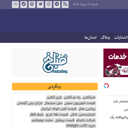
شنبه ۱۷ مرداد ۱۴۰۵
انتشارات
وبلاگ
استان‌ها
وبگردی
خبرآنلاین
راه نو آنلاین
بازی آنلاین
قیمت تلویزیون سونی
مبل مینیمال
جراح بینی گوشتی
پرشین هتل
قیمت آهن فولاد ایرانیان
کس
اعتبارسنجی بانکی
قیمت طلا امروز
بلیط قطار
ییرنام‌یافته یک
شرکت رادوکو
قیمت پروفیل
سایت یوتوتایمز
خرید اکانت chatgpt