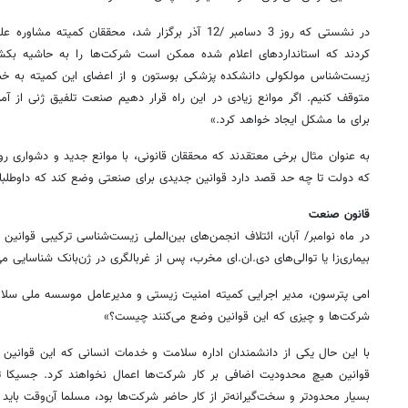
در نشستی که روز 3 دسامبر /12 آذر برگزار شد، محققان کم
کردند که استانداردهای اعلام شده ممکن است شرکت‌ها را به حاشیه بکشا
زیست‌شناس مولکولی دانشکده پزشکی بوستون و از اعضای این کمیته به خبرن
متوقف کنیم. اگر موانع زیادی در این راه قرار دهیم صنعت تلفیق ژنی از 
برای ما مشکل ایجاد خواهد کرد.»
به عنوان مثال برخی معتقدند که محققان قانونی، با موانع جدید و دشواری ر
که دولت تا چه حد قصد دارد قوانین جدیدی برای صنعتی وضع کند که داوطلبانه
قانون صنعت
در ماه نوامبر/ آبان، ائتلاف انجمن‌های بین‌الملی زیست‌شناسی ترکیبی قوانین 
بیماری‌زا یا توالی‌های دی.ان.ای مخرب، پس از غربالگری در ژن‌بانک شناسایی می
امی پترسون، مدیر اجرایی کمیته امنیت زیستی و مدیرعامل موسسه ملی سلام
شرکت‌ها و چیزی که این قوانین وضع می‌کنند چیست؟»
با این حال یکی از دانشمندان اداره سلامت و خدمات انسانی که این قوانین را
قوانین هیچ محدودیت اضافی بر کار شرکت‌ها اعمال نخواهند کرد. جسیکا تاک
بسیار محدودتر و سخت‌گیرانه‌تر از کار حاضر شرکت‌ها بود، مسلما آن‌وقت باید 