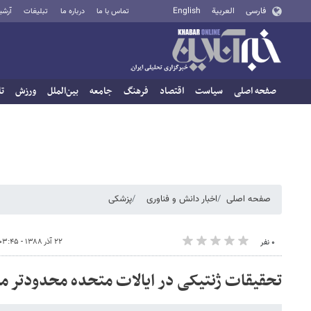
فارسی
العربية
English
تماس با ما
درباره ما
تبلیغات
آرشی
صفحه اصلی
سیاست
اقتصاد
فرهنگ
جامعه
بین‌الملل
ورزش
تا
صفحه اصلی
اخبار دانش و فناوری
پزشکی
۲۲ آذر ۱۳۸۸ - ۰۳:۴۵
۰ نفر
تحقیقات ژنتیکی در ایالات متحده محدودتر م