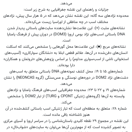
می‌دهد.
جزئیات و راهنمای این نقشه جغرافیایی به شرح زیر است:
محدوده نژادهای سه گانه: این نقشه نشان می‌دهد که در ۵ هزار سال پیش، نژادهای
مختلف اسب در چه مناطقی از اوراسیا زیست می‌کرده‌اند.
نشانه‌های مثبت (+): این علامت‌ها نشان‌دهنده سایت‌های باستانی پدیدار شدن
DNA باستانی اسب‌های نژاد بومی اروپا (DOM3) در دوران پیش از فرهنگ یامنایا
است.
نشانه‌های مربع (■): این علامت‌ها محل گورهایی را مشخص می‌کنند که اسکلت
انسان‌های دفن‌شده در آن‌ها، علائم قطعی ابتلا به «نشانگان سوارکاری» (آسیب‌های
استخوانی ناشی از اسب‌سواری مداوم) را بر اساس پژوهش‌های «تروتمان و همکاران»
دارا بوده‌اند.
شماره‌های ۱۵ تا ۱۹: محل کشف نمونه‌های DNA باستانی متعلق به اسب‌های
دشت‌های نژاد DOM2 در دوره‌های نوسنگی و مس‌سنگی (گروه NEONCAS) را نشان
می‌دهد.
شماره‌های ۱۹ و ۲۲ تا ۲۳: محدوده جغرافیایی اسب‌های فرهنگ یامنایا و نژادهای
وابسته به آن‌ها (گروه‌های ژنتیکی CPONT و TURG) از تبار DOM2 را مشخص
می‌کند.
شماره ۲۸: متعلق به منطقه‌ای است که تبار ژنتیکی اسب باستانی کشف‌شده در آن
هنوز ناشناخته باقی مانده است.
این نقشه در مجموع ۲۹ نقطه کلیدی باستان‌شناسی را در سراسر اروپا و آسیای مرکزی
به تصویر کشیده است که از مهم‌ترین آن‌ها می‌توان به سایت‌های «شواب‌تال» در