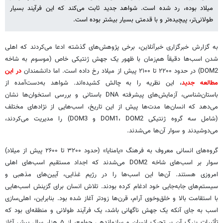
میلاد بوده، رد شده است. شواهد جدید ثابت می‌کند که این فرآیند بسیار
طولانی‌تر، پیچیده‌تر و با قدمتی بسیار بیشتر بوده است.
به گزارش خبرگزاری خبرآنلاین، برخی پژوهش‌های گذشته ادعا می‌کردند که اهلی
شدن اسب‌ها دقیقاً هم‌زمان با ظهور یک جهش ژنتیکی خاص (موسوم به شاخه
DOM2) در حدود ۲۲۰۰ تا ۲۱۰۰ پیش از میلاد رخ داده است. اما دانشمندان
در این
مطالعه جدید
، این نظریه را به چالش کشیده‌اند. شواهد به‌دست‌آمده از
باستان‌شناسی، آزمایش‌های پیشرفته DNA باستانی و بررسی استخوان‌ها نشان
می‌دهد که انسان‌ها مدت‌ها پیش از این تاریخ، اسب‌هایی از نژادهای مختلف
(شامل سه گروه ژنتیکی DOM1، DOM2 و DOM3) را مدیریت می‌کردند،
می‌دوشیدند و سوار آن‌ها می‌شدند.
گروه‌های انسانی معروف به فرهنگ «یامنایا» (حدود ۳۲۰۰ تا ۲۶۰۰ پیش از میلاد)
سوار بر اسب‌های شاخه DOM2 می‌شدند که اجداد مستقیم اسب‌های اهلی
امروزی هستند. آن‌ها این اسب‌ها را در رژیم غذایی، آیین‌های مذهبی و
سیستم‌های جابه‌جایی خود ادغام کرده بودند. تلاش انسان برای گزینش اسب‌هایی
با استقامت بالا و خلق‌وخوی آرام، قرن‌ها زودتر آغاز شده بود. بنابراین، اهلی‌سازی
اسب به جای آنکه یک جهش ناگهانی باشد، یک فرآیند طولانی و منطقه‌ای بود که
تأثیرات بزرگ آن بر تحرک انسان و سازماندهی جوامع، از ۵ هزار سال پیش آغاز