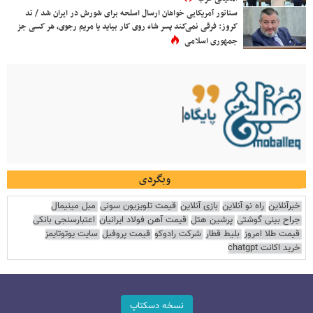
سناتور آمریکایی خواهان ارسال اسلحه برای شورش در ایران شد / تد
کروز: فرقی نمی‌کند پسر شاه روی کار بیاید یا مریم رجوی، هر کسی جز
جمهوری اسلامی
وبگردی
خبرآنلاین
راه نو آنلاین
بازی آنلاین
قیمت تلویزیون سونی
مبل مینیمال
جراح بینی گوشتی
پرشین هتل
قیمت آهن فولاد ایرانیان
اعتبارسنجی بانکی
قیمت طلا امروز
بلیط قطار
شرکت رادوکو
قیمت پروفیل
سایت یوتوتایمز
خرید اکانت chatgpt
نسخه دسکتاپ