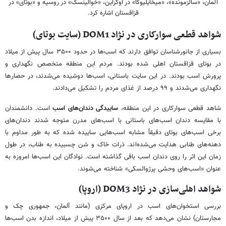
آلمان، «سالزمونده»، «میخایلیوکا» در اوکراین، «خوالینسک» در روسیه و «بوتای» در
قزاقستان اشاره کرد.
شواهد قطعی سوارکاری در نژاد DOM1 (سایت بوتای)
بسیاری از جانورشناسان توافق دارند که اسب‌ها در حدود ۳۵۰۰ سال پیش از میلاد
در بوتای قزاقستان اهلی شده بودند. مردم این منطقه متخصص نگهداری و
پرورش اسب بودند. در این سایت باستانی، اسب‌ها دوشیده می‌شدند، در حصارها
نگهداری می‌شدند و ۹۹ درصد از غذای مردم را تشکیل می‌دادند.
شاهد قطعی سوارکاری در این منطقه،
ساییدگی دندان‌های اسب
است. دانشمندان
با مقایسه دندان اسب‌های باستانی با اسب‌های مدرن متوجه شدند دندان‌های
برخی اسب‌های بوتای دقیقاً مشابه اسب‌هایی ساییده شده که به طور مداوم با
دهنه‌های طنابی هدایت می‌شده‌اند. ذرات خاک و شن چسبیده به طناب، در طول
زمان این اثر را روی دندان اسب باقی گذاشته است. نوادگان این اسب‌ها امروزه به
عنوان «اسب‌های وحشی پرژوالسکی» شناخته می‌شوند.
شواهد اهلی‌سازی در نژاد DOM3 (اروپا)
بررسی استخوان‌های اسب در اروپای مرکزی (مانند آلمان، جمهوری چک و
مجارستان) نشان می‌دهد که بعد از سال ۳۵۰۰ پیش از میلاد، اندازه بدن اسب‌ها