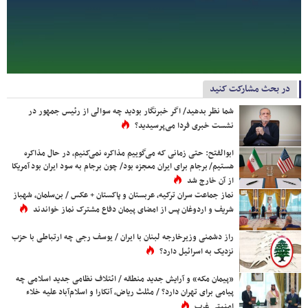
در بحث مشارکت کنید
شما نظر بدهید/ اگر خبرنگار بودید چه سوالی از رئیس جمهور در
نشست خبری فردا می‌پرسیدید؟
ابوالفتح: حتی زمانی که می‌گوییم مذاکره نمی‌کنیم، در حال مذاکره
هستیم/ برجام برای ایران معجزه بود/ چون برجام به سود ایران بود آمریکا
از آن خارج شد
نماز جماعت سران ترکیه، عربستان و پاکستان + عکس / بن‌سلمان، شهباز
شریف و اردوغان پس از امضای پیمان دفاع مشترک نماز خواندند
راز دشمنی وزیرخارجه لبنان با ایران / یوسف رجی چه ارتباطی با حزب
نزدیک به اسرائیل دارد؟
«پیمان مکه» و آرایش جدید منطقه / ائتلاف نظامی جدید اسلامی چه
پیامی برای تهران دارد؟ / مثلث ریاض، آنکارا و اسلام‌آباد علیه خلاء
امنیتی غرب