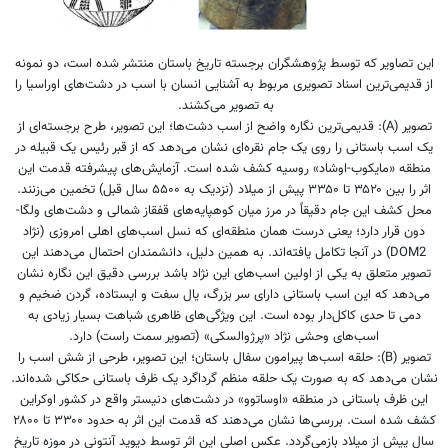
این تصاویر که توسط پژوهشگران برجسته تاریخ باستان منتشر شده است، دو نمونه
از قدیمی‌ترین اسناد تصویری مربوط به آشنایی انسان با اسب در دشت‌های اوراسیا را
به تصویر می‌کشند.
تصویر (A): قدیمی‌ترین نگاره واضح از اسب دشت‌ها؛ این تصویر، طرح برجسته‌ای از
یک اسب باستانی را روی یک جام نقره‌ای نشان می‌دهد که از قبر رئیس یک قبیله در
منطقه «مایکوب-اوشاد» روسیه کشف شده است. آزمایش‌های پیشرفته قدمت این
اثر را بین ۳۵۲۰ تا ۳۳۵۰ پیش از میلاد (نزدیک به ۵۵۰۰ سال قبل) تخمین می‌زنند.
محل کشف این جام دقیقاً در مرز میان کوهپایه‌های قفقاز شمالی و دشت‌های ولگا-
دون قرار دارد؛ یعنی درست همان منطقه‌ای که نسل اسب‌های اهلی امروزی (نژاد
DOM2) در آنجا تکامل یافته‌اند. به همین دلیل، دانشمندان احتمال می‌دهند این
تصویر متعلق به یکی از اولین اسب‌های این نژاد باشد بررسی دقیق این نگاره نشان
می‌دهد که این اسب باستانی دارای سر بزرگ، یال سفت و ایستاده، گردن ضخیم و
دمی تا حدی کاکل‌دار بوده است. این ویژگی‌های ظاهری شباهت بسیار زیادی به
اسب‌های وحشی نژاد «پرژوالسکی» (تصویر سمت راست) دارد.
تصویر (B): حلقه اسب‌ها پیرامون سفال باستان؛ این تصویر، طرحی از شش اسب را
نشان می‌دهد که به صورت یک حلقه منظم گرداگرد یک ظرف باستانی حکاکی شده‌اند.
این ظرف باستانی در منطقه «اوساتوو» در دشت‌های دنیستر واقع در کشور اوکراین
کشف شده است. بررسی‌ها نشان می‌دهند که قدمت این اثر به حدود ۳۳۰۰ تا ۲۸۰۰
سال پیش از میلاد بازمی‌گردد. عکس اصلی این اثر توسط دیوید آنتونی در موزه تاریخ