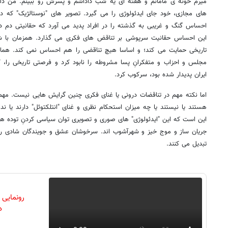
میرم خونه ی مامانم و هفته ای یه شب داداشم و پسرش رو ببینم. من دلم
های مجازی، خود جای ایدئولوژی را می گیرد. تصویر های "نوستالژیک" که د
احساس گنگ و غریبی به گذشته را در افراد پدید می آورد که حقانیتی دم
این احساس حقانیت سرپوشی بر تناقض های فکری می گذارد. همزمان با شعار
تاریخی حمایت می کند؛ و اساسا هیچ تناقضی را هم احساس نمی کند. همان
مجلس و احزاب و متفکرانِ پسا مشروطه را نابود کرد و فرصتی تاریخی را، 
ایران پدیدار شده بود، سرکوب کرد.
اما نکته مهم در تناقضات درونی یا غنای فکری چنین گرایش هایی نیست. مهم
هستند یا نیستند یا چه میزان استحکام نظری و غنای "انتلکتوئل" دارند یا ند
این است که این "ایدئولوژی" های صوری و تصویری توان سیاسی کردنِ توده ها
جریان ساز و موج خیز و شهرآشوب اند. سرخوشان عشق و جویندگان شادی را ب
تبدیل می کنند.
رونمایی
دن