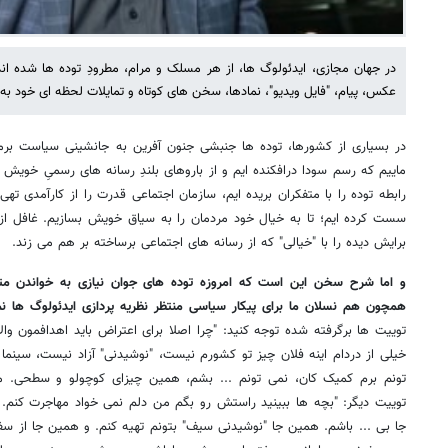
در جهان مجازی، ایدئولوگ ها، از هر مسلک و مرام، مطرودِ توده ها شده ان
عکس، پیام، "فایل ویدیو"، نمادها، سخن های کوتاه و تمایلات لحظه ای خود به 
در بسیاری از کشورها، توده ها جنبشی جنون آفرین به جانشینی سیاست برمی گ
ماییم که رسم سودا درافکنده ایم و از باروهای بلندِ رسانه های رسمیِ خویش با
رابطه توده را با متفکران بریده ایم، سازمان اجتماعی قدرت را از کارآمدی تهی
سست کرده ایم؛ تا به خیال خود مردمان را به سیاق خویش بسازیم. غافل از ا
برایش دیده را با "خیالی" که از رسانه های اجتماعی برساخته بر هم می زند.
و اما شرح سخن این است که امروزه توده های جوان نیازی به خواندن متو
همچون هم نسلان ما برای پیکار سیاسی منتظر نظریه پردازی ایدئولوگ ها نم
توییت ها برگرفته شده توجه کنید: "چرا اصلا برای اعتراض باید اهدافمون و
خیلی از دردام اینه فلان چیز تو کشورم نیست، "نوشیدنی" آزاد نیست، سینما ف
تونم برم کمیک کان، نمی تونم ... بشم، همین چیزای کوچولو و سطحی. من
توییت دیگر: "بچه ها ببینید راستش رو بگم من دلم نمی خواد مهاجرت کنم. 
جا بی ... باشم. همین جا "نوشیدنی سیف" بتونم تهیه کنم. و همین جا از سفو