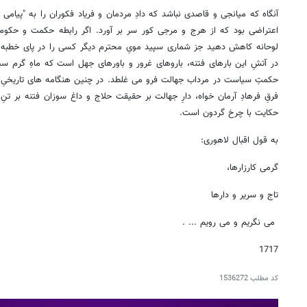
آنگاه که میانجی و قاصدی نباشد که دادِ مردمان و فریاد فکوران را به "پیامی 
اعتراضی بود که از هرج و مرجی کور سر بر آورد. اگر رابطه حکمت و حکوم
لوحانه کاهش دهید جز شماری سپید مویِ محترم دیگر کسی را در پای خطبه 
در آتشِ این بارهای فتنه، باروهای غرور و باورهای جهل است که ماهِ گرم س
حکمتِ سیاست در مرداب جهالت فرو می غلطد. در چنین هنگامه های تاریخیِ 
فرقِ فرهادِ آرمان خواه، دارِ جهالت بر حقیقت حلاج و داغ سوزان فتنه بر ت
حکایت با چرخ گردون است.
به قول اقبال لاهوری:
گرمی کارزارها،
تاج و سریر و دارها
می نگریم و می رویم ... .
1717
کد مطلب
1536272