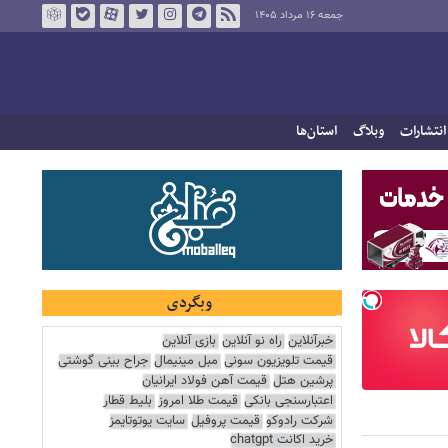
جمعه ۱۶ مرداد ۱۴۰۵
انتشارات
وبلاگ
استان‌ها
وبگردی
خبرآنلاین
راه نو آنلاین
بازی آنلاین
قیمت تلویزیون سونی
مبل مینیمال
جراح بینی گوشتی
پرشین هتل
قیمت آهن فولاد ایرانیان
اعتبارسنجی بانکی
قیمت طلا امروز
بلیط قطار
شرکت رادوکو
قیمت پروفیل
سایت یوتوتایمز
خرید اکانت chatgpt