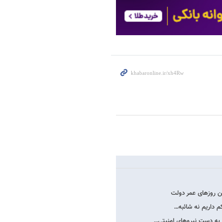
ن روزهای عمر دولت
م داریم نه شائبه…
 به دست نیروهای امنیتی…