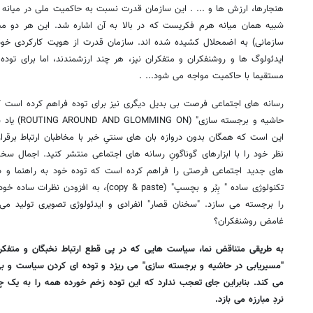
هنجارها، ارزش ها و ... . این سازمان قدرت نسبت به حاکمیت ملی در میانه 
شبیه همان میانه هرم فکریست که در بالا به آن اشاره شد. این هر دو م
سازمانی) به اضمحلال کشیده شده اند. سازمان قدرت از هویت کارکردی خو
ایدئولوگ ها و روشنفکران و متفکران نیز، هر چند ارزشمندند، اما برای توده
مستقیما با حاکمیت مواجه می شود... .
رسانه های اجتماعی فرصت بی بدیل دیگری نیز برای توده فراهم کرده است که 
حاشیه و برج
این است که همگان بدون دروازه بان های سنتیِ خبر با مخاطبان ارتباط برقرا
نظر خود را با ابزارهای گوناگونِ رسانه های اجتماعی منتشر کنید. اجمال 
های جدید اجتماعی فرصتی را فراهم کرده است که توده خود به راهنما و دروا
تکنولوژی ساده " بِبُر و بچسپ" (copy & paste)،
را برجسته می سازد. "سخنان قصار" انفرادی و ایدئولوژی تصویری تولید می 
غامض روشنفکران؟
به طریقی متناقض نما، سیاست هایی که در پی قطع ارتباط نخبگان و متفکرا
"مسیریابی در حاشیه و برجسته سازی" می ریزد و توده ای کردن سیاست و ب
می کند. بنابراین جای تعجب ندارد که این توده زخم خورده همه را به یک 
نردِ مبارزه می بازد.