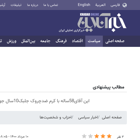
فارسی
العربية
English
تماس با ما
درباره ما
تبلیغات
آرشی
صفحه اصلی
سیاست
اقتصاد
فرهنگ
جامعه
بین‌الملل
ورزش
تا
مطالب پیشنهادی
این آقای58ساله با کرم ضدچروک جلبک10سال جوان شد(سفارش با تخفیف)
صفحه اصلی
اخبار سیاسی
احزاب و شخصیت‌ها
۱۰ مرداد ۱۴۰۰ - ۰۸:۰۵
۲ نفر