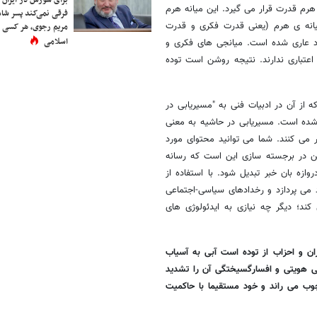
هرم قدرت قرار می گیرد. این میانه هرم
فرقی نمی‌کند پسر شاه 
یانه ی هرم (یعنی قدرت فکری و قدرت
مریم رجوی، هر کسی 
اسلامی
د عاری شده است. میانجی های فکری و
 اعتباری ندارند. نتیجه روشن است توده
از آن در ادبیات فنی به "مسیریابی در
سته سازی" (ROUTING AROUND AND GLOMMING ON) یاد شده است. مسیریابی در حاشیه به معنی
ر می کنند. شما می توانید محتوای مورد
سخن در برجسته سازی این است که رسانه
زه بان خبر تبدیل شود. با استفاده از
 به افزودن نظرات ساده خود می پردازد و رخدادهای سیاسی-اجتماعی
کند؛ دیگر چه نیازی به ایدئولوژی های
ن و احزاب از توده است آبی به آسیاب
ی هویتی و افسارگسیختگی آن را تشدید
چوب می راند و خود مستقیما با حاکمیت