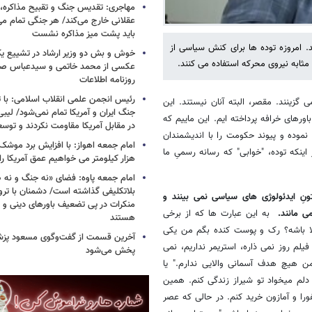
مهاجری: تقدیس جنگ و تقبیح مذاکره، ک
عقلانی خارج می‌کند/ هر جنگی تمام م
باید پشت میز مذاکره نشست
د. امروزه توده ها برای کنش سیاسی از
خوش و بش دو وزیر ارشاد در تشییع یک 
مثابه نیروی محرکه استفاده می کنند.
عکسی از محمد خاتمی و سیدعباس صال
روزنامه اطلاعات
رئیس انجمن علمی انقلاب اسلامی: با ت
زینند. مقصر، البته آنان نیستند. این
جنگ ایران و آمریکا تمام نمی‌شود/ لیب
ورهای خرافه پرداخته ایم. این ماییم که
در مقابل آمریکا مقاومت نکردند و توس
 نموده و پیوند حکومت را با اندیشمندان
ینکه توده، "خوابی" که رسانه رسمیِ ما
هزار کیلومتر می خواهیم عمق آمریکا ر
امام جمعه پاوه: فضای «نه جنگ و نه ص
بلاتکلیفی گذاشته است/ دشمنان با ترو
نِ ایدئولوژی های سیاسی نمی بینند و
منکرات در پی تضعیف باورهای دینی و 
ی مانند.
به این عبارت ها که از برخی
هستند
الا باشه؟ رک و پوست کنده بگم من یکی
آخرین قسمت از گفت‌وگوی مسعود پز
یلم روز نمی ذاره، استریمر نداریم، نمی
پخش می‌شود
 هیچ هدف آسمانی والایی ندارم." یا
دلم میخواد تو شیراز زندگی کنم. همین
را و آمازون خرید کنم. در حالی که عصر