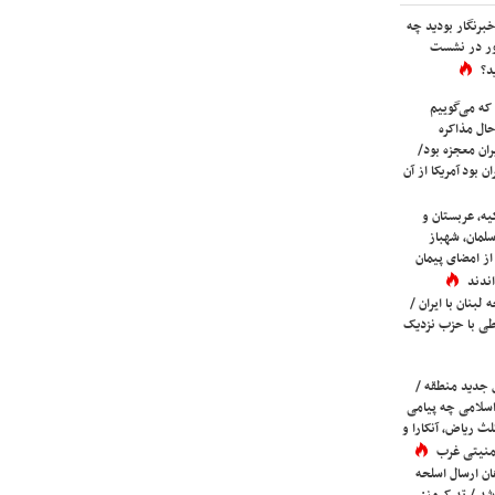
برنگار بودید چه
ور در نشست
د؟
که می‌گوییم
حال مذاکره
ران معجزه بود/
ن بود آمریکا از آن
یه، عربستان و
لمان، شهباز
ز امضای پیمان
ندند
لبنان با ایران /
ی با حزب نزدیک
 جدید منطقه /
اسلامی چه پیامی
لث ریاض، آنکارا و
 امنیتی غرب
ان ارسال اسلحه
شد / تد کروز: