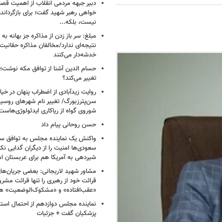
دبیر جبهه مردمی انقلاب از اهمیت ق
خواهی رهبر شهید گفت؛ برای بازگردان
نیست، بلکه...
مبلغ: سر باز زدن از مذاکره‌ جز بهانه ب
نتیجه‌ای ندارد/مخالفان مذاکره حقانیت ا
خدشه‌دار می‌کنند
حسام الدین آشنا از توافق مکه نوشت؛
تغییر می‌کند؟
روایت زیدآبادی از اضطراب پنهان در خیا
سن‌پترزبورگ/ تغییر نام شهرهای روسیه 
شوروی گواه از ریاکاری ایدئولوژی‌هاست
حسن روحانی پیام داد
واکنش یک نماینده مجلس به توافق سه
سعودی‌ها امنیت را از دیگران گدایی نکن
شیردهی به آمریکا هم برای عربستان ام
مشاور شهید لاریجانی: بعضی جریان‌ه
قرائت خود از رهبری را تنها قرائت مشرو
«عقب‌افتاده» و «مشکوک‌الوضعیت» ه
نماینده مجلس دوازدهم از احتمال است
پزشکیان گفت + جزئیات