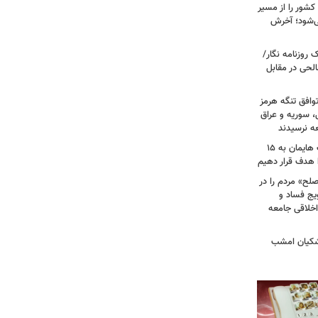
شور را از مسیر
ی‌شود؛ آخرش
روزنامه نگار/
حی در مقابل
وافق تنگه هرمز
ی، سوریه و عراق
عه نرسیدند
امام‌ جمعه اهواز: با افزایش برد موشک هایمان به ۱۵
ا هدف قرار دهیم
لح» مردم را در
یج فساد و
اخلاقی جامعه
شکیان امشب