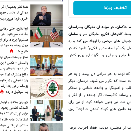
شما نظر بدهید/ اگر خ
تخفیف ویژه!
سوالی از رئیس جمه
خبری فردا می‌پرسیدی
 حاکمان، در میانه آن نخبگان وسرآمدان
ابوالفتح: حتی زمانی 
توسط کادرهای فکریِ نخبگان سر و سامان
مذاکره نمی‌کنیم، در 
هستیم/ برجام برای ای
و جنبش های مردمی را ایجاد می کند
و به
چون برجام به سود ایرا
وان یک "جامعه مدنی فکری" نامید که در
خارج شد
تا جانی و جایی و انگیزه ای برای کنش
نماز جماعت سران ترک
پاکستان + عکس / بن‌س
شریف و اردوغان پس ا
که توده به هر سرابی دل ببندد و به هر
دفاع مشترک نماز خوا
راز دشمنی وزیرخارجه 
ت است که تکرار می شود. مردمان، دیگر
یوسف رجی چه ارتباط
لب و اصولگرا و جامعه شناس و متفکر
به اسرائیل دارد؟
 برساند کافیست. اگر جامعه را از فکر و
 شما نیز چنین خواهد کرد. او نیز برای
«پیمان مکه» و آرایش
ائتلاف نظامی جدید 
ه دامن های کوتاه "تمدنِ طاغوت" روی
برای تهران دارد؟ / مث
اسلام‌آباد علیه خلاء
سناتور آمریکایی خواه
ست از مجلس، دولت، قضا، احزاب، عرف،
برای شورش در ایران 