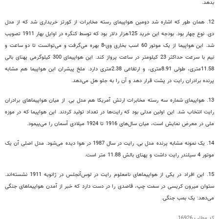
بدهد.
12. همان طور که اشاره شد دومین هواپیمای رسته مخابرات از کورتز خریداری شد که از مدل
دی. نوع چهار بود. بودجه این خرید 125هزار دلار بود که توسط کنگره در اوایل بهار 1911 تصویب
شد. این هواپیما از یک موتور 60 اسب بخاری وی-8 بهره می‌گرفت و می‌توانست تا دو ساعت و
نیم با سرعت حداکثر 23 کیلومتر در ساعت پرواز کند. این هواپیمای 300 کیلوگرمی پهنای بالی
11.58متری، طولی 8.91متری، و ارتفاعی 2.38متری دارد. ملخ پیشران این هواپیما هم مشابه
پرنده برادران رایت در پشت قرار دهد و آن را به جلو هل می‌دهد.
13. هواپیمای شماره سه رسته مخابرات ارتش آمریکا هم مدل بی. از میان هواپیماهای برادران
رایت انتخاب شد. این اولین مدلی بود که رایت‌ها در تعداد تولید کردند. این هواپیما که در موزه
ملی در معرض نمایش است، میان سال‌های 1916 تا 1924 میلادی آسمان‌ را می‌پیمود.
14. یک نمونه مشابه پرنده مدل بی. رایت در سال 1987 در هوا دیده می‌شود. مدل اصلی آن یک
موتور 4 سیلندر رایت داشت و پهنای بالش 11.88 متر است.
15. این افراد در یکی از هواپیماهای نامعلوم رایت در لوس‌آنجلس در ژانویه 1911 نشسته‌اند.
ستوان میرون کریسی در سمت چپ، قاصدی را در دست دارد که خبر از آمدن هواپیماهای جنگی
می‌دهد: یک بمب جنگی.
کد مطلب
16926