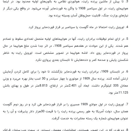
3. تا پیش از ماشین پرنده رایت، هوانوردی نظامی به بالون‌های اولیه محدود بود. در اینجا
هواپیمای رایت، در اول سپتامبر 1908 با واگن به فورت‌مایر آورده می‌شود. در واقع یکی دیگر از
نیاز‌های وزارت جنگ، قابلیت حمل‌ونقل آسان وسیله پرنده بود.
4. اورویل رایت احتمالا در ماه آگوست یا سپتامبر بر فراز فورت‌مایر پرواز کرد.
5. در ازای تمام توفیقات برادران رایت، آنها در هواپیماهای اولیه متحمل تعدادی سقوط و تصادم
هم شدند. یکی از این حوادث در هفدهم سپتامبر 1908، در اثر جدا شدن ملخ هواپیما در حال
پرواز در فورت‌مایر روی داد. لاشه هواپیما در تصویر مشخص است. اورویل رایت به خاطر
شکستن پایش و صدمه کمر و دنده‌هایش تا تابستان بعدی پروازی نکرد.
6. در تابستان 1909، برادران رایت به فورت‌مایر بازگشتند تا خود را برای کامل کردن آزمایش
ارتش آماده کنند. پرنده سال 1909 از موتوری با چهار سیلندر و 30 اسب بخار بهره می‌برد و وزنی
معادل 335 کیلوگرم داشت. ابعاد آن 2.401متر در ارتفاع، 8.813متر در طول و پهنای بالش
11.125متر بود.
7. اورویل رایت در اول جولای 1909 مسیری را بر فراز فورت‌مایر طی کرد و در روز دوم آگوست
همان سال، دولت آمریکا به طور رسمی پرنده رایت را با قیمت 30هزار دلار پذیرفت و آن را به
عنوان هواپیمای شماره یک رسته مخابرات به خدمت گرفت.
8. دو نفری که در این تصویر هستنند، تماشاچیان معمولی نیستند. در سمت چپ ستوان فرانک