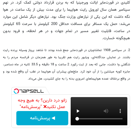
کلیدی در قورت‌مایر ایالت ویرجینیا که به بردن قرارداد دولتی کمک کرد. در نهم
سپتامبر همان سال اورویل رایت هواپیما را برای مدت بیش از یک ساعت در هوا
نگه داشت که این یکی از نیاز‌های وزارت جنگ بود. نیازهای دیگر شامل این موارد
می‌شد: حمل یک مسافر برای مسافت حداقل 200 کیلومتر با سرعت 65 کیلومتر
در ساعت، قابلیت تغییر مسیر در تمام جهات و در هر لحظه، و فرود بدون
هیچگونه خسارت.
2. در سپتامبر 1908 تماشاچیان در فورت‌مایر جمع شده بودند تا شاهد پرواز وسیله پرنده رایت
باشند. در نمایش‌ جداگانه‌ای، ویلبور رایت هم تقریبا به طور همزمان در فرانسه مردم را به
شگفتی وا داشت، جایی که بعد از ثبت رکورد 2 ساعت و 18 دقیقه و 33.5 ثانیه در ماه دسامبر،
جایزه کوپه میشلین را از آن خود کرد. ملخ‌های پیشران آن هواپیما در عقب آن واقع شده بود و
در واقع برخلاف عمده هواپیماهای امروزی بدنه را به جای کشیدن، هل می‌داد.
زانو درد دارین؟ به هیچ وجه
عمل نکنید❌ "پرسش‌نامه"
◀ پرسش‌نامه