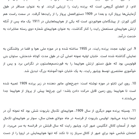
لام، از اعضای گروهی است که پرنده رایت را ارزیابی کردند. او به عنوان مسافر در طول
آزمایش‌ها پرواز کرد و بعدا در 1909 دستورالعمل پرواز را از رایت‌ها گرفت. در سمت راست هم
گلن کورتز، از پیشگامان هوانوردی است که یکی از هواپیماهایش در 1911 یک ماه پس از آنکه
ارتش هواپیمای مستعمل رایت را کنار گذاشت، به عنوان هواپیمای شماره دوی رسته مخابرات به
خدمت درآمد.
9. این تولید مجدد پرنده رایت، در 1955 ساخته شده و در موزه ملی هوا و فضا در واشنگتن‌ به
نمایش گذاشته شده است. خلبان اولیه نمونه اصلی آن در طول مدت کوتاه خدمتش، ستوان بنی
فولویس بود که طبق دستور ارتش هواپیما را به فورت‌سم‌هاستون در تگزاس برد و پس از
خوآموزی مختصری توسط ویلبور رایت، به یک خلبان خود-آموخته بزرگ تبدیل شد.
10. روی این تابلو در موزه نوشته است: «چرخ‌های مانور دهنده در زیر پرنده 1909 تعبیه شده
است تا هواپیما روی زمین قابل حرکت دادن باشد؛ این چرخ‌ها پیش از پرواز از هواپیما جدا
می‌شدند.»
11. وسیله پرنده مهم دیگری از سال 1909، هواپیمای تک‌بال بلریوت شش بود که نمونه آن در
اینجا دیده می‌شود. لوئیس بلریوت از فرنسه در ماه جولای همان سال، سوار بر هواپیمای تک‌بال
خود از آسمان کانال انگلیس عبور کرد. ویلبور رایت که سال قبلش در فرانسه به سر می‌برد، از
امتحان شانس خود برای عبور از کانال سرباز زد تا نکند که تنها هواپیمایش در اروپا را از دست