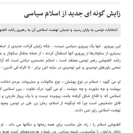
زایش گونه ای جدید از اسلام سیاسی
انتخابات تونس به پایان رسید و جنبش نهضت اسلامی آن به رهبری راشد الغن
این پیروزی تنها یک پیروزی سیاسی نیست . بلکه زایش قرائت جدیدی از اسل
بسیاری از سکولارها از پیروزی آنها استقبال کردند ، از جمله متفکر سکولار و 
راشد الغنوشی رهبر تونس معتقد است ، اسلام نخستین دیانتی است که آزاد
تمامی باورهای توحیدی و غیر توحیدی در سایه اش برابر - لا اکراه فی الدین - آ
او می گوید ؛ اسلام در نوع پوشش ، نوع ماکولات و مشروبات مردم دخالت ند
بپوشند و چه بخورند و چه بنوشند . او می گوید درک تفاوت ، بین اسلامی که
اسلامی که با اقناع شکل گرفته باشد، پیچیده نیست و با یک پرواز خارجی و تغ
قابل تشخیص است چرا که اینگونه از اسلام، زمان بن علی در تونس وجود د
نهضت اسلامی رای نمی دادند.
الغنوشی اسلام را ، راه حل مناسب برای همه زمانها و مکانها می داند . او 
داخل پارلمان را مناسبترین شیوه سیاسی می شمارد هرچندمعتقد است هیچ شک