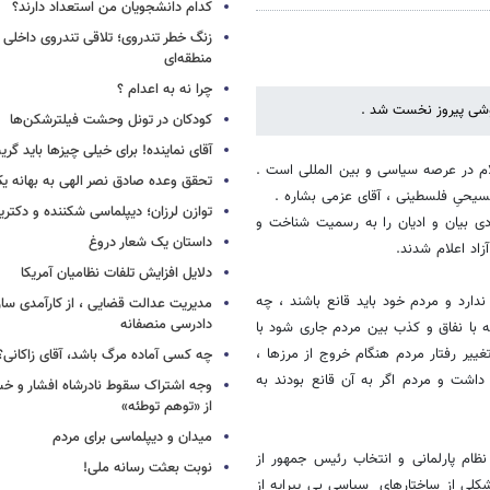
کدام دانشجویان من استعداد دارند؟
زنگ خطر تندروی؛ تلاقی تندروی داخلی 
منطقه‌ای
چرا نه به اعدام ؟
وشی پیروز نخست شد .
کودکان در تونل وحشت فیلترشکن‌ها
آقای نماینده! برای خیلی چیزها باید گر
ام در عرصه سیاسی و بین المللی است .
تحقق وعده صادق نصر الهی به بهانه ی
مسیحیِ فلسطینی ، آقای عزمی بشاره .
توازن لرزان؛ دیپلماسی شکننده و دکترین
ی بیان و ادیان را به رسمیت شناخت و
داستان یک شعار دروغ
زاد اعلام شدند.
دلایل افزایش تلفات نظامیان آمریکا
ارد و مردم خود باید قانع باشند ، چه
مدیریت عدالت قضایی ، از کارآمدی ساز
دادرسی منصفانه
 با نفاق و کذب بین مردم جاری شود با
ییر رفتار مردم هنگام خروج از مرزها ،
چه کسی آماده مرگ باشد، آقای زاکانی؟
اشت و مردم اگر به آن قانع بودند به
وجه اشتراک سقوط نادرشاه افشار و خسرو
از «توهم توطئه»
میدان و دیپلماسی برای مردم
نظام پارلمانی و انتخاب رئیس جمهور از
نوبت بعثت رسانه ملی!
لی از ساختارهای سیاسی بی پیرایه از