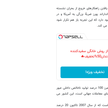
ر یافتن راهکارهای خروج از بحران نشسته
راند پورز ضربۀ بزرگی به آمریکا و در
 دارد که این تجربه باز هم تکرار شود
 از روش خانگی سفیدکننده
دان50%تخفیف🔥
تخفیف ویژه!
طبق اعلام صندوق بین المللی پول، در سال 2011 بدهی خالص این کشور از مرز 100 درصد تولید ناخالص داخلی عبور
مبنای معاملات جهانی است، این کشور می
در حال حاضر مهمترین چالش های اقتصادی آمریکا بیکاری و بحران مسکن است که از سال 2007 تاکنون 20 درصد