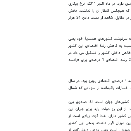
افزایش یافته است. در خصوص آمار بیکاری نیز اقدامات اصلاحی روند بسیار کندی دارد. در ماه اکتبر 2011، نرخ بیکاری
یش داشت و با صعود به 9% به رقمی رسید که هیچکس انتظار آن را نداشت. بخش
خصوصی در طول این مدت 104 هزار شغل ایجاد کرد اما بخش عمومی کشور در مقابل، شاهد از دست دادن 24 هزار
 به سرنوشت کشورهای همسایۀ خود یعنی
 نسبت به کاهش رتبۀ اقتصادی این کشور
ی کشور که در سال 2005 رقم 66،7% از تولید ناخالص داخلی کشور را تشکیل می داد در
سال 2011 به 86،8% تولید ناخالص داخلی رسید. از این رو برای سال 2012 رشد اقتصادی 1 درصدی برای فرانسه
اقتصاد ژاپن همچنان درگیر تبعات سونامی است. ژاپن که در سال 2010 با رشد 4 درصدی اقتصادی روبرو بود، در سال
دی شد. خسارات باقیمانده از سونامی که شمال
لی از بدهکارترین کشورهای جهان است. لذا صندوق بین
رده است. از این رو دولت باید برای جبران این
ن کشور دارای نقاط قوت زیادی است از
ا نشان دادن رقم 5،1% در سال 2010 در پایین ترین میزان قرار داشت. بدهی این کشور
% از بدهی ژاپن متعلق به خودش است یعنی بدهی داخلی(اعم از