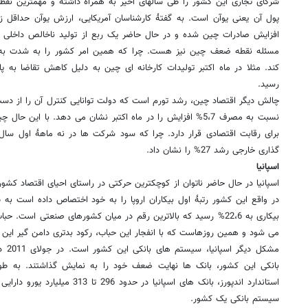
شرکای تجاری این کشور را طی سالهای اخیر به همراه داشته و مهمترین نق
افزایش صادرات چین شده و در حال حاضر یک ربع از تولید ناخالص داخلی ا
مسئله نقطه ضعف چین نیز هست. چرا که همین امر کشور را به شدت به
کند. مثلا در ماه اکتبر تولیدات کارخانه ای چین به دلیل کاهش تقاضا به 
رسید.
چالش دیگر اقتصاد چین، رشد تورم است که دولت توانایی کنترل آن را از 
نسبت به مصرف 5،7% افزایش را در ماه اکتبر نشان می دهد. با این
گذاری خارجی رشد 27% را نشان داد.
اسپانیا
اسپانیا در حال حاضر ناتوان از کوچکترین حرکتی در راستای احیای اقتصاد کشور 
در واقع این کشور رتبۀ اول بیکاران اروپا را به خود اختصاص داده است به 
بیکاری به 22،6% رسید که بالاترین رقم در میان کشورهای صنعتی است.
می شود و همین روزهاست که با انفجار این حباب، رکود بدتری دامن گیر این
مشکل 
بانکی این کشور، بانک ها نهایت ضعف خود را به نمایش گذاشتند. به ط
استاندارد اندپورز، بانک های اسپانیا د
سیستم بانکی یک کشور.