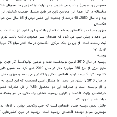
خصوصی و عمومی) و نه بدهی خارجی و در نهایت اینکه ژاپنی ها همچنان خلا
متأسفانه در کنار همۀ این محاسن ژاپن نیز طبق هشدار جمعیت شناسان این 
بود و تا سال 2050، 40 درصد از جمعیت این کشور بیش از 65 سال سن خواهند داشت.
انگلستان
ثبت رسانده است
تزریق کرد.
روسیه
روسیه در سال 2010 اولین تولیدکننده نفت و دومین تولیدکنندۀ گاز ج
منبع انرژی از مرز 255 میلیارد دلار در سال
در سال 2010 را نشان می دهد. اما مشکل اصلی اینجاست که این کشو
و گاز وابسته است و صادرات این دو مح
دولت خسارت وارد کند.
چالش بعدی روسیه فساد اقتصادی است که حتی ولادیمیر پوتین با اذعان بدا
مهمترین موانع توسعه اقتصادی روسیه است. روسیه در میان کشورهایی ک