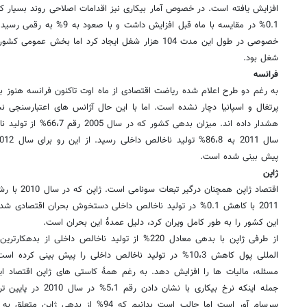
0.1% در مقایسه با ماه قبل افزا
شغل بود.
فرانسه
به رغم دو طرح اعلام شده ریاضت اقتصادی از ماه اوت تاکنون فرانسه هنوز
پرتغال و اسپانیا دچار نشده است. اما با این حال آژانس های اعتبارسنجی
هشدار داده اند. میزان بده
پیش بینی شده است.
ژاپن
2011 با کاهش 0.1% در تولید ناخالص داخلی دستخوش بحران اقتصا
این کشور را به طور کامل ویران کرد، دلیل عمدۀ این بحران است.
از طرفی ژاپن با بدهی معادل 220% از تولید ناخالص داخ
المللی پول کاهش 10،3% در تولید ناخالص داخلی را پیش بینی ک
مسئله، مالیات ها را افزایش دهد. به رغم همۀ کاستی های ژاپن اقتصاد ای
جمله اینکه نرخ بیکاری ب
سرسام آور است اما جالب است بدانیم که 94