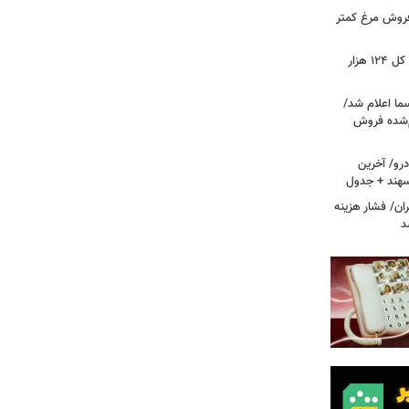
 فروش مرغ کمتر
فتح کانال ۵.۵ میلیونی بورس/شاخص کل ۱۲۴ هزار
ما اعلام شد/
ام‌شده فروش
رو/ آخرین
 سهند + جدول
ا در تهران/ فشار هزینه
د