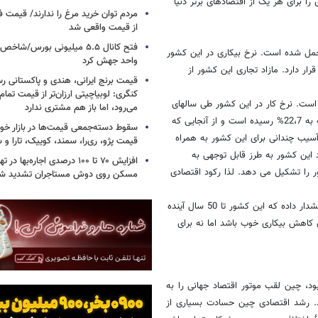
ا برای هر یک از اقتصادهای برتر دنیا
مردم توان خرید مرغ را ندارند/ قیمت
از قیمت واقعی شد
متحمل شده است. نرخ بیکاری در این کشور
واحد جهش کرد
قرار دارد. مازاد تجاری این کشور از
قیمت برنج ایرانی، هندی و پاکستانی رس
کنگری: لوبیاچیتی ارزان‌تر از قیمت تم
 است. نرخ کار در این کشور طی سالهای
می‌رود، اما باز هم مشتری ندارد
2000 تا 2010 از رقم 5،8% تجاوز نکرده، در حالی است که این رقم در فرانسه به 22،7% رسیده است و از آنجایی که
سقوط دسته‌جمعی قیمت‌ها در بازار خود
و آسیب چندانی برای این کشور به همراه
قیمت پژو، ری‌را، سمند، کوییک، تارا و
 این کشور به طرز قابل توجهی به
افزایش ۷۰ تا ۱۰۰ درصدی اجاره‌به
ی 36 درصد تولید ناخالص کشور را تشکیل می دهد. لذا رکود اقتصادی
مسکن روی دوش مستاجران تشدید ش
از همه مهمتر آنکه آلمان با رشد منفی جمعیت روبروست. دفتر فدرال آلمان هشدار داده که این کشور تا 50 سال آینده
رای کاهش بیکاری خوب باشد اما نه برای
لی که برای سال 2011 پیش بینی شده بود، چین لقب موتور اقتصاد جهانی را به
. رشد اقتصادی چین حسادت بسیاری از