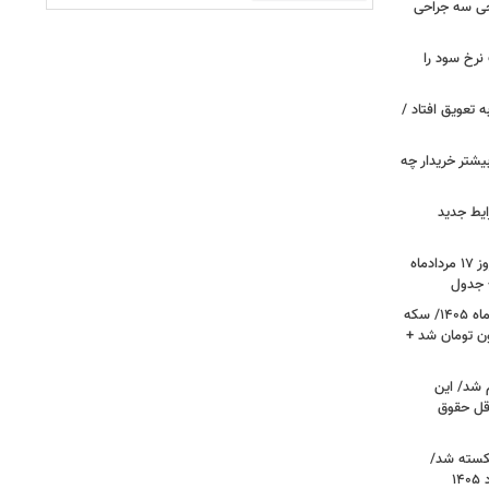
 خروجی سه جراحی
نرخ سود را
ین خانوارها به تعویق افتاد /
بیشتر خریدار چه
ایط جدید
قیمت جدید دلار، یورو و سایر ارزها امروز ۱۷ مردادماه
قیمت جدید طلا و سکه امروز ۱۷ مردادماه ۱۴۰۵/ سکه
رز عبور کرد؛ طلا ۱۹ میلیون تومان شد +
 شد/ این
قل حقوق
کسته شد/