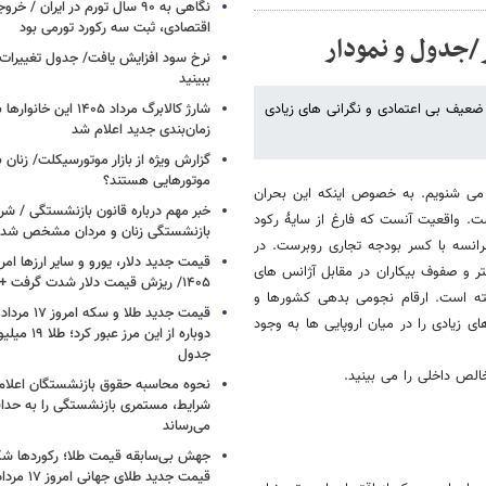
نگاهی به ۹۰ سال تورم در ایران /
اقتصادی، ثبت سه رکورد تورمی بود
ز/جدول و نمودار
نرخ سود افزایش یافت/ جدول تغییرات 
ببینید
عیف بی اعتمادی و نگرانی های زیادی
شارژ کالابرگ مرداد ۱۴۰۵ ا
زمان‌بندی جدید اعلام شد
گزارش ویژه از بازار موتورسیکلت/ زنان 
موتورهایی هستند؟
 می شنویم. به خصوص اینکه این بحران
خبر مهم درباره قانون بازنشستگی / شر
است. واقعیت آنست که فارغ از سایۀ رکود
بازنشستگی زنان و مردان مشخص شد
انسه با کسر بودجه تجاری روبرست. در
تر و صفوف بیکاران در مقابل آژانس های
۱۴۰۵/ ریزش قیمت دلار شدت گرفت + جدول
ته است. ارقام نجومی بدهی کشورها و
زیادی را در میان اروپایی ها به وجود
دوباره از این م
جدول
لص داخلی را می بینید.
نحوه محاسبه حقوق بازنشستگان اعلام
شرایط، مستمری بازنشستگی را به حدا
می‌رساند
جهش بی‌سابقه قیمت طلا؛ رکوردها ش
قیمت جدید طلای جهانی امروز ۱۷ مرداد ۱۴۰۵