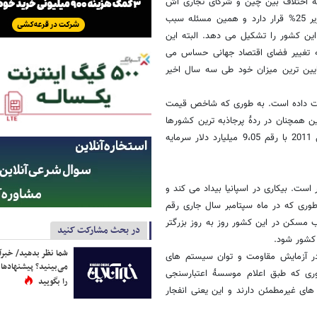
طۀ اختلاف بین چین و شرکای تجاری اش
پول آن یعنی یوآن است. به گفتۀ کارشناسان آمریکایی، ارزش یوآن حداقل زیر 25% قرار دارد و همین مسئله سبب
ین کشور را تشکیل می دهد. البته این
 تغییر فضای اقتصاد جهانی حساس می
پایین ترین میزان خود طی سه سال اخیر
دست داده است. به طوری که شاخص قیمت
 حال چین همچنان در ردۀ پرجاذبه ترین کشورها
برای رقابت اقتصادی قرار دارد. چرا که سود شرکت ها در نه ماهۀ اول سال 2011 با رقم 9،05 میلیارد دلار سرمایه
است. بیکاری در اسپانیا بیداد می کند و
طوری که در ماه سپتامبر سال جاری رقم
 حباب مسکن در این کشور روز به روز بزرگتر
در بحث مشارکت کنید
 کشور شود.
شما نظر بدهید/ خبرآن
دیگر اسپانیا، سیستم های بانکی این کشور است. در جولای 2011 در آزمایش مقاومت و توان سیستم های
می‌بینید؟ پیشنهادها 
وری که طبق اعلام موسسۀ اعتبارسنجی
را بگویید
ر حدود 296 تا 313 میلیارد یورو دارایی های غیرمطمئن دارند و این یعنی انفجار