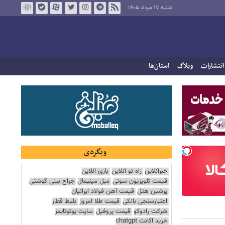
شنبه ۱۷ مرداد ۱۴۰۵
انتشارات
وبلاگ
استان‌ها
وبگردی
خبرآنلاین
راه نو آنلاین
بازی آنلاین
قیمت تلویزیون سونی
مبل مینیمال
جراح بینی گوشتی
پرشین هتل
قیمت آهن فولاد ایرانیان
اعتبارسنجی بانکی
قیمت طلا امروز
بلیط قطار
شرکت رادوکو
قیمت پروفیل
سایت یوتوتایمز
خرید اکانت chatgpt