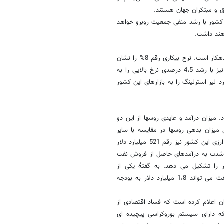
ق و مبتکران جهان هستند.
کشور با رشد منفی جمعیت روبرو خواهد
میزان مصرف در انگلستان به شدت کاهش یافته و این کشور نیز به شدت بدهکار است. نرخ بیکاری رقم 8% را نشان
می دهد و پیش بینی می شود که همچنان سیر صعودی داشته باشد. تورم نیز با رشد 4،5 درصدی نرخ بالایی را به
. از این رو بانک مرکزی انگلستان در ماه اکتبر مبلغ 75 میلیارد لیر استرلینگ را به بازارهای این کشور
هان بود. میزان درآمد و عایدی روسها از این دو
 2010 عبور کرد. به همین دلیل میزان بدهی روسها در مقایسه با سایر
کشورها تنها 9 درصد تولید ناخالص داخلی را تشکیل می دهد و میزان ذخایر ارزی این کشور نیز رقم 521 میلیارد دلار
ر به شدت به درآمدهای حاصل از فروش نفت
صول 86% از کل صادرات کشور را تشکیل می دهد. به گفتۀ یکی از
کارشناسان وزارت اقتصاد و دارایی روسیه، کاهش یک دلاری در هر بشکه نفت می تواند 1،8 میلیارد دلار به بودجه
ن اعلام کرده است که فساد اقتصادی از
ه دارای سیستم بوروکراسی پیچیده ای