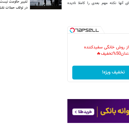
تغییر حکومت نیست/ 
آنها نکته مهم بعدی را کاملا نادیده
در توقف حملات نقش
 از روش خانگی سفیدکننده
دان50%تخفیف🔥
تخفیف ویژه!