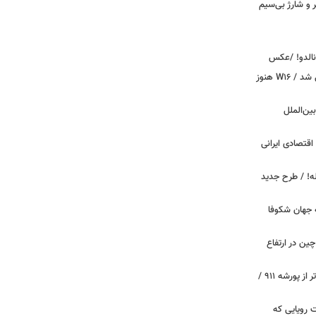
پیکر و شارژ بی‌سیم
ونالدو! /عکس
بوگاتی سفارشی با نام «دِستِریِر» معرفی شد / W۱۶ هنوز
اینترنت بین‌الملل
اقتصادی ایرانی
دید برای خودروهای ۲۰ ساله! / طرح جدید
 جهان شکوفا
ین در ارتفاع
پیچ‌های ۳۱ میلیارد تومانی پاگانی، گران‌تر از پورشه ۹۱۱ /
 سه قابلیت رویایی که