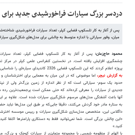
دردسر بزرگ سیارات فراخورشیدی جدید برای ف
پس از آغاز به کار تلسکوپ فضایی کپلر، تعداد سیارات فراخورشیدی شناخته‌ش
میان، وفور سیاراتی با اندازه متوسط به چالشی برای مدل‌های شکل‌گیری سیار
محمود حاج‌زمان:
پس از آغاز به کار تلسکوپ فضایی کپلر، تعداد سیارات
چشمگیری افزایش یافته است. در نخستین کنفرانس علمی کپلر در مرکز تحقیق
پروژه اعلام کردند که این تلسکوپ فضایی 2326 کاندیدای سیاره‌ای را شناسایی کرده است.
به گزارش نیچر،
اما موضوعی که در این میان به معمایی برای اخترشناسان و نظ
حدود یک سوم- سیاراتی است که از نظر اندازه از زمین بزرگ‌تر ولی از نپتو
جدیدی از سیارات را معرفی کرده‌اند که حتی ممکن است پرجمعیت‌ترین رده سیا
آنها باعث آشفتگی مدل‌های مرسوم شکل‌گیری سیارات شده است. علاوه بر این
به ستاره مادر خود گردش می‌کنند، دقیقا جایی‌که بر طبق این مدل‌ها نباید حض
داگلاس لین، متخصص مدل‌سازی شکل‌گیری سیارات و رییس موسسه اخترشناسی
«این چالش بزرگی است. شما نمی‌توانید فقط به دستکاری پارامترها اکتفا کنید، 
کنید.»
با الهام از منظومه شمسی با مجموعه متمایزی از سیارات کوچک و بزرگ، مدل