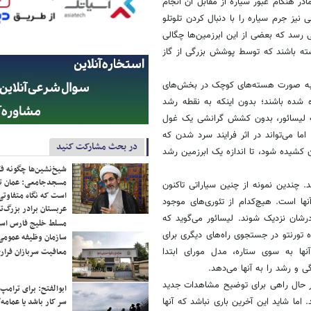
ر هنگام عبور سیاره از مقابل آن انجام
یز جرم سیاره را با دنبال کردن تلوتلو
 رسد که بعضی از این ابرزمین‌ها چگالی
ه باشند که توسط پوشش بزرگی از گاز
ت به صورت هسته‌های کوچک در بخش‌های
شده باشند؛ بدون اینکه به نقطه رشد
ته لیسائور، بدون کشش گرانشی یک غول
ما می‌تواند در اثر فرایند سرد شدن که
در بحث مشارکت کنید
 کشیده شود، تا اندازه یک ابرزمین رشد
شیخ‌نشین‌ها چگونه فک
مسجدجامعی: عمان تن
د. چندین نمونه از چنین سیاراتی تاکنون
است که نگاه متفاوتی 
ها است. هیچ‌کدام از تئوری‌های موجود
عربستان برادر بزرگ‌
درشان نزدیک شوند. لیسائور می‌گوید که
مسلط خلیج فارس ا
تورنتو در جستجوی راه‌های دیگری برای
سازمان وظیفه عمومی 
ها به سوی ستاره، مدل مورای ابتدا
معافیت سربازان فراری
 و رشد را به آنها می‌دهد.
 هر حال راهی برای توضیح مشاهدات جدید
ابوالفتح: برای ترامپ
. اما شاید این آخرین باری نباشد که آنها
سر کار باشد یا عمامه/