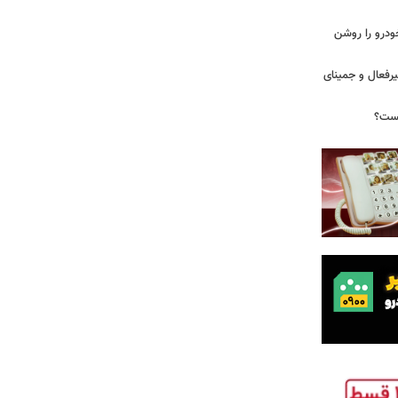
ودرو را روشن
یرفعال و جمینای
یست؟