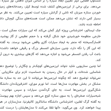
تلسکوپ فضایی کپلر تعیین ابعاد سیاره را بر اساس میزان کاهش نور سیاره ماد
می‌دهد. برای برخی از ابرزمین‌های کشف شده توسط کپلر، رصدخانه‌های زمینی ن
خوردن ستاره میزبان که ناشی از گرانش سیاره است تعیین می‌کنند. به نظر می
بسیار کمی دارند که نشان می‌دهد ممکن است هسته‌های سنگی کوچکی داشت
احاطه شده باشد.
جک لیسائور، اخترشناس پروژه کپلر گمان می‌کند که این سیارات ممکن اس
خارجی منظومه خورشیدی خود شکل گرفته و با حجم عظیمی از گاز پوشیده 
افسارگسیخته که منجر به ایجاد سیارات گازی واقعی می‌شود برسند. به گف
که این گاز را نگه دارد، چنین سیاره‌ای اتمسفر بزرگ و رقیقی خواهد داشت؛ ا
باعث آب رفتن اتمسفر می‌شود و اجازه می‌دهد که گازهای بیشتری به درون آن
کند.
اما چنین سناریویی شاید نتواند ابرزمین‌های کوچک‌تر و چگال‌تر را توضیح ده
شناسایی شده‌اند، و کپلر در حال رسیدن به حساسیت لازم برای مکان‌یابی آن
نمی‌تواند توضیح دهد که چگونه ابرزمین‌ها می‌توانند تا این حد به ستاره ما
مشکل در بخش مهاجرت مدل‌ها است. اما نورم مورای، اخترفیزیک‌دان دانشگاه 
شکل‌گیری ابرزمین‌ها است. به جای گردآمدن سیارات و سپس مهاجرت آن
شبه‌سیارات صخره‌ای را به سوی ستاره کوچ می‌دهد و سپس اجازه بهم پیوستگی
به گفته گرگ لفلین، اخترشناس دانشگاه سانتاکروز کالیفرنیا، مدل‌سازان در
پیدا خواهند کرد. وی می‌گوید: «آنها تقلا می‌کنند تا مدل‌هایشان را درست کنند