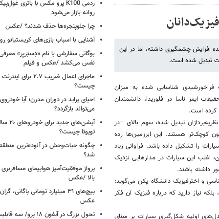
ردمی K100 پرو مکس با باتری غول‌
روانه بازار می‌شود
یزیک‌دانان
چرا جلوپنجره‌ها حذف شدند؟ /عکس
آشنایی با اسباب‌ بازی‌های کریستیانو ر
ده افزایش چشمگیری داشته، اما در این
ات تبدیل شده است.
نفس می‌کشد /عکس و فیلم
ماجرای اعمال ضریب ۲.۷ برای 
چیست؟
 فراخورشیدی شناسایی شده به میزان
ات ایمز ناسا در فلوریدا، دانشمندان
احیای پراید در دوران مدرن؛ آیا خودروی 
می‌تواند بازگردد؟
ریه‌پردازان تبدیل شده، سهم بالای –در
آپشن‌های ج
تویوتا چیست؟
ن کوچک‌تر هستند. این ابرزمین‌ها رده
چگونه حیات‌وحش در آلوده‌ترین منطقه
رات را تشکیل داده باشد. فراوانی زیاد
شد؟
، اغلب این سیارات در مدارهایی نزدیک
پرواز موفقیت‌آمیز هواپیمای مسافربری چ
ور داشته باشند.
بالا /عکس
 و اخترفیزیک دانشگاه پکن می‌گوید:
بلکه نیاز دارید که درباره فیزیک آن فکر
عکس
تحول بزرگ در آیفون ۱۸ پرو/
‌های اولیه شکل‌گیری سیارات بر مبنای