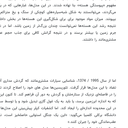
مفهوم «پیوستگی هسته» بنا نهاده شدند. در این مدل‌ها، غبارهایی که در 
می‌گردند، می‌توانستند به شکل شبه‌سیاره‌های کوچکی از سنگ و یخ متراکم 
بپیونند. میزان مواد موجود برای برای شکل‌گیری این هسته‌ها در بخش داخل
نتیجه رشد این هسته‌ها نمی‌توانست چندان بزرگ‌تر از زمین باشد. اما در نواح
جرم زمین یا بیشتر برسند و در نتیجه گرانش کافی برای جذب حجم عظ
مشتری‌مانند را داشتند.
اما از سال 1995 / 1374، شناسایی سیارات مشتری‌مانند که گردش
تضاد با این مدل‌ها قرار گرفت. تئوریسین‌ها مدل های خود را اصلاح کردند ت
را در فاصله‌ای نزدیک از ستاره‌شان و گردش به دور آن فراهم کند. تا کنون ای
که به اندازه ابرزمین برسد، یا باید به یک غول گازی تبدیل شود و یا توسط ستا
در این محدوده اندازه‌ای را ایجاد کند. اما کشفیات کپلر پیش‌بینی این مدل‌ها
دانشگاه برکلی کلمبیا می‌گوید: «این یک جنگل استوایی حاصلخیز است، نه 
عقب‌ماندگی خود را جبران کنند.»