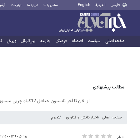
فارسی
العربية
English
تماس با ما
درباره ما
تبلیغات
آرشی
صفحه اصلی
سیاست
اقتصاد
فرهنگ
جامعه
بین‌الملل
ورزش
تا
مطالب پیشنهادی
از الان تا آخر تابستون حداقل 12کیلو چربی میسوزونی🧨
صفحه اصلی
اخبار دانش و فناوری
نجوم
۲۵ آذر ۱۳۹۰ - ۱۲:۵۰
۰ نفر