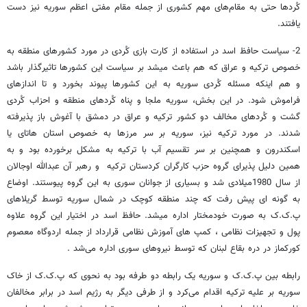
کُردها حتی به مقام‌های مهم کشوری از جمله مقام مفتی اعظم سوریه نیز دست
یافتند.
2- سیاست حافظ اسد در استفاده از کارت بازی کُردی در مورد کشورهای منطقه به
خصوص ترکیه و عراق که هم باعث می­شد بر سیاست این کشورها تاثیرگذار باشد
و هم اینکه مسئله کُردی سوریه به این کشورها پیوند بخورد و تا اندازه­ای
فراموش شود. در این بخش، سوریه ملجا و پناه کُردهای منطقه و احزاب کُردی
گشت و کُردهای مخالف دو کشور ترکیه و عراق در دمشق با آغوش باز پذیرفته
شدند. در مورد ترکیه نیز، سوریه بر سر مرزها به خصوص استان­ هاتای یا
اسکندرون و همچنین بر سر تقسیم آب با ترکیه به مشکل برخورده بود و به
همین دلیل پذیرای گروه حزب کارگران کردستان ترکیه و رهبر آن عبدالله اوجالان
از سال 1980میلادی شد و بسیاری از جوانان سوری به این گروه پیوستند. اوضاع
به گونه ­ای پیش رفت که چند منطقه کوچک در شمال سوریه توسط گریلاهای
پ.ک.ک به صورت خودمختار اداره می­شد. حافظ اسد در اختیار این گروه علاوه
پول و تجهیزات نظامی ، کمپ های آموزش نظامی قرارداد از جمله اردوگاه معصوم
کورکماز در دره بقاع لبنان که توسط نیروهای سوری اداره می‌شد .
رابطه بین پ.ک.ک و سوریه یک رابطه دو طرفه بود به نحوی که پ.ک.ک از خاک
سوریه بر علیه ترکیه اقدام می‌کرد و از طرفی دیگر به رژیم اسد در برابر مخالفان