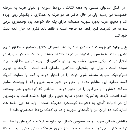
در خلال سالهای منتهی به دهه 2020 ، روابط سوریه و دنیای عرب به مرحله
خصومت نیز رسید ولی در حال حاضر هر دو طرف به همکاری با یکدیگر روی آورده
اند و دنیای عرب بدون سوریه همیشه دارای یک خلا خواهد بود وجمهوری عربی
سوریه نیز نیازمند این رابطه دو طرفه است و فقط باید فکری به حال ایده بعث
خود کند !
چ _ چاره کار چیست ؟
خاندان اسد به نظر همچنان کنترل دمشق و مناطق علوی
نشین مانند طوطوس و لاذیقه بر عهده داشته باشند و دست بالا در سوریه در
اختیار دولت مرکزی سوریه باشد، روسیه نیز تاکنون از سوریه در این مناطق حمایت
نموده است ، ایران نیز پشتیبان حداکثری خاندان اسد است ، کُردها یا نیروی
دموکراتیک سوریه منطقه شرق فرات را در اختیار دارند و فعلا با حمایت آمریکا
قصد تخلیه این مناطق ندارد و حتی دو شهر مهم عربی رقه ( پایتخت سابق
خلافت داعش ) و دیرالزور را در اختیار دارند ، مناطقی که کردنشین هم نیستند.
البته اعتماد کُردها به آمریکا معمولا نتایج خوبی برای آنها نداشته است و مهمترین
آن در ادبیات کُردی به «خیانت کیسنجر» معروف است ، باید به این نکته هم
اشاره کرد که ایران نیز با کُردهای سوریه و کلا پ.ک.ک روابط مختصری دارد !
مناطقی شمالی سوریه و به خصوص شمال غرب توسط ترکیه و نیروهای وابسته به
ترکیه کنترل می‌شود و حلب و حما نیز دارای فرهنگ سنتی سنی عربی و کلا