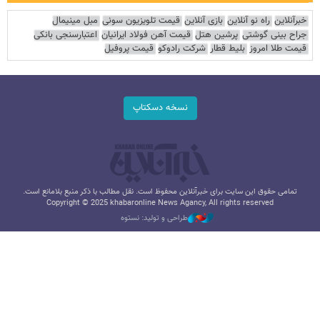
خبرآنلاین
راه نو آنلاین
بازی آنلاین
قیمت تلویزیون سونی
مبل مینیمال
جراح بینی گوشتی
پرشین هتل
قیمت آهن فولاد ایرانیان
اعتبارسنجی بانکی
قیمت طلا امروز
بلیط قطار
شرکت رادوکو
قیمت پروفیل
نسخه دسکتاپ
تمامی حقوق این سایت برای خبرآنلاین محفوظ است. نقل مطالب با ذکر منبع بلامانع است.
Copyright © 2025 khabaronline News Agancy, All rights reserved
طراحی و تولید: نستوه