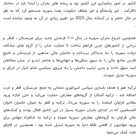
کشور در امور زمام‌داری این کشور بود و ریشه های بحران را ابتدا باید در ساختار
ناکارآمد ، غیر پاسخگو و غیر شفاف حکومت بعث سوریه جستجو کرد که به نظر
در حال حاضر و در آستانه سال 2025 نیز تغییر زیادی در آن به وجود نیامده است
.
همچنین شروع بحران سوریه در سال ٢٠١١ فرصـتی جدید بـرای عـربسـتان ، قـطـر و
بـرخـی از کشورهای عربی فراهم ساخت تا حمایت شـان را از گروه هـای مخـالف
دولت سوریه را بـه حــداکثر بـرسـانند و حامیان مالی مذهبی از عربستان و خلیج
فارس منابع مالی را به سوی سلفی‌ها و جهادی‌ها و عناصر تندرو در میان مخالفان
اسد سوق دادند و بدین ترتیب داعـش را بـه‌ نیـروی سیاسـی تمام عـیار در عـراق و
سوریه تبدیل نمودند.
ترکیه هم با هدف باسازی سیاسی امپراتوری عثمانی به جمع عربستان، قطر و غرب
اضافه شد ، ترکیه آشکارا از گروه‌های معارض حمایت می‌کرد و حتی اجازه ورود
مقادیر فراوان اسلحه را به سوریه می‌داد. ترکیه و قطر به عنوان حامیان اخوان
المسلمین که در ابتدای بحران سوریه بسیار در این کشور فعال بودند و کمک‌های
مالی فراوان به گروه‌های معارض سوریه نموده و ترکیه به شاهراه جهادی برای
ورود جهادیون از اقصی نقاط دنیا به سوریه تبدیل شده بود ، همچنین در قاچاق
نفت کمک می‌نمود .