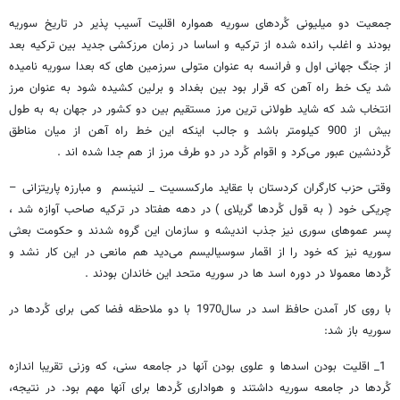
جمعیت دو میلیونی کُردهای سوریه همواره اقلیت آسیب پذیر در تاریخ سوریه
بودند و اغلب رانده شده از ترکیه و اساسا در زمان مرزکشی جدید بین ترکیه بعد
از جنگ جهانی اول و فرانسه به عنوان متولی سرزمین های که بعدا سوریه نامیده
شد یک خط راه آهن که قرار بود بین بغداد و برلین کشیده شود به عنوان مرز
انتخاب شد که شاید طولانی ترین مرز مستقیم بین دو کشور در جهان به به طول
بیش از 900 کیلومتر باشد و جالب اینکه این خط راه آهن از میان مناطق
کُردنشین عبور می‌کرد و اقوام کُرد در دو طرف مرز از هم جدا شده اند .
وقتی حزب کارگران کردستان با عقاید مارکسسیت _ لنینسم و مبارزه پاریتزانی –
چریکی خود ( به قول کُردها گریلای ) در دهه هفتاد در ترکیه صاحب آوازه شد ،
پسر عموهای سوری نیز جذب اندیشه و سازمان این گروه شدند و حکومت بعثی
سوریه نیز که خود را از اقمار سوسیالیسم می‌دید هم مانعی در این کار نشد و
کُردها معمولا در دوره اسد ها در سوریه متحد این خاندان بودند .
با روی کار آمدن حافظ اسد در سال1970 با دو ملاحظه فضا کمی برای کُردها در
سوریه باز شد:
1_ اقلیت بودن اسدها و علوی بودن آنها در جامعه سنی، که وزنی تقریبا اندازه
کُردها در جامعه سوریه داشتند و هواداری کُردها برای آنها مهم بود. در نتیجه،