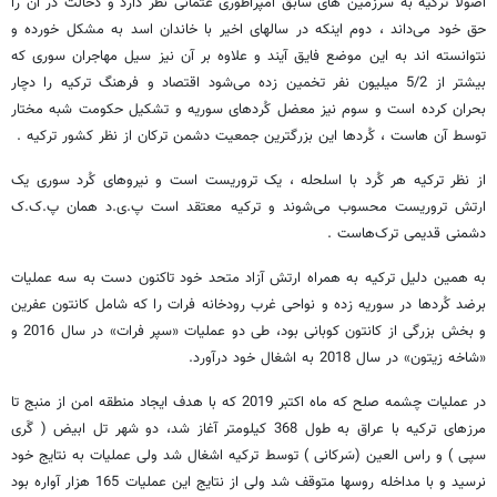
اصولا ترکیه به سرزمین های سابق امپراطوری عثمانی نظر دارد و دخالت در آن را
حق خود می‌داند ، دوم اینکه در سالهای اخیر با خاندان اسد به مشکل خورده و
نتوانسته اند به این موضع فایق آیند و علاوه بر آن نیز سیل مهاجران سوری که
بیشتر از 5/2 میلیون نفر تخمین زده می‌شود اقتصاد و فرهنگ ترکیه را دچار
بحران کرده است و سوم نیز معضل کُردهای سوریه و تشکیل حکومت شبه مختار
توسط آن هاست ، کُردها این بزرگترین جمعیت دشمن ترکان از نظر کشور ترکیه .
از نظر ترکیه هر کُرد با اسلحله ، یک تروریست است و نیروهای کُرد سوری یک
ارتش تروریست محسوب می‌شوند و ترکیه معتقد است پ.ی.د همان پ.ک.ک
دشمنی قدیمی ترک‌هاست .
به همین دلیل ترکیه به همراه ارتش آزاد متحد خود تاکنون دست به سه عملیات
برضد کُردها در سوریه زده و نواحی غرب رودخانه فرات را که شامل کانتون عفرین
و بخش بزرگی از کانتون کوبانی بود، طی دو عملیات «سپر فرات» در سال 2016 و
«شاخه زیتون» در سال 2018 به اشغال خود درآورد.
در عملیات چشمه صلح که ماه اکتبر 2019 که با هدف ایجاد منطقه امن از منبج تا
مرزهای ترکیه با عراق به طول 368 کیلومتر آغاز شد، دو شهر تل ابیض ( گَری
سپی ) و راس العین (سَرکانی ) توسط ترکیه اشغال شد ولی عملیات به نتایج خود
نرسید و با مداخله روسها متوقف شد ولی از نتایج این عملیات 165 هزار آواره بود