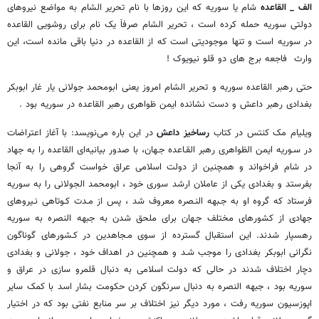
الف _
القاعده
شام یا سوریه که این روزها با نام تحریر الشام به مواضع نیروهای
دولتی سوریه حمله کرده است ، تحریر الشام صرفاَ یک نام برای روشویی القاعده
در سوریه است و تنها موجودیتی است که از القاعده در دنیا باقی مانده است، این
وارث فاجعه برج های دو قلو نیویوک !
حتی رهبر القاعده سوریه و تحریر الشام امروز یعنی ابومحمد جولانی یار غار ابوبکر
بغدادی رهبر داعش و دست نشانده ایمن ظواهری رهبر القاعده در سوریه بود .
ویلیام مک کنتس در کتاب
رساخیز داعش
در این باره می‌نویسد: با آغاز اعتراضات
در سـوریه ایمن الظواهری رهبر القـاعده جـهان، با صدور بیانیه‌ای القاعده را به جهاد
در شام فراخواند و همچنین از دولت اسلامی عراق خواست گروهی را به آنجا
بفرستد و بغدادی یکی از عاملان ارشد سوری خود ، ابومحمد الجولانی را به سوریه
فرستاد که گروه او به جـبهه النـصره معروف شد ، پس از مـدت کـوتاهی نـیروهای
جهادی از کشورهای مختلف جـهان برای ملحق شدن به جبهه النصره‌ به‌ سوریه
رهسپار شدند. این استقبال گسترده از سوی مـجاهدین در کـشورهای گوناگون
نگرانی ابوبکر بغدادی را موجب شـد و همچنین در اهداف خود ، جولانی و بغدادی
دچار اختلاف شدند در حالی که دولت اسلامی به دنبال قلمرو سازی در عراق و
سوریه بود ، جبهه النصره به دنبال سرنگون کردن حکومت بشار اسد با کمک سایر
اپوزسیون سوریه رفت ، مورد دیگر نیز اختلاف بر سر منابع نفتی بود که در اختیار