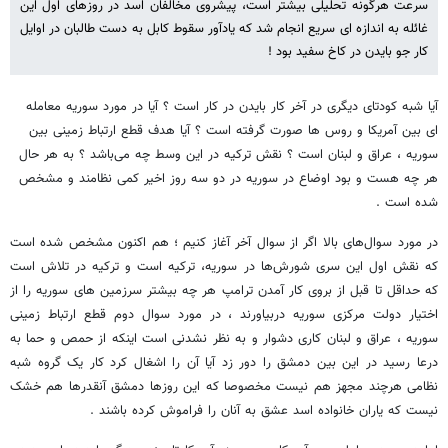
سرعت هرگونه تحلیلی بیشتر است، پیشروی مخالفان اسد در روزهای اول این
غائله به اندازه ای سریع انجام شد که یادآور سقوط کابل به دست طالبان در اوایل
کار جو بایدن در کاخ سفید بود !
آیا شبه کودتای دیگری در آخر کار بایدن در کار است ؟ آیا در مورد سوریه معامله
ای بین آمریکا و روس ها صورت گرفته است ؟ آیا هدف قطع ارتباط زمینی بین
سوریه ، عراق و لبنان است ؟ نقش ترکیه در این وسط چه می‌باشد ؟ به هر حال
هر چه هست و بود اوضاع در سوریه در دو سه روز اخیر کمی نظامند و مشخص
شده است .
در مورد سوال‌های بالا اگر از سوال آخر آغاز کنیم ؛ هم اکنون مشخص شده است
که نقش اول این سری شورش‌ها در سوریه، ترکیه است و ترکیه در تلاش است
که حداقل تا قبل از بروی کار آمدن ترامپ هر چه بیشتر سرزمین های سوریه را از
اختیار دولت مرکزی سوریه دربیاورند ، در مورد سوال دوم قطع ارتباط زمینی
سوریه ، عراق و لبنان کاری دشوار و به نظر نشدنی است اینکه از حمص و حما به
درعا رسید در این بین دمشق را دور زد آیا آن را اشغال کرد کار یک گروه شبه
نظامی هرچند مجهز هم نیست مخصوصا که این روزها دمشق آنقدرها هم خشک
نیست که یاران خانواده اسد عشق به آنان را فراموش کرده باشند .