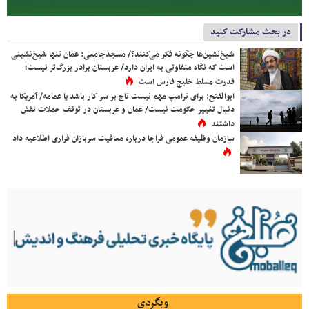
در بحث مشارکت کنید
شیخ‌نشین‌ها چگونه فکر می‌کنند؟/ مسجدجامعی: عمان تنها شیخ‌نشینی
است که نگاه متفاوتی به ایران دارد/ عربستان برادر بزرگ‌تر نیست؛
قدرت مسلط خلیج فارس است
ابوالفتح: برای ترامپ مهم نیست تاج بر سر کار باشد یا عمامه/ آمریکا به
دنبال تغییر حکومت نیست/ عمان و عربستان در توقف حملات نقش
داشتند
سازمان وظیفه عمومی فراجا درباره معافیت سربازان فراری اطلاعیه داد
وبگردی