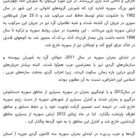
خارجی و داخلی اسد یاری می‌رساند. در این مورد می‌توان به شورش حما ،چهارمین
شهر بزرگ سوریه اشاره کرد که شورش گروه‌های اخوانی در این شهر در سال
1982 ،با خشونت تمام توسط حافظ اسد سرکوب شد و تا 25 هزار غیرنظامی
سوری در جریان آن کشته شدند و شبه نظامیان کُرد نیز در جریان این سرکوب به
ارتش سوریه یاری می‌دادند . این وضعیت در میان روابط سوریه و ترکیه تا سال
1998 ادامه داشت ولی بعداز قرارداد آدنا، پ.ک.ک مجبور شد به کوه­های قندیل
در خاک عراق کوچ کند و اوجالان نیز از سوریه خارج شد.
در ابتدای بحران سوریه در سال 2011، جوانان کُرد به شورش پیوسته و
سـازمان‌های‌ کُـردی‌ نـیز با معترضین عرب هم‌آوا شدند. البته بیشتر جریان‌های
کُردی دراین بازه زمانی‌ سکوت‌ کـردند. زیـرا احزاب کُردی به‌علت سازه‌های عربی ـ
اسلامی این اعتراض‌، نسبت به‌ آن‌ مظنون‌ بـودند
در سال2012 و با اوج­گیری بحران در سوریه بسیاری از مناطق سوریه دستخوش
درگیری و بحران شدند و کنترل بسیاری از شهرهای سوریه از دست رژیم سوریه
خارج شد. در نتیجه اسد تصمیم گرفت اولویت خود را بر حفظ دمشق و مناطق
اطراف پایتخت بگذارد. لذا در ماه ژولای 2012 ارتش سوریه از بسیاری مناطق
کُردنشین خارج شد و کنترل این مناطق را به خود کُردها واگذار کرد .
کُردها و حزب پ.ی.د در ابتدای بحران سوریه سه کانتون کُردی جزیره ( استان