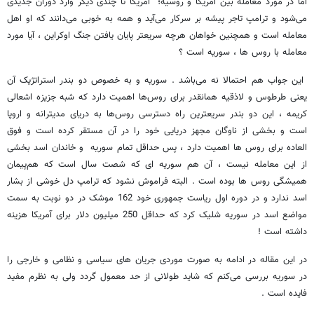
اما در مورد معامله بین آمریکا و روسیه؛ آمریکا تا چندی دیگر وارد دوران جدیدی
می‌شود و ترامپ تاجر پیشه بر سرکار می‌آید و همه به خوبی می‌دانند که او اهل
معامله است و همچنین خواهان هرچه سریعتر پایان یافتن جنگ اوکراین ، آیا مورد
معامله با روس ها ، سوریه است ؟
این جواب هم احتمالا نه می‌باشد . سوریه و به خصوص دو بندر استراتژیک آن
یعنی طرطوس و لاذقیه همانقدر برای روس‌ها اهمیت دارد که شبه جزیزه اشعالی
کریمه ، این دو بندر سریعترین راه دسترسی روس‌ها به دریای مدیترانه و اروپا
است و بخشی از ناوگان مجهز دریایی خود را در آن مستقر کرده است و فوق
العاده برای روس ها اهمیت دارد ، پس حداقل تمام سوریه و خاندان اسد بخشی
از این معامله نیست ، آن هم سوریه ای که شصت سال است که هم‌پیمان
همیشگی روس ها بوده است . البته فراموش نشود که ترامپ دل خوشی از بشار
اسد ندارد و در دوره اول ریاست جمهوری خود 162 موشک در دو نوبت به سمت
مواضع اسد در سوریه شلیک کرد که حداقل 250 میلیون دلار برای آمریکا هزینه
داشته است !
در این مقاله در ادامه به صورت موردی جریان های سیاسی و نظامی و خارجی را
در سوریه بررسی می‌کنم که شاید طولانی از حد معمول گردد ولی به نظرم مفید
فایده است .