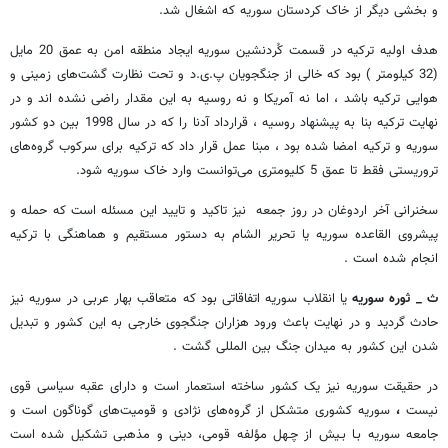
و بخشی دیگر از خاک کردستان سوریه که اشغال شد.
هدف اولیه ترکیه در قسمت کُردنشین سوریه ایجاد منطقه امن به عمق 20 مایل
(32 کیلومتر ) بود که خالی از جنگجویان پ.ی.د و تحت نظارت گشت‌های زمینی و
هوایی ترکیه باشد ، اما نه آمریکا و نه روسیه به این مقدار راضی نشده اند و در
نهایت ترکیه بنا به پیشنهاد روسیه ، قرارداد آدنا را که در سال 1998 بین دو کشور
سوریه و ترکیه امضا شده بود ، مبنا عمل قرار داد که ترکیه برای سرکوب گروه‌های
تروریستی فقط تا عمق 5 کلیومتری می‌توانست وارد خاک سوریه شود.
سخنرانی آخر اردوغان در روز جمعه نیز تاکید و تایید این مسئله است که حمله و
پیشروی القاعده سوریه یا تحریر الشام به دستور مستقیم و هماهنگی با ترکیه
انجام شده است .
ث _ ثوره سوریه
یا انقلاب سوریه اتفاقاتی بود که متعاقب بهار عربی در سوریه نیز
حادث گردید و در نهایت باعث ورود هزاران جنگجوی خارجی به این کشور و تبدیل
شدن این کشور به میدان جنگ بین المللی گشت .
در حقیقت سوریه نیز یک کشور ساخته استعمار است و دارای عقبه سیاسی قوی
نیست
،
سوریه کشوری متشکل از گروه‌های نژادی‌ و قومیت‌های‌ گوناگون‌ است و
جامعه سوریه بـا بـیش‌ از چـهل‌ مؤلفه قومی، دینی و مذهبی تشکیل شده است