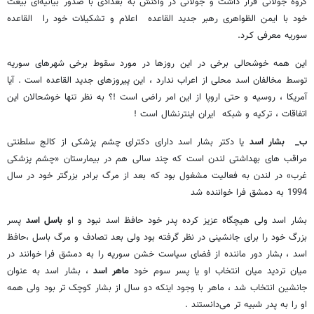
گروه جولانی قرار داشت و جولانی در واکنش به بغدادی با صدور بیانیه‌ای‌ بیعت
خود با ایمن الظواهری رهبر جدید القاعده اعلام و تشکیلات خود را القاعده
سوریه معرفی کـرد.
این همه خوشحالی برخی در این روزها در مورد سقوط برخی شهرهای سوریه
توسط مخالفان اسد محلی از اعراب ندارد ، این پیروزهای جدید القاعده است . آیا
آمریکا ، روسیه و حتی اروپا از این امر راضی است !؟ به نظر تنها خوشحالان این
اتفاقات ، ترکیه و شبکه ایران اینترنشال است !
ب_ بشار اسد
یا دکتر بشار اسد دارای دکترای چشم پزشکی از کالج سلطنتی
مراقب های بهداشتی لندن است که چند سالی هم در بیمارستان «چشم پزشکی
غرب» در لندن به فعالیت مشغول بود که بعد از مرگ برادر بزرگتر خود در سال
1994 به دمشق فرا خواننده شد
بشار اسد ولی هیچگاه عزیز کرده پدر خود حافظ اسد نبود و او
باسل اسد
پسر
بزرگ خود را برای جانشینی در نظر گرفته بود ولی بعد تصادف و مرگ باسل ،حافظ
اسد ، بشار دور ماننده از فضای سیاست خشن سوریه را به دمشق فرا خوانند در
میان تردید میان انتخاب او یا پسر سوم خود
ماهر اسد
، بشار اسد به عنوان
جانشین انتخاب شد ، ماهر با وجود اینکه دو سال از بشار کوچک تر بود ولی همه
او را به پدر شبیه تر می‌دانستند .