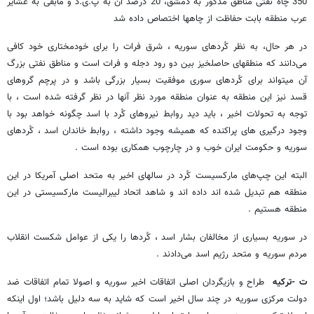
350 چاه‌ نفتی مناطق مذکور به دمشق، 20 درصد آن به پ.ی.د و مابقی به عشایر
عرب منطقه بابت حفاظت از چاه­ها اختصاص داده شد
در هر حال، به نظر کُردهای سوریه ، شرق فرات را برای خودمختاری خود کافی
می‌دانند که منطقه­ای حاصلخیز بین دو رود دجله و فرات است و مناطق نفتی بزرگ
آن می­تواند برای کُردهای سوری موفقیت بسیار بزرگی باشد و در پرچم گروهای
قسد نیز این منطقه به عنوان منطقه مورد نظر آنها در نظر گرفته شده است ، با
توجه به تحولات اخیر ، باید دید روابط نیروهای کُرد با اسد چگونه خواهد بود با
وجود درگیری های پراکنده که همیشه وجود داشته ، روابط خاندان اسد ، کُردهای
سوریه و حکومت ایران خوب و در چارچوب همکاری بوده است .
البته این چپ‌های مارکسیست کُرد در سالهای اخیر به متحد اصلی آمریکا در این
منطقه هم تبدیل شده اند داده اند و شاهد اتحاد لیبرالیست مارکسیستی در این
منطقه هستیم .
در سوریه بسیاری از مخالفان بشار اسد ، کُردها را یکی از عوامل شکست انقلاب
مردم سوریه و متحد رژیم اسد می‌دادند .
ت -ترکیه
طراح و بازیگردان اصلی اتفاقات اخیر سوریه و اصولا تمام اتفاقات ضد
دولت مرکزی سوریه در چند سال اخیر است که شاید به سه دلیل باشد؛ اول اینکه