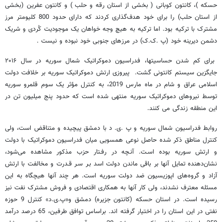
حسکه )، کانتون کوبانی ( بخشی از استان رقه و حلب ) و کانتون عفرین (بخشی
از استان حلب) را برای خود هدف‌گذاری کردند که دارای حدود 800 کلیومتر مرز
مشترک با ترکیه بود. اما ترکیه به هیچ وجه خواهان یک موجودیت کُردی و شریک
دشمن دیرینه خود (پ .ک.ک) در مرزهای جنوبی خود نبوده و نیست .
برای کم شدن حساسیت­ها، فدراسیون دموکراتیک شمال سوریه در سال ۲۰۱۶
جایگزین سیستم کانتونی گشت. پیروزی ارتش دموکراتیک سوریه بر خلافت دولت
اسلامی عراق و شام در ماه مارس 2019، به کنترل مؤثر یک سوم قلمرو سوریه
توسط نیروهای دموکراتیک سوریه منتهی شده است که حدود پنج میلیون تن در
این منطقه زندگی می کنند.
روابط فدراسیون شمال سوریه و پ .ی. د با دمشق پیچیده و متناقض است، ولی
کنترل مناطق ذکر شده حاصل نوعی همسویی میان فدراسیون دموکراتیک با دولت
و ارتش سوریه بوده اسـت. آنـچه در رفـتار حزب مذکور مشاهده می‌شود،
نشان‌دهنده تمایل آنها بر باقی ماندن‌ دولت‌ اسد بـر سـر قـدرت و مخالفت با ارتش
آزاد و گروه‌های اپوزیسیون ضد دولت سوریه است. هر چند آنها هیچگاه به این
مسئله معترف نشدند، ولی کار آنها به همکاری اقتصادی و فروش مشترک نفت نیز
رسیده است. در استان حسکه (کانتون جزیره) دمشق و«پ.ی.د» کنترل 9 حوزه‌
نفتی در این استان را در اختیار گرفته اند. براساس توافق طرفین، 65 درصد درآمد