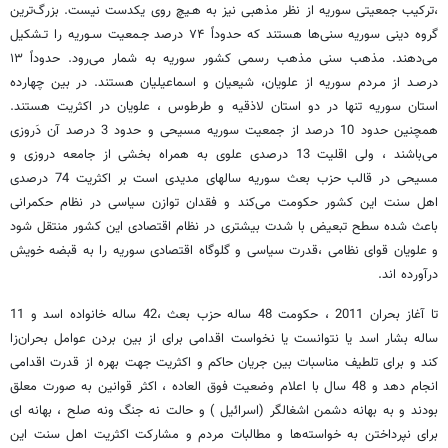
،ترکیب جمعیتی سوریه از نظر مذهبی نیز به هـیچ روی یکدست‌ نیست‌. بزرگ‌ترین
گروه دینی سوریه سنی‌ها هستند که حدوداً ۷۴ درصد جـمعیت سـوریه را تـشکیل
می‌دهند. مذهب سنی مذهب رسمی کشور سوریه به شمار می‌رود. حدوداً ۱۳
درصـد از مـردم سوریه از علویان، شیعیان و اسماعیلیان هستند. در بین‌ چهارده‌
استان سوریه تنها در دو استان لاذقیه و طرطوس‌ ، علویان در اکثریت هستند.
همچنین حدود 10 درصد از جمعیت سوریه مسیحی و حدود 3 درصد آن دَروزی
می‌باشند ، ولی اقلیت 13 درصدی علوی به همراه بخشی از جامعه دروزی و
مسیحی در قالب حزب بعث سوریه سالهای مدیدی است بر اکثریت 74 درصدی
اهل سنت این کشور حکومت می‌کند و فقدان توازن سیاسی در نظام حکمرانی
باعث شده سطح تبعیض با شدت بیشتری در نظام اقتصادی این کشور منتقل شود
و علویان قوای نظامی ،قدرت سیاسی و گلوگاه اقتصادی سوریه را به قبضه خویش
درآورده اند.
تا آغاز بحران 2011 ، حکومت 48 ساله حزب بعث ،42 ساله خانواده اسد و 11
ساله بشار اسد یا نتوانست یا نخواست اقدامی برای از بین بردن عوامل بحران‌زا
کند و برای تلطیف مناسبات بین جریان حاکم و اکثریت جهت بهره از قدرت اقدامی
انجام دهد و 48 سال با اعلام وضعیت فوق العاده ، اکثر قوانین به صورت معلق
بودند و به بهانه دشمن اشغالگر (اسرائیل ) و حالت نه جنگ ونه صلح ، بهانه ای
برای نپرداختن به خواسته‌ها و مطالبات مردم و مشارکت اکثریت اهل سنت این