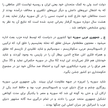
دولت اسد ولی به کمک متحدان خود یعنی ایران و روسیه توانست اکثر مناطقی را
که به اشغال نیروهای داعش و دیگر نیروهای تکفیری و مخالف درآمده بودند از
دست مخالفان خود خارج کنند و امنیت نسبی را در کل سوریه برقرار نماید بعد از
هشت سال دوباره سوریه گرفتار بحرانی جدید شده است که نتایج آن به نظر به
زودی مشخص نخواهد شد .
ج _ جمهوری عربی سوریه
تنها کشوری در دنیاست که توسط ایده حزب بعث اداره
میشود ، معجون مغلطه‌وار میشل عفلق که نحله بعثیسیم را خلق کرد که ترکیبی
از ناسیونالیسم عربی، سکولاریسم ، سوسیالیم و شاید تقلیدی از نازیسم که عفلق
و همراه فکری اش صلاح الدین بیطار آن را در پاریس به وجود آوردند و شاید
خودشان هم فکر نمی‌کردند این ایده 62 سال در سوریه حکمرانی نماید و 35 سال
هم عراق را در چنبره دیکتاتوری خود گیرد و احتمالا صد سالگی خود نیز در مجموع
حکومتداری دو کشور جشن بگیرد.
شاید سوریه را امروزه در جبهه مقاومت ایران ببینند ولی جمهوری عربی سوریه
روزگاری چشم و چراغ دنیای عرب و ناسیونالیسم عرب بود و حافظ اسد یکی از
ارکان آن و حتی به گونه ای شد که سوریه و مصر با یکدیگر برای مدت کوتاهی
تشکیل جمهوری متحد عربی را دادند و در تمام درگیری سه گانه مشهور دنیای
عرب با اسرائیل جز سران اصلی این جنگها بودند .