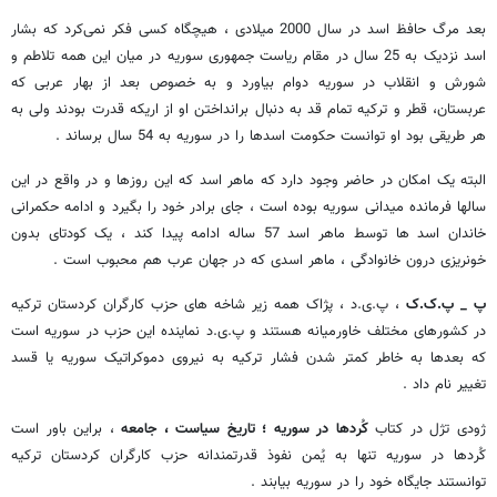
بعد مرگ حافظ اسد در سال 2000 میلادی ، هیچگاه کسی فکر نمی‌کرد که بشار
اسد نزدیک به 25 سال در مقام ریاست جمهوری سوریه در میان این همه تلاطم و
شورش و انقلاب در سوریه دوام بیاورد و به خصوص بعد از بهار عربی که
عربستان، قطر و ترکیه تمام قد به دنبال برانداختن او از اریکه قدرت بودند ولی به
هر طریقی بود او توانست حکومت اسدها را در سوریه به 54 سال برساند .
البته یک امکان در حاضر وجود دارد که ماهر اسد که این روزها و در واقع در این
سالها فرمانده میدانی سوریه بوده است ، جای برادر خود را بگیرد و ادامه حکمرانی
خاندان اسد ها توسط ماهر اسد 57 ساله ادامه پیدا کند ، یک کودتای بدون
خونریزی درون خانوادگی ، ماهر اسدی که در جهان عرب هم محبوب است .
پ _ پ.ک.ک
، پ.ی.د ، پژاک همه زیر شاخه های حزب کارگران کردستان ترکیه
در کشورهای مختلف خاورمیانه هستند و پ.ی.د نماینده این حزب در سوریه است
که بعدها به خاطر کمتر شدن فشار ترکیه به نیروی دموکراتیک سوریه یا قسد
تغییر نام داد .
ژودی تژل در کتاب
کُردها در سوریه ؛ تاریخ سیاست ، جامعه
، براین باور است
کُردها در سوریه تنها به یُمن نفوذ قدرتمندانه حزب کارگران کردستان ترکیه
توانستند جایگاه خود را در سوریه بیابند .