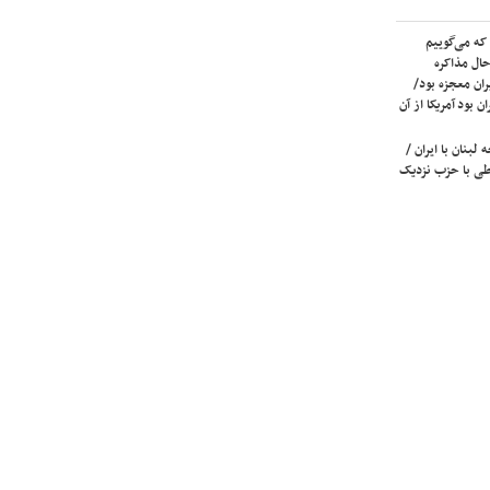
که می‌گوییم
حال مذاکره
ران معجزه بود/
ن بود آمریکا از آن
لبنان با ایران /
ی با حزب نزدیک