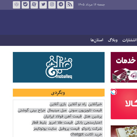
جمعه ۱۶ مرداد ۱۴۰۵
انتشارات
وبلاگ
استان‌ها
وبگردی
خبرآنلاین
راه نو آنلاین
بازی آنلاین
قیمت تلویزیون سونی
مبل مینیمال
جراح بینی گوشتی
پرشین هتل
قیمت آهن فولاد ایرانیان
اعتبارسنجی بانکی
قیمت طلا امروز
بلیط قطار
شرکت رادوکو
قیمت پروفیل
سایت یوتوتایمز
خرید اکانت chatgpt