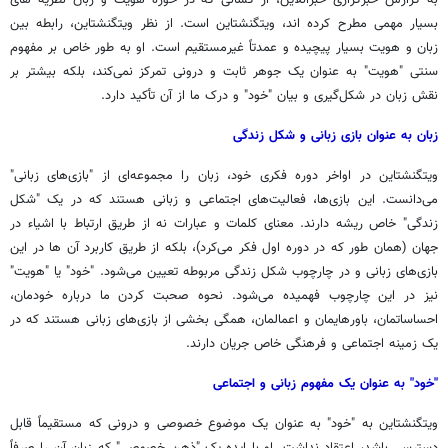
بسیار مهمی مطرح کرده اند، ویتگنشتاین است. از نظر ویتگنشتاین، رابطه بین
زبان و هویت بسیار پیچیده و عمدتاً غیرمستقیم است. او به طور خاص بر مفهوم
سنتی "هویت" به عنوان یک جوهر ثابت و درونی تمرکز نمی‌کند، بلکه بیشتر بر
نقش زبان در شکل‌گیری و بیان "خود" و درک ما از آن تأکید دارد.
زبان به عنوان بازی زبانی و شکل زندگی
ویتگنشتاین در اواخر دوره فکری خود، زبان را مجموعه‌ای از "بازی‌های زبانی"
می‌دانست. این بازی‌ها، فعالیت‌های اجتماعی و زبانی هستند که در یک "شکل
زندگی" خاص ریشه دارند. معنای کلمات و عبارات نه از طریق ارتباط با اشیاء در
جهان (همان طور که در دوره اول فکر می‌کرد)، بلکه از طریق کاربرد آن ها در این
بازی‌های زبانی و در چارچوب شکل زندگی مربوطه تعیین می‌شود. "خود" یا "هویت"
نیز در این چارچوب فهمیده می‌شود. نحوه صحبت کردن ما درباره خودمان،
احساساتمان، باورهایمان و اعمالمان، همگی بخشی از بازی‌های زبانی هستند که در
یک زمینه اجتماعی و فرهنگی خاص جریان دارند.
"خود" به عنوان یک مفهوم زبانی و اجتماعی
ویتگنشتاین به "خود" به عنوان یک موضوع خصوصی و درونی که مستقیماً قابل
دسترسی باشد، اعتقاد نداشت. او با ایده یک "ذهن خصوصی" که زبان آن را صرفاً