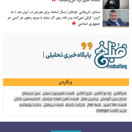
نشست خبری فردا می‌پرسیدید؟
سناتور آمریکایی خواهان ارسال اسلحه برای شورش در ایران شد / تد
کروز: فرقی نمی‌کند پسر شاه روی کار بیاید یا مریم رجوی، هر کسی جز
جمهوری اسلامی
وبگردی
خبرآنلاین
راه نو آنلاین
بازی آنلاین
قیمت تلویزیون سونی
مبل مینیمال
جراح بینی گوشتی
پرشین هتل
قیمت آهن فولاد ایرانیان
اعتبارسنجی بانکی
قیمت طلا امروز
بلیط قطار
شرکت رادوکو
قیمت پروفیل
سایت یوتوتایمز
خرید اکانت chatgpt