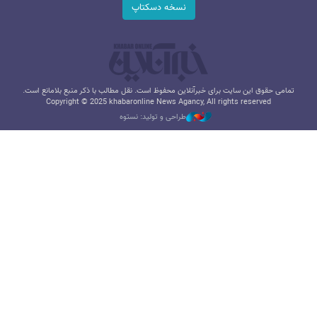
نسخه دسکتاپ
تمامی حقوق این سایت برای خبرآنلاین محفوظ است. نقل مطالب با ذکر منبع بلامانع است.
Copyright © 2025 khabaronline News Agancy, All rights reserved
طراحی و تولید: نستوه