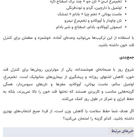
تخم‌مرغ آب‌پز + نان جو + چند برگ اسفناج تازه
اوتمیل با دارچین، گردو و توت‌فرنگی
ماست یونانی + تخم چیا + بادام + تمشک
نان چاودار با آووکادو و تخم‌مرغ نیمرو
اسموتی آووکادو، بادام، اسفناج و شیر بادام
با استفاده از این ترکیب‌ها می‌توانید وعده‌ای آماده، خوشمزه و مطمئن برای کنترل
قند خون داشته باشید.
جمع‌بندی
شروع روز با صبحانه‌ای هوشمندانه، یکی از موثرترین روش‌ها برای کنترل قند
خون، کاهش اشتهای روزانه و پیشگیری از بیماری‌های متابولیک است. تخم‌مرغ،
اوتمیل سالم، ماست یونانی، آووکادو، مغزها و نان‌های سبوس‌دار، همگی
گزینه‌هایی مناسب و کاربردی هستند که نه‌تنها قند خون را بالا نمی‌برند، بلکه به
حفظ انرژی و تمرکز در طول روز کمک می‌کنند.
اگر هدف شما حفظ سلامت یا کاهش وزن است، از فردا صبح انتخاب‌های بهتری
داشته باشید. کدام گزینه را امتحان می‌کنید؟
خبرهای مرتبط