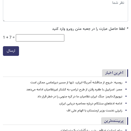
*
لطفا حاصل عبارت را در جعبه متن روبرو وارد کنید
1 + 7 =
ارسال
آخرین اخبار
روسیه: خروج از مناقشه آمریکا-ایران، تنها از مسیر دیپلماسی ممکن است
مصر: اسراییل با طفره رفتن از طرح ترامپ به کشتار غیرنظامیان ادامه می‌دهد
نیویورک‌تایمز: جنگ ایران نظامیان ما در کره جنوبی را در خطر قرار داد
ادامه ادعاهای سنتکام درباره محاصره دریایی ایران
رایزنی نخست وزیر ارمنستان با الهام علی اف
پربیننده‌ترین
پیام تسلیت عراقچی در پی درگذشت یک دیپلمات