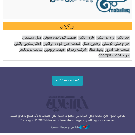
وبگردی
خبرآنلاین
راه نو آنلاین
بازی آنلاین
قیمت تلویزیون سونی
مبل مینیمال
جراح بینی گوشتی
پرشین هتل
قیمت آهن فولاد ایرانیان
اعتبارسنجی بانکی
قیمت طلا امروز
بلیط قطار
شرکت رادوکو
قیمت پروفیل
سایت یوتوتایمز
خرید اکانت chatgpt
نسخه دسکتاپ
تمامی حقوق این سایت برای خبرآنلاین محفوظ است. نقل مطالب با ذکر منبع بلامانع است.
Copyright © 2025 khabaronline News Agancy, All rights reserved
طراحی و تولید: نستوه