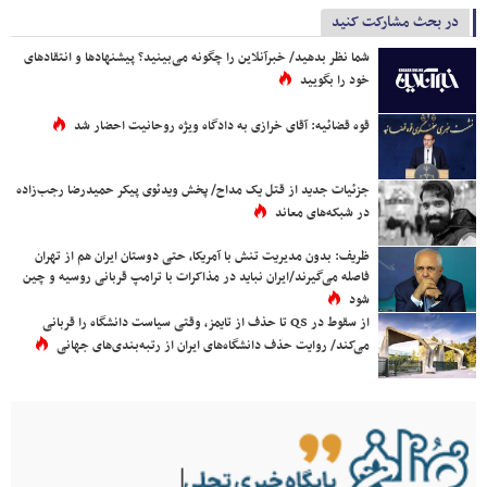
در بحث مشارکت کنید
شما نظر بدهید/ خبرآنلاین را چگونه می‌بینید؟ پیشنهادها و انتقادهای
خود را بگویید
قوه قضائیه: آقای خرازی به دادگاه ویژه روحانیت احضار شد
جزئیات جدید از قتل یک مداح/ پخش ویدئوی پیکر حمیدرضا رجب‌زاده
در شبکه‌های معاند
ظریف: بدون مدیریت تنش با آمریکا، حتی دوستان ایران هم از تهران
فاصله می‌گیرند/ایران نباید در مذاکرات با ترامپ قربانی روسیه و چین
شود
از سقوط در QS تا حذف از تایمز، وقتی سیاست دانشگاه را قربانی
می‌کند/ روایت حذف دانشگاه‌های ایران از رتبه‌بندی‌های جهانی