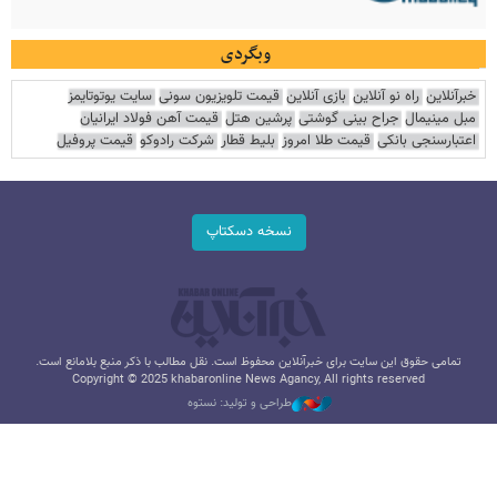
وبگردی
خبرآنلاین
راه نو آنلاین
بازی آنلاین
قیمت تلویزیون سونی
سایت یوتوتایمز
مبل مینیمال
جراح بینی گوشتی
پرشین هتل
قیمت آهن فولاد ایرانیان
اعتبارسنجی بانکی
قیمت طلا امروز
بلیط قطار
شرکت رادوکو
قیمت پروفیل
نسخه دسکتاپ
تمامی حقوق این سایت برای خبرآنلاین محفوظ است. نقل مطالب با ذکر منبع بلامانع است.
Copyright © 2025 khabaronline News Agancy, All rights reserved
طراحی و تولید: نستوه