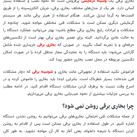
بخاری برقی یک
وسیله گرمایشی
پرفروش است که نحوه نصب و استفاده بسیار
آسانی دارد. هر یک از مدل‌های مختلف بخاری برقی، جریان الکتریسیته را از طریق
المنت‌ها به گرما تبدیل می‌کنند. هنگام استفاده از هیتر برقی مانند هر سیستم
گرمایشی دیگری ممکن است با مشکلات فنی مختلفی مواجه شوید. چنانچه از
مشکلات و ایرادات رایج بخاری برقی مطلع باشید؛ بهتر می‌توانید عملکرد دستگاه را
به حالت عادی برگردانید. البته برای تعمیر بخاری برقی بهتر است از تکنسین‌های
حرفه‌ای و با تجربه کمک بگیرید. در صورتی که
بخاری برقی
خریداری شده شامل
گارانتی می‌شود؛ باید دستگاه را به نمایندگی مجاز منتقل کرده یا در صورت امکان
تکنسین مربوطه در محل نصب بخاری حضور پیدا کند.
فراموش نکنید استفاده از تجهیزاتی مانند بخاری و
شومینه برقی
که دچار مشکلات
فنی شده‌اند؛ بسیار خطرناک است. بنابراین ابتدا باید بخاری را خاموش کرده و در
اسرع وقت نسبت به برطرف کردن مشکلات دستگاه اقدام کنید. در ادامه مطلب
به بررسی جزئیات بیشتری از نحوه عیب‌یابی بخاری برقی می‌پردازیم.
چرا بخاری برقی روشن نمی ‌شود؟
از جمله مشکلات فنی احتمالی بخاری‌های برقی می‌توانیم به روشن نشدن دستگاه
اشاره کنیم. در طول استفاده از بخاری برقی ممکن است پس از اقدام به روشن
کردن دستگاه با نتیجه دلخواه، یعنی آغاز به کار آن مواجه نشوید. به طور کلی