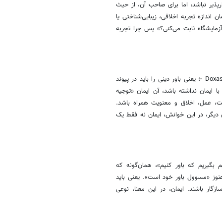
رای دیگران تکرارپذیر نباشد، اما برای صاحب آن، از حیث
 اندازه تجربه اخلاقی، زیبایی‌شناختی یا
مایشگاه ثابت می‌کنی؟» پس چرا تجربه
آنتومبیکومز مفهومی به کار می‌برد به نام «توجیه دکستی»- Doxastic Justification -؛ یعنی باور دینی را باید در پیوند
 ایمان نداشته باشد، آن ایمان «توجیه
ت، عمل، اخلاق و معنویت همراه باشد.
 دیگر، در این خوانش، ایمان نه فقط یک
م بگیریم که باور کنیم»، همان‌گونه که
هنوز «مسوول باور خود است». یعنی باید
گار باشند. ایمان، در این معنا، نوعی