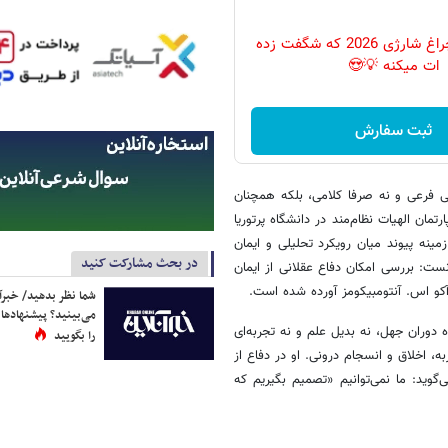
پرکاربردترین چراغ شارژی 2026 که شگفت زده
ات میکنه 💡😍
ثبت سفارش
ی فرعی و نه صرفا کلامی، بلکه همچنان
ان الهیات نظام‌مند در دانشگاه پرتوریا
ینه پیوند میان رویکرد تحلیلی و ایمان
در بحث مشارکت کنید
نست: بررسی امکان دفاع عقلانی از ایمان
 آکو اس. آنتومبیکومز آورده شده است.
شما نظر بدهید/ خبرآن
می‌بینید؟ پیشنهادها 
ده دوران جهل، نه بدیل علم و نه تجربه‌ای
را بگویید
، اخلاق و انسجام درونی. او در دفاع از
گوید: ما نمی‌توانیم «تصمیم بگیریم که