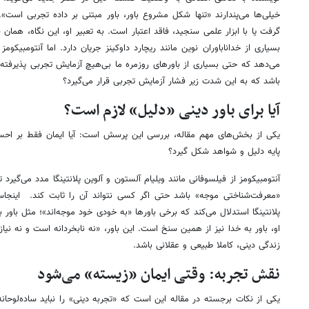
خیلی‌ها می‌پندارند «تنها شکل مشروع باور، باور مبتنی بر داده تجربی است».
گرفت یا با ابزار علمی سنجید، فاقد اعتبار است. به تعبیر او، این نگاه، ه
بسیاری از خداناباوران نوین مانند ریچارد داوکینز جریان دارد. اما آنتومبی
می‌دهد که حتی بسیاری از باورهای روزمره ما بی‌هیچ آزمایش تجربی پذیرفته م
باشد که به این شدت زیر فشار آزمایش تجربی قرار می‌گیرد؟
آیا برای باور دینی «دلیل» لازم است؟
یکی از بخش‌های مهم مقاله، بررسی این پرسش است: آیا ایمان فقط بر احسا
پایه دلیل و شواهد شکل گیرد؟
آنتومبیکومز از فیلسوفانی مانند ویلیام آلستون و آلوین پلانتینگا مدد می‌گیرد ت
«معرفت‌شناختی موجه» باشد حتی اگر کسی نتواند آن را ثابت کند. اینجا
پلانتینگا استدلال می‌کند که برخی باورها «به خودی خود موجه‌اند»؛ مثل باور ب
او، باور به خدا نیز از همین سنخ است. این باور، «نه نابخردانه است و نه نیاز
زندگی دینی، کاملا طبیعی و عقلانی باشد.
نقش تجربه: وقتی ایمان «زیسته» می‌شود
یکی از نکات برجسته در مقاله این است که «تجربه دینی» را نباید ساده‌لوحانه