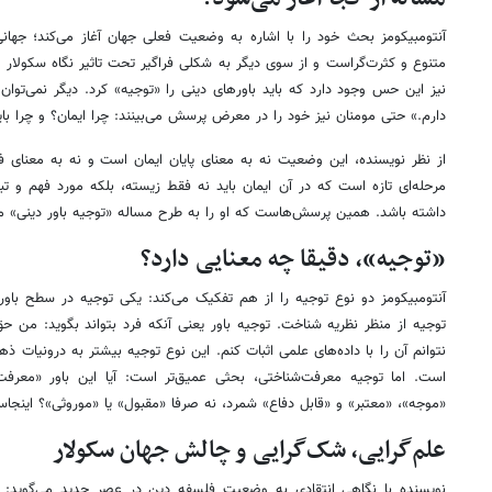
آنتومبیکومز بحث خود را با اشاره به وضعیت فعلی جهان آغاز می‌کند؛ جها
متنوع و کثرت‌گراست و از سوی دیگر به شکلی فراگیر تحت تاثیر نگاه سکولار 
نیز این حس وجود دارد که باید باورهای دینی را «توجیه» کرد. دیگر نمی‌توا
دارم.» حتی مومنان نیز خود را در معرض پرسش می‌بینند: چرا ایمان؟ و چرا باید 
از نظر نویسنده، این وضعیت نه به معنای پایان ایمان است و نه به معنای فر
مرحله‌ای تازه است که در آن ایمان باید نه‌ فقط زیسته، بلکه مورد فهم و تب
داشته باشد. همین پرسش‌هاست که او را به طرح مساله «توجیه باور دینی» می
«توجیه»، دقیقا چه معنایی دارد؟
آنتومبیکومز دو نوع توجیه را از هم تفکیک می‌کند: یکی توجیه در سطح باور
توجیه از منظر نظریه شناخت. توجیه باور یعنی آنکه فرد بتواند بگوید: من حق
نتوانم آن را با داده‌های علمی اثبات کنم. این نوع توجیه بیشتر به درونیات 
است. اما توجیه معرفت‌شناختی، بحثی عمیق‌تر است: آیا این باور «معرف
«موجه»، «معتبر» و «قابل دفاع» شمرد، نه صرفا «مقبول» یا «موروثی»؟ اینجا
علم‌گرایی، شک‌گرایی و چالش جهان سکولار
نویسنده با نگاهی انتقادی به وضعیت فلسفه دین در عصر جدید می‌گوید: 