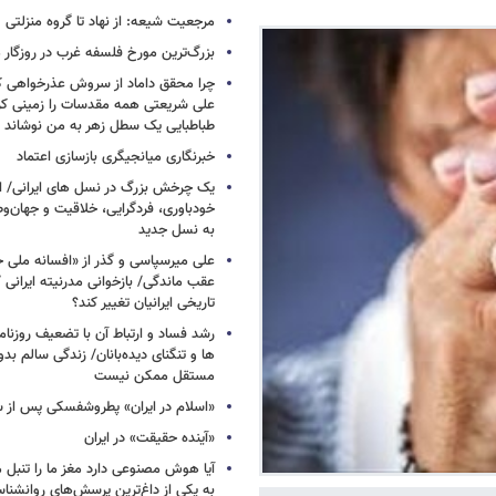
مرجعیت شیعه: از نهاد تا گروه منزلتی
بزرگ‌ترین مورخ فلسفه غرب در روزگار م
چرا محقق داماد از سروش عذرخواهی 
علی شریعتی همه مقدسات را زمینی کرد
طباطبایی یک سطل زهر به من نوشاند
خبرنگاری میانجیگری بازسازی اعتماد
یک چرخش بزرگ در نسل های ایرانی/ ا
خودباوری، فردگرایی، خلاقیت و جهان‌و
به نسل جدید
علی میرسپاسی و گذر از «افسانه ملی 
عقب ماندگی/ بازخوانی مدرنیته ایرانی 
تاریخی ایرانیان تغییر کند؟
رشد فساد و ارتباط آن با تضعیف روزنام
ها و تنگنای دیده‌بانان/ زندگی سالم بدو
مستقل ممکن نیست
«اسلام در ایران» پطروشفسکی پس از س
«آینده حقیقت» در ایران
آیا هوش مصنوعی دارد مغز ما را تنبل 
به یکی از داغ‌ترین پرسش‌های روانشنا