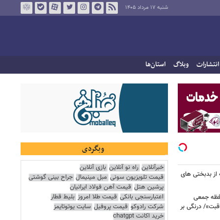
شنبه ۱۷ مرداد ۱۴۰۵
انتشارات
وبلاگ
استان‌ها
وبگردی
خبرآنلاین
راه نو آنلاین
بازی آنلاین
 از بدبختی های
قیمت تلویزیون سونی
مبل مینیمال
جراح بینی گوشتی
پرشین هتل
قیمت آهن فولاد ایرانیان
اعتبارسنجی بانکی
قیمت طلا امروز
بلیط قطار
افظه جمعی
شرکت رادوکو
قیمت پروفیل
سایت یوتوتایمز
قبت»/ درنگی بر
خرید اکانت chatgpt