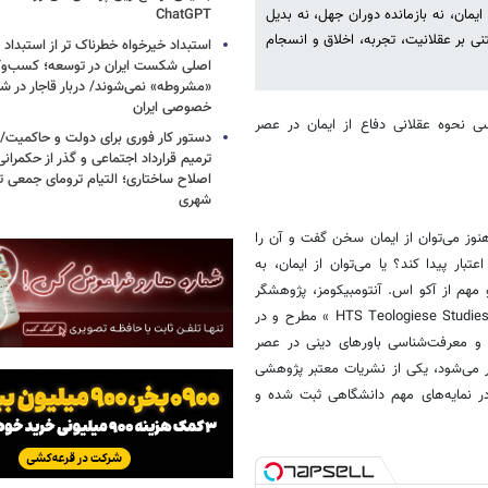
ایمان، نه بازمانده دوران جهل، نه بدیل
ChatGPT
نی بر عقلانیت، تجربه، اخلاق و انسجام
استبداد خیرخواه خطرناک تر از استبداد 
اصلی شکست ایران در توسعه؛ کسب‌وکا
«مشروطه» نمی‌شوند/ دربار قاجار در 
خصوصی ایران
سی نحوه عقلانی دفاع از ایمان در عصر
دستور کار فوری برای دولت و حاکمیت/
ترمیم قرارداد اجتماعی و گذر از حکمرا
اصلاح ساختاری؛ التیام ترومای جمعی ت
شهری
نوز می‌توان از ایمان سخن گفت و آن را
بار پیدا کند؟ یا می‌توان از ایمان، به
 مهم از آکو اس. آنتومبیکومز، پژوهشگر
آفریقایی‌تبار فلسفه و الهیات، در نشریه بین‌المللی « HTS Teologiese Studies / Theological Studies » مطرح و در
قاله «توجیه و معرفت‌شناسی باورهای دینی در عصر
جنوبی منتشر می‌شود، یکی از نشریات معتبر پژوهشی
در نمایه‌های مهم دانشگاهی ثبت شده و