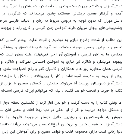
دانش‌آموزان و دانشجویان درست‌خواندن و خاصه درست‌نوشتن را نمی‌آموزند. 
آمده و گرفتار همین پریشانی هستند، چنین می‌پندارند که شاگردان در
دانش‌آموزان که بدون توجه به دروس مربوط به زبان و ادبیات فارسی مراحل ار
چشم‌پوشی‌های بیجای مربیان دارند آموختن زبان فارسی را کاری زاید و بیهوده می
این مطلب از شدت وضوح نیازی به توضیح و اثبات ندارد. بیشتر کسانی که ا
تحصیل با چنین وضعی مواجه بوده‌اند. اما آنچه شایسته تعمق و روشنگ
مدارس ما به زبان فارسی و آموختن آن ارجی نمی‌نهند؟ علت همان است که 
بیهوده می‌پندارد و شاگرد نیز نیازی به آموختن احساس نمی‌کند و شاگرد و 
فارسی همان محاوره روزانه با همکاران و کاسبان گذر و رفع احتیاجات مادی 
پیش از ورود به مدرسه آموخته‌اند و کار را پایان‌یافته و مشکل را حل‌شده 
دانش‌آموز دبیرستان بپرسید آیا می‌تواند حکایتی از گلستان سعدی یا غزلی از
نکند، با حیرت و تعجب خواهد گفت: «البته که می‌توانم این‌که فارسی است!»
اما وقتی کتاب را به دست گرفت و خواندن آغاز کرد، از نخستین لحظه دچار اشک
و مشکل مواجه می‌بیند و اگر از او اندکی در باب ربط لغات یا معنی آنان سؤا
خویش به نادرست‌ترین و رایج‌ترین دلایل توسل می‌جوید: «این‌ها را ک
دانش‌آموزان با همین خامی و بی‌خبری فارغ‌التحصیل می‌شوند، بی‌آنکه دانسته
دنیا زبانی است دارای مجموعه لغات و قواعد معین و برای آموختن این زبان بای