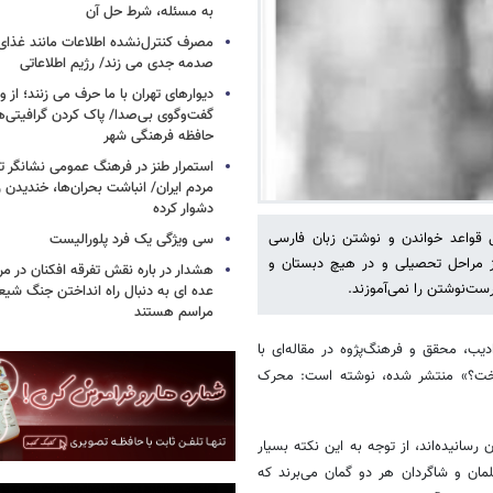
به مسئله، شرط حل آن
مصرف کنترل‌نشده اطلاعات مانند غذای 
صدمه جدی می زند/ رژیم اطلاعاتی
دیوارهای تهران با ما حرف می زنند؛ از و
گفت‌وگوی بی‌صدا/ پاک کردن گرافیتی‌
حافظه فرهنگی شهر
استمرار طنز در فرهنگ عمومی نشانگر ت
مردم ایران/ انباشت بحران‌ها، خندیدن ر
دشوار کرده
قواعد خواندن و نوشتن زبان فارسی
سی ویژگی یک فرد پلورالیست
 از مراحل تحصیلی و در هیچ دبستان و
هشدار در باره نقش تفرقه افکنان در مر
ست‌نوشتن را نمی‌آموزند.
عده ای به دنبال راه انداختن جنگ شیع
مراسم هستند
دجعفر محجوب (۱۳۰۳ - ۱۳۷۴)، ادیب، محقق و فرهنگ‌پژوه‌ در مقاله‌ای با
آموخت؟» منتشر شده، نوشته است: محرک
رسانیده‌اند، از توجه به این نکته بسیار
علمان و شاگردان هر دو گمان می‌برند که