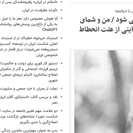
«اسلام در ایران» پطروشفسکی پس از س
«آینده حقیقت» در ایران
را دریابیم»
 شود / من و شمای
آیا هوش مصنوعی دارد مغز ما را تنبل 
به یکی از داغ‌ترین پرسش‌های روانشنا
ایتی از علت انحطاط
ChatGPT
استبداد خیرخواه خطرناک تر از استبداد 
اصلی شکست ایران در توسعه؛ کسب‌وکا
«مشروطه» نمی‌شوند/ دربار قاجار در 
خصوصی ایران
دستور کار فوری برای دولت و حاکمیت/
ترمیم قرارداد اجتماعی و گذر از حکمرا
اصلاح ساختاری؛ التیام ترومای جمعی ت
شهری
نجات از بحران با خرد جمعی و مشورت، 
نقد و بررسی کتاب «استراتژی کلان ایرا
نصر
دو علامت مهم تغییر جامعه در سایت کارز
شکست خورد/ نشانه‌های بازگشت مردم 
اصلاح‌گری را جدی بگیریم
بدن به عنوان مهم‌ترین ماشین زندگی 