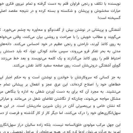
نویسنده با تکلف و رنجی فراوان قلم به دست گرفته و تمام نیروی فکری 
عبارات مخشوش و پریشان و شکسته و بسته کرده و در نتیجه مقصد اصلی از 
گسیخته است!
آشفتگی و پریشانی در نوشتن بیش از گفت‌وگو و محاوره به چشم می‌خورد.
می‌گویند و مطالب خویش را با صراحت و روشنی بیان می‌کنند، وقتی می‌خواه
به روی کاغذ آورند، ناراحتی و رنجی عظیم در خود احساس می‌کنند. دانه‌ها
مدتی به بحر تفکر فرو می‌روند، سپس مانند کودکی نوپا، که باید دستش را بگ
احتیاط قلم را روی کاغذ می‌گذارند و یک کلمه می‌نویسند و بعد خط می‌زنند
گویای آشفتگی درونی‌شان است، روی صفحه سفید کاغذ نقش می‌کنند.
به جز کسانی که سروکارشان با خواندن و نوشتن است و به حکم اجبار این
خطاهای خود را اصلاح کرده‌اند، این عرق عجز و انفعال بر پیشانی تمام جو
می‌نشیند. به مجرد آن که برای به دست آوردن شغلی به اداره یا بنگاهی مرا
مشکل مواجه می‌شوند، چنان‌که از نگاشتن تقاضای شغل در می‌مانند و عباراتی
که نشان خامی و بی‌بصیرتی آنان در زبان شیرین مادریشان است. در این ه
سهل‌انگاری‌های خود را درک می‌کنند، اما دیگر کار از کار گذشته و فرصت از 
این جهل مرکب مولودی خلق‌الساعه نیست، بلکه زاده سالیان دراز سهل‌انگاری
امروز به جرأت می‌توان ادعا کرد که در هیچ مرحله‌ای از مراحل تحصیلی و در 