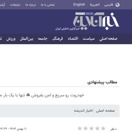
فارسی
العربية
English
تماس با ما
درباره ما
تبلیغات
آرشی
صفحه اصلی
سیاست
اقتصاد
فرهنگ
جامعه
بین‌الملل
ورزش
تا
مطالب پیشنهادی
خودروت رو سریع و امن بفروش 🚘 تنها با یک بار م
صفحه اصلی
اخبار اندیشه
۱۱ بهمن ۱۴۰۴ - ۱۹:۲۹
۰ نفر