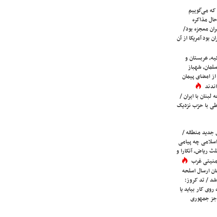
که می‌گوییم
حال مذاکره
ران معجزه بود/
ن بود آمریکا از آن
یه، عربستان و
لمان، شهباز
ز امضای پیمان
ندند
لبنان با ایران /
ی با حزب نزدیک
 جدید منطقه /
اسلامی چه پیامی
لث ریاض، آنکارا و
 امنیتی غرب
ان ارسال اسلحه
شد / تد کروز:
روی کار بیاید یا
جز جمهوری