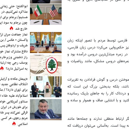
ابوالفتح: حتی زمانی 
مذاکره نمی‌کنیم، در 
هستیم/ برجام برای ای
چون برجام به سود ایرا
خارج شد
نماز جماعت سران ترک
پاکستان + عکس / بن‌س
فارسی توسط مردم با تصور اینکه زبان
شریف و اردوغان پس ا
یز حکم‌روایی می‌کرد؛ درس زبان فارسی،
دفاع مشترک نماز خوا
ر زمره مبتذل‌ترین دروس درآمده بود و
راز دشمنی وزیرخارجه 
نمره‌های دروس مشکل، مانند ریاضیات و
یوسف رجی چه ارتباط
به اسرائیل دارد؟
«پیمان مکه» و آرایش
 آموختن درس و گوش فرادادن به تقریرات
ائتلاف نظامی جدید 
نند، بلکه بدبختی بزرگ این است که
برای تهران دارد؟ / مث
 و دردناک کار را به جاهای باریک رسانیده
اسلام‌آباد علیه خلاء
نید و با انشایی صاف و هموار و ساده و
سناتور آمریکایی خواه
برای شورش در ایران 
فرقی نمی‌کند پسر شاه 
مریم رجوی، هر کسی 
 ارتباط منطقی ندارند و جمله‌ها مانند
اسلامی
 پیدا است. به‌آسانی می‌توان دریافت که