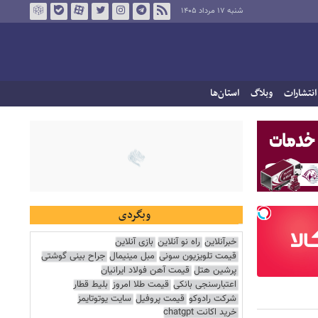
شنبه ۱۷ مرداد ۱۴۰۵
انتشارات
وبلاگ
استان‌ها
وبگردی
خبرآنلاین
راه نو آنلاین
بازی آنلاین
قیمت تلویزیون سونی
مبل مینیمال
جراح بینی گوشتی
پرشین هتل
قیمت آهن فولاد ایرانیان
اعتبارسنجی بانکی
قیمت طلا امروز
بلیط قطار
شرکت رادوکو
قیمت پروفیل
سایت یوتوتایمز
خرید اکانت chatgpt