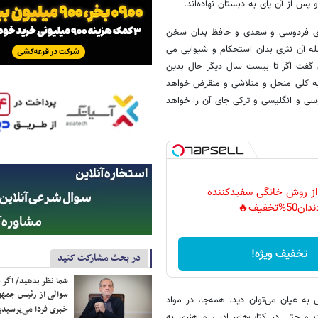
 پس از آن پای به دبستان نهاده‌اند.
وزی فردوسی و سعدی و حافظ بدان سخن
یله آن نثری بدان استحکام و شیوایی می
ن گفت اگر تا بیست سال دیگر حال بدین
به کلی منحل و متلاشی و منقرض خواهد
سی و انگلیسی و ترکی جای آن را خواهد
 از روش خانگی سفیدکننده
دان50%تخفیف🔥
تخفیف ویژه!
در بحث مشارکت کنید
شما نظر بدهید/ اگر خ
سوالی از رئیس جمه
 به عیان می‌توان دید. همه‌جا، در مواد
خبری فردا می‌پرسیدی
ت و حتی در کتاب‌های ادبی و هنری به