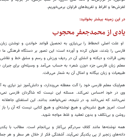
لغزش‌ها و افراط و تفریط‌های فراوان برمی‌خوریم.
در این زمینه بیشتر بخوانید:
یادی از محمدجعفر محجوب
او علت اصلی انحطاط را بی‌نیازی به تحصیل قواعد خواندن و نوشتن زبان 
فارسی را بلدند، عنوان کرده و آورده است: این تصور بر دستگاه فرهنگی ما ن
یعنی قرائت و دیکته و انشای آن در ردیف ورزش و رسم و مشق خط و نقاشی د
معلم زبان فارسی جزء «وزن شعر» به حساب می‌آمد و وسیله‌ای برای جبران 
طبیعیات و زبان بیگانه و امثال آن به شمار می‌رفت.
هم‌اینک معلم فارسی خود را آلت معطله می‌پندارد، و دانش‌آموز نیز نیازی به
وی در خود احساس نمی‌کند. مسئله این نیست که شاگردان فارسی نمی‌دا
نمی‌دانند که نمی‌دانند و، در نتیجه، نمی‌خواهند بدانند. این استغنای جاهلانه
است. امروز هیچ نشریه‌ای و هیچ نوشته‌ای و هیچ کتابی نیست که آن را باز ک
روشن و بی‌تکلف و بدون تعقید و غلط مواجه شوید.
همه نوشته‌ها مانند کلاف سردرگم بی‌آغاز و بی‌انجام است. مطالب با یکدیگر
دانه‌های زنجیر از پی یکدیگر نمی‌آیند. آشفتگی فکر از خلال هر سطر و هر جمله