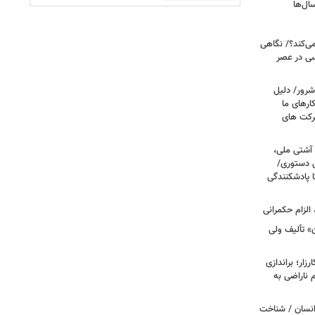
ال‌ها
می‌کند؟/ نگاهی
سی در عصر
شرور/ دلیل
رهای ما
شرکت های
 آشتی ملی،
نی دستوری/
ا پادشکنندگی
الزام حکمرانی
ن» تألیف ولی
ار؛ براندازی
ناراضی به
انسان / شناخت