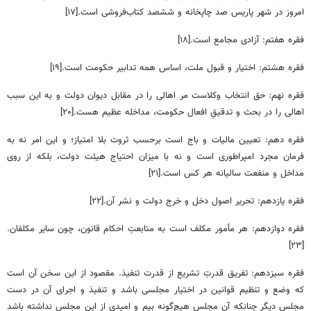
امروز در شهر پاریس صد چاپخانه و ششصد کتاب‌فروشی است.[۱۷]
فقره هفتم: آزادی مجامع است.[۱۸]
فقره هشتم: اختیار و قبول ملت، اساس همه تدابیر حکومت است.[۱۹]
فقره نهم: حق انتخاب وکلاست مر اهالی را در مقابل دیوان دولت و به این سبب
اهالی را در بحث و تدقیقِ افعال حکومت، مداخله عظیم هست.[۲۰]
فقره دهم: تعیین مالیات و باج است برحسب ثروت بلا امتیاز؛ و این امر نه به
فرمان مجرد امپراطوری است و نه با میزان احتیاج هیئت دولت، بلکه از روی
مداخل و منفعت سالیانه هر کس است.[۲۱]
فقره یازدهم: تحریر اصول دخل و خرج دولت و نشر آن.[۲۲]
فقره دوازدهم: هر مأمور مکلف است به متابعتِ احکام قانون، چون سایر مکلفان.
[۲۳]
فقره سیزدهم: تفریق قدرتِ تشریع از قدرت تنفیذ. مقصود از این سخن آن است
که وضع و تنظیم قوانین در اختیار مجلسی باشد و تنفیذ و اجرای آن در دست
مجلس دیگر چنان‎که آن مجلس هیچ‌گونه بیم و امیدی از این مجلس نداشته باشد