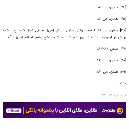
[۳۴] همان، ص ۸۱.
[۳۵] همان، ص ۸۱.
[۳۶] همان، ص ۸۱. ترجمه: وقتی پیامبر اسلام (ص) به زنی تعلق خاطر پیدا کرد،
بر شوهرِ او واجب است که وی را طلاق دهد تا به نکاح پیامبر اسلام (ص) درآید.
[۳۷] صص ۸۲-۸۳.
[۳۸] همان، ص ۸۳.
[۳۹] همان، ص ۸۳.
۲۱۶۲۱۶
کد مطلب
2216523