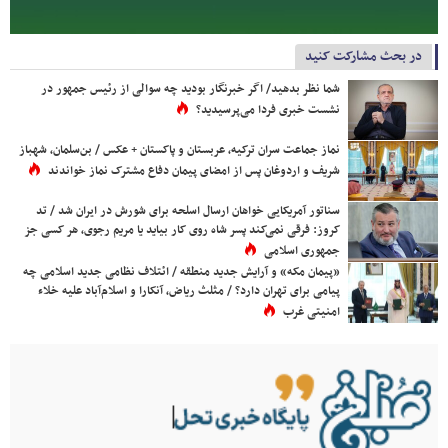
در بحث مشارکت کنید
شما نظر بدهید/ اگر خبرنگار بودید چه سوالی از رئیس جمهور در
نشست خبری فردا می‌پرسیدید؟
نماز جماعت سران ترکیه، عربستان و پاکستان + عکس / بن‌سلمان، شهباز
شریف و اردوغان پس از امضای پیمان دفاع مشترک نماز خواندند
سناتور آمریکایی خواهان ارسال اسلحه برای شورش در ایران شد / تد
کروز: فرقی نمی‌کند پسر شاه روی کار بیاید یا مریم رجوی، هر کسی جز
جمهوری اسلامی
«پیمان مکه» و آرایش جدید منطقه / ائتلاف نظامی جدید اسلامی چه
پیامی برای تهران دارد؟ / مثلث ریاض، آنکارا و اسلام‌آباد علیه خلاء
امنیتی غرب