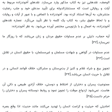
الوصف، نقدهایی نیز به کتاب مذکور وارد می‌سازد. نقدهای آخوندزاده مربوط به
آیات و روایاتی است که مستشارالدوله برای تأیید مدعای خود و جلب رضایت
متشرعان، به آن‌ها استناد کرده بود. آخوندزاده با اغماض و با عبور از آیات و روایات
و با لحاظ حقوق بشر، به کتاب یک کلمه با نظر تأیید می‌نگرد. عصاره نقدهای
آخوندزاده، به اجمال و با بازنویسی مختصر آورده می‌شود. به نظر آخوندزاده:
آیه حجاب، دلیلی بر عدم مساوات حقوق مردان و زنان می‌باشد که با روزگار ما
نمی‌سازد.[۳۲]
عدم مساوات در گواهی و شهادتِ مسلمان و غیرمسلمان، با حقوق انسان در تقابل
است.[۳۳]
تجویزِ بیع و شراء غلام و کنیز از بت‌پرستان و مشرکان، خلاف قواعد انسانی و در
تقابل با حریت انسان می‌باشد.[۳۴]
ممنوعیت پسران و دختران از اختلاط و دوستی، خلاف آزادیِ طبیعی و ذاتیِ آن
هاست. نمی‌شود ازدواج موقت را تجویز نمود و روابط دوستانه پسران و دختران را
حرام دانست.[۳۵]
احادیثی که حیثیت و کرامت انسان را تهدید می‌کنند مانند حدیث: اذا وقع بصره