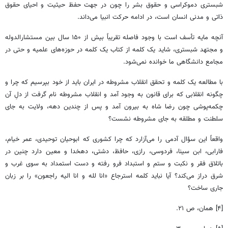
شبستری دموکراسی و حقوق بشر را چون در جهت حفظ حیثیت و احیای حقوق
ذاتی و مدنی انسان است، در ادامه حرکت انبیا می‌داند.
آنچه مایه تأسف است با وجود فاصله تقریباً بیش از ۱۵۰ سال بین مستشارالدوله
و مجتهد شبستری، شاید یک کلمه از کتاب یک کلمه در حوزه‌های علمیه و حتی در
مجامع دانشگاهی ما خوانده نمی‌شود.
با مطالعه یک کلمه و تحقق انقلاب مشروطه در ایران باید از خود بپرسیم که چرا و
چگونه انقلابی که برای قانون به وجود آمد و انقلاب مشروطه نام گرفت از دلِ آن
چکمه‌‎پوشی چون رضا شاه به بیرون آمد و پس از چندین دهه، ولایت به جای
سلطنت و مطلقه به جای مشروطه نشست؟
واقعاً این سؤال آدمی را می‌آزارد که چرا کشوری که ابوحیان توحیدی، عمر خیام،
فارابی، ابن سینا، فردوسی، رازی، حافظ، دشتی، دهخدا و معین دارد چنین در
باتلاق فقر و نکبت و ستم و استبداد فرو رفته و دست استمداد به سوی غرب و
شرق دراز می‌کند؟ آیا نباید کلمه استرجاع «انا لله و انا الیه راجعون» را بر زبان
جاری ساخت؟
[۴] همان، ص ۲۱.