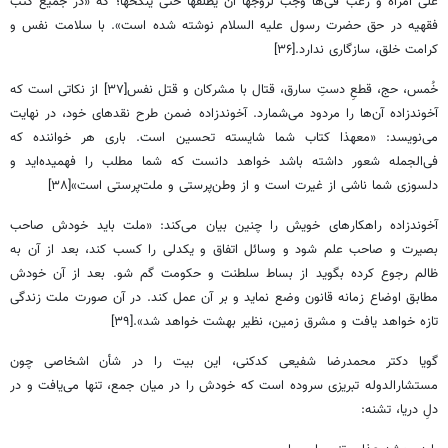
علی امرأه و رغب فی‌ها وجب لزوجها ان یطلقها حتی ینکحها؛ که «در جمیع کتب
فقهیه در حق حضرت رسول علیه السلام نوشته شده است». با سلامت نفس و
کرامت خلق، سازگاری ندارد.[۳۶]
خُمس، حج، قطعِ دستِ سارق، قتال با مشرکان و قتل نفس[۳۷] از نکاتی است که
آخوندزاده آن‌ها را مردود می‌شمارد. آخوندزاده ضمن طرح نقدهای خود، در نهایت
می‌نویسد: «مع‎هذا کتاب شما شایسته تحسین است. باری هر خواننده که
فی‌الجمله شعور داشته باشد خواهد دانست که شما مطلب را فهمیده‌اید و
دلسوزی شما ناشی از غیرت است و از وطن‌پرستی و ملت‌پرستی است»[۳۸]
آخوندزاده راهکارهای خویش را چنین بیان می‌کند: «ملت باید خودش صاحب
بصیرت و صاحب علم شود و وسائل اتفاق و یکدلی را کسب کند، بعد از آن به
ظالم رجوع کرده بگوید از بساط سلطنت و حکومت گم شو. بعد از آن خودش
مطابق اوضاع زمانه قانون وضع نماید و بر آن عمل کند. در آن صورت ملت زندگی
تازه خواهد یافت و مشرق زمین، نظیر بهشت خواهد شد».[۳۹]
گویا دکتر محمدرضا شفیعی کدکنی، این بیت را در شأن اشخاصی چون
مستشارالدوله تبریزی سروده است که خودش را در میان جمع، تنها می‌یافت و در
دلِ دریا، تشنه: