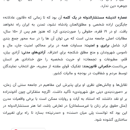
جوهره دین ندارد.
عصاره اندیشه مستشارالدوله در یک کلمه
آن بود که تا زمانی که «قانون عادلانه»
جایگزین اراده شخصی و مطلق‌العنان پادشاه نشود، تمدن به ایران راه نخواهد
یافت. او در ۱۹ فقره، حقوقی را صورت‌بندی کرد که هنوز هم پس از ۱۵۰ سال،
مطالبات اصلی جامعه مدنی است که می توان آن ها را در سه محور جمع بندی
کرد شامل
برابری و امنیت:
مساوات همه در برابر محاکم، امنیت جان، مال و
ناموس شهروندان و منع مطلق شکنجه برای اعتراف.
آزادی‌های مدنی:
آزادی بیان،
قلم، مطبوعات و تجمعات؛ او حریت شخصیه را حق خدادادی هر انسان
می‌دانست.
حکمرانی قانون‌مند:
تفکیک قوای مقننه از مجریه، حق انتخاب نمایندگان
توسط مردم و شفافیت در بودجه و مالیات کشور.
تقابل‌ها و چالش‌های نظری او برای پذیرش این مفاهیم در جامعه سنتی آن زمان،
بر «صورت‌بندی دینی حق شهروندی» تأکید داشت. اگرچه متفکرانی چون آخوندزاده
بر او نقد داشتند که استناد به آیات و روایات ممکن است با برخی واقعیات مدرن
(مثل حقوق برابر زنان یا غیرمسلمانان) در تعارض باشد، اما هنر مستشارالدوله در
این بود که توانست پلی میان «سنت» و «مدرنیته» بسازد تا راه برای تغییرات
ساختاری گشوده شود.