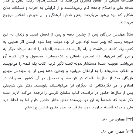
لطف‌الله میثمی در همان مسیری می‌رفتند که مستشارالدوله رفت؛ یعنی بر مدار
منافع ملی و اصلاح جامعه گام برمی‌داشتند و از گرایش به احزاب و تشکلات بدان
شکلی که بود پرهیز می‌کردند؛ یعنی تلاش فرهنگی را بر خیزش انقلابی ترجیح
می‌دادند.
مثلاً مهندس بازرگان پس از چندین دهه و پس از تحمل تبعید و زندان به این
نتیجه رسید که بهتر است نهاد دین از نهاد دولت جدا شود. ایشان اگر عنایتی به
کتابِ یک کلمه می‌داشت و راه باقی‌مانده مستشارالدوله را ادامه می‌داد دیگر به
راهی گام نمی‌نهاد که تبعیض طبقاتی و تک‌امضایی، محصول و تنها ثمره آن
می‌باشد. عجیب است! مستشارالدوله تحت تأثیر غرب، کتاب یک کلمه را می‌نویسد
و انقلاب مشروطه را به ارمغان می‌آورد و چندین دهه پس از او، مهندس مهدی
بازرگان بعد از سال‌ها اقامت در فرانسه و تحصیل در آن کشور، مطهرات در
اسلام را می نگاردکتابی که دیگران نیز می‌توانستند بنویسند. دکتر علی شریعتی
پس از سال‌ها حضور در فرانسه، کتاب سلمان فارسی را ترجمه می‌کند. لازم است
ذکر شود که شخصاً به آن دو نویسنده تعلق خاطر خاصی دارم اما به لحاظ درد
ملی و درکِ فاصله ایران با دول مترقی به بیان چنین قیاسی پرداختم.
[۳۲] همان، ص ۸۰.
[۳۳] همان، ص ۸۰.