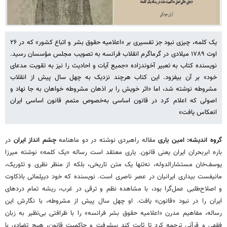
یک کلمه، چیزی نبود جز تفسیری بر «اعلامیه حقوق بشر و اتباع کشور» که در ۲۶
اوت ۱۷۸۹ میلادی در گرماگرم انقلاب فرانسه به تصویب مجلس مؤسسان رسید.
نویسنده کتاب به تعبیر آخوندزاده «جمیع آیات و احادیث را نیز به تقویت مدعای
خود» بر آن بیفزود. این کتاب هرچند نزدیک به چهل سال پیش از انقلاب
مشروطه نوشته شد، اما «اثر خویش را بر اذهان مشروطه خواهان به جا نهاد و
اصولی که اعلام کرد در قانون اساسی به‌خصوص متمم قانون اساسی ایران
انعکاس یافت»
گروه اندیشه: امین یاری
مقاله راهبردی نوشته در دو ماهنامه
چشم انداز ایران
در
باره ابربحران ایران یعنی قانون. یاری معتقد است
رساله «یک کلمه» نوشته میرزا
یوسف‌خان مستشارالدوله، نه‌تنها یک متن تاریخی، بلکه از منظر نظری و تئوریک،
مانیفست بیداری ایرانیان در عصر ناصری است. نویسنده که خود دیپلماتی باذکاوت
و اصلاح‌طلبی عمل‌گرا بود، با مشاهده نظم و ترقی در غرب، ریشه تمام دردهای
ایران را در نبود «قانون» یافت. او چهل سال پیش از مشروطه، با نگارش این
رساله، مفاهیم مدرن «اعلامیه حقوق بشر فرانسه» را با ظرافتی بی‌نظیر به زبان
فقهی و قرآنی ترجمه کرد تا ثابت کند پیشرفت و حاکمیت قانون، هیچ تضادی با