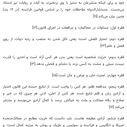
خود و برای اینکه متشرعان به ستیز با وی برنخیزند به آیات و روایات نیز استناد
می‌جست. مستشارالدوله ملاحظات خود را بر اساس قوانین فرانسه (در ۱۹ بند)
چنین بیان می‌کند:[۱۱]
فقره اول: مساوات در محاکمات و مرافعات در اجرای قانون.[۱۲]
فقره دوم: امتیاز فضلی است؛ یعنی نائل شدن به منصب و رتبه دولت از روی
فضل و علم.[۱۳]
فقره سوم: حریّت شخصیه است یعنی بدن هر کس آزاد است و احدی را قدرت
نیست سیلی و مشت به کسی بزند یا دشنام و فحش بدهد.[۱۴]
فقره چهارم: امنیت جان و عِرض و مال است.[۱۵]
فقره پنجم: مدافعه ظلم، هر کس را واجب است. از نتایج حسنه این قانون اختیار
و آزادی زبان و قلم شایع شده. هر کس از اعلی، ادنی هر چیزی که در خیر و
صلاح و رفاه مملکت و ملت به خیالش برسد با کمال آزادی می‌نویسد و منتشر
می‌کند.[۱۶]
فقره ششم: آزادی مطبعه هاست. باید دانست که حُریت مطابع در ممالک‌متحده
امریکا و انگلیس و فرانسه و سوئیس و بلژیک و یونان به مرتبه کمال است؛ و