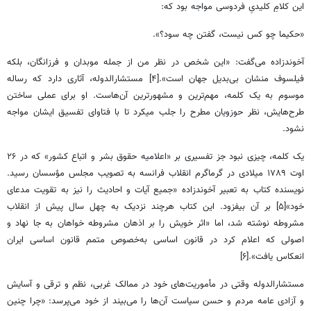
این کلامِ کلیدیِ فردوسی مواجه بود که:
«حکیما چو کس نیست، گفتن چه سود؟».
آخوندزاده می‌گفت: «این شخص در نظر من از جمله موبدان و فرزانگان، بلکه
فیلسوف منشان بی‌بدیل جهان است».[۴] مستشارالدوله، آثاری دارد که رساله
موسوم به یک کلمه، مهم‌ترین و مشهورترین آن‌هاست. او برای عملی ساختن
طرح‌هایش، نظر حوزویان مطرح را جلب می‎کرد تا با فتاوای تفسیق ایشان مواجه
نشود.
یک کلمه، چیزی نبود جز تفسیری بر «اعلامیه حقوق بشر و اتباع کشور» که در ۲۶
اوت ۱۷۸۹ میلادی در گرماگرم انقلاب فرانسه به تصویب مجلس مؤسسان رسید.
نویسنده کتاب به تعبیر آخوندزاده «جمیع آیات و احادیث را نیز به تقویت مدعای
خود»[۵] بر آن بیفزود. این کتاب هرچند نزدیک به چهل سال پیش از انقلاب
مشروطه نوشته شد، اما «اثر خویش را بر اذهان مشروطه خواهان به جا نهاد و
اصولی که اعلام کرد در قانون اساسی به‌خصوص متمم قانون اساسی ایران
انعکاس یافت».[۶]
مستشارالدوله وقتی در مأموریت‌های خود در ممالک غربی، نظم و ترقی و آسایش
و آزادی عامه مردم و حسن سیاست آن‌ها را می‌بیند از خود می‌پرسد: «چرا چنین