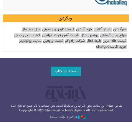
وبگردی
خبرآنلاین
راه نو آنلاین
بازی آنلاین
قیمت تلویزیون سونی
مبل مینیمال
جراح بینی گوشتی
پرشین هتل
قیمت آهن فولاد ایرانیان
اعتبارسنجی بانکی
قیمت طلا امروز
بلیط قطار
شرکت رادوکو
قیمت پروفیل
سایت یوتوتایمز
خرید اکانت chatgpt
نسخه دسکتاپ
تمامی حقوق این سایت برای خبرآنلاین محفوظ است. نقل مطالب با ذکر منبع بلامانع است.
Copyright © 2025 khabaronline News Agancy, All rights reserved
طراحی و تولید: نستوه