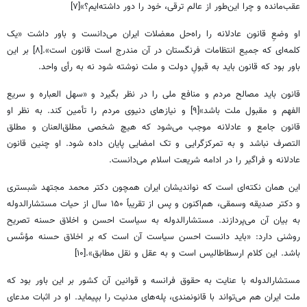
عقب‌مانده و چرا این‌طور از عالم ترقی، خود را دور داشته‌ایم؟»[۷]
او وضعِ قانون عادلانه را راه‌حل معضلات ایران می‌دانست و باور داشت «یک
کلمه‌ای که جمیع انتظامات فرنگستان در آن مندرج است قانون است».[۸] بر این
باور بود که قانون باید به قبولِ دولت و ملت نوشته شود نه به رأی واحد.
قانون باید مصالح مردم و منافع ملی را در نظر بگیرد و «سهل العباره و سریع
الفهم و مقبول ملت باشد»[۹] و نیازهای دنیوی مردم را تأمین کند. به نظر او
التصرف نباشد و به تمرکزگرایی و تک امضایی پایان داده شود. او چنین قانون
عادلانه و فراگیر را در ادامه شریعت اسلام می‌دانست.
این همان نکته‌ای است که نواندیشان ایران همچون دکتر محمد مجتهد شبستری
و دکتر صدیقه وسمقی، هم‌اکنون و پس از تقریباً ۱۵۰ سال از حیات مستشارالدوله
به بیان آن می‌پردازند. مستشارالدوله به سیاست احسن و اخلاق حسنه تصریح
روشنی دارد: «باید دانست احسن سیاست آن است که بر اخلاق حسنه مؤسَّس
باشد. این کلام ارسطاطالیس است و به عقل و نقل مطابق».[۱۰]
مستشارالدوله با عنایت به حقوق فرانسه و قوانین آن کشور بر این باور بود که
ملت ایران هم می‌تواند با قانونمندی، پله‌های مدنیت را بپیماید. او در اثبات مدعای