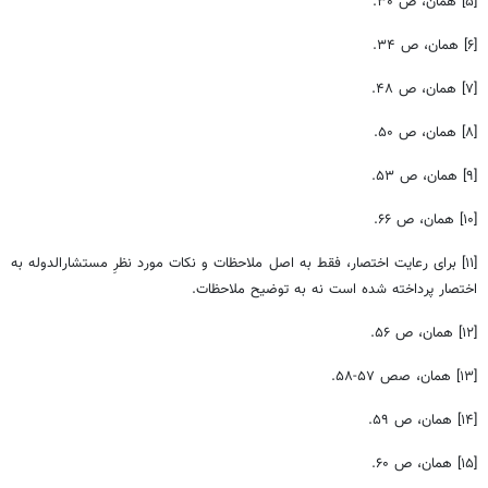
[۵] همان، ص ۳۰.
[۶] همان، ص ۳۴.
[۷] همان، ص ۴۸.
[۸] همان، ص ۵۰.
[۹] همان، ص ۵۳.
[۱۰] همان، ص ۶۶.
[۱۱] برای رعایت اختصار، فقط به اصل ملاحظات و نکات مورد نظرِ مستشارالدوله به
اختصار پرداخته شده است نه به توضیح ملاحظات.
[۱۲] همان، ص ۵۶.
[۱۳] همان، صص ۵۷-۵۸.
[۱۴] همان، ص ۵۹.
[۱۵] همان، ص ۶۰.