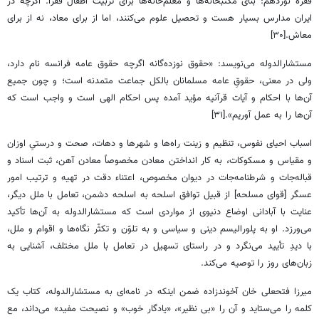
فقره نوزدهم: بنای مکتبخانه‌ها و معلم‌خانه‌ها برای تربیت اطفال فقرا. اگرچه در
ایران مدارس بسیار هست و تحصیل علوم می‌کنند، اما از برای معاد، نه از برای
معاش.[۳۰]
مستشارالدوله می‌نویسد: «حقوق نوزده‌گانه اگرچه حقوق عامه فرانسه نام دارد،
ولی در معنی، حقوقِ عامه مسلمانان بالکل جماعت متمدنه است؛ و چون جمیع
آن‌ها با احکام و آیات قرآنیه مؤید آمده پس احکام الهی است و واجب است که
آن‌ها را به عمل آوریم».[۳۱]
اسباب احیای نفوس، تنظیم و زینت راه‌ها و شهرها و دهات، صحت و درستیِ اوزان
و مقیاس و مسکوکات، به کار انداختن معادن مخصوصاً معادن آهن، ثبت اسناد و
قباله‌جات و شرطنامه‌جات در دیوان مخصوص، اعتناء دقت در تهیه و ترتیب امور
عسگر [قوای مسلحه] از قبیل توافق اسلحه به اسلحه دشمن، تعامل با ملل دیگر،
عنایت با آبادانی اوضاع دنیوی از مواردی است که مستشارالدوله به آن‌ها تأکید
می‌ورزد. او به پلورالیسم دینی و سیاسی و به تلوّن و تکثّر نگاه‌ها و اقوام و ملل،
با دیدِ تأیید می‌نگرد و در راستای تسهیل در تعامل با ملل مختلف، آشنایی به
زبان‌های روز را توصیه می‌کند.
میرزا فتحعلی خان آخوندزاده ضمن اینکه در نامه‌ای به مستشارالدوله، کتاب یک
کلمه را می‌ستاید و آن را «بی نظیر»، «یادگار خوب» و نصیحت مفید» می‌داند، مع