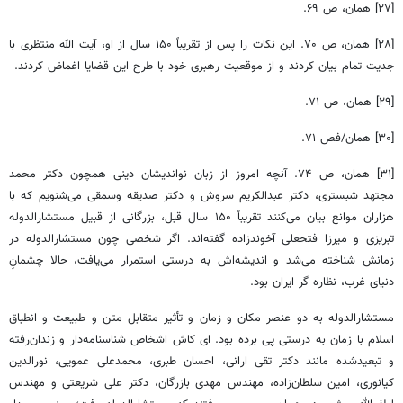
[۲۷] همان، ص ۶۹.
[۲۸] همان، ص ۷۰. این نکات را پس از تقریباً ۱۵۰ سال از او، آیت الله منتظری با
جدیت تمام بیان کردند و از موقعیت رهبری خود با طرح این قضایا اغماض کردند.
[۲۹] همان، ص ۷۱.
[۳۰] همان/فص ۷۱.
[۳۱] همان، ص ۷۴. آنچه امروز از زبان نواندیشان دینی همچون دکتر محمد
مجتهد شبستری، دکتر عبدالکریم سروش و دکتر صدیقه وسمقی می‌شنویم که با
هزاران موانع بیان می‌کنند تقریباً ۱۵۰ سال قبل، بزرگانی از قبیل مستشارالدوله
تبریزی و میرزا فتحعلی آخوندزاده گفته‌اند. اگر شخصی چون مستشارالدوله در
زمانش شناخته می‌شد و اندیشه‌اش به درستی استمرار می‌یافت، حالا چشمانِ
دنیای غرب، نظاره گر ایران بود.
مستشارالدوله به دو عنصر مکان و زمان و تأثیر متقابل متن و طبیعت و انطباق
اسلام با زمان به درستی پی برده بود. ای کاش اشخاص شناسنامه‌دار و زندان‌رفته
و تبعیدشده مانند دکتر تقی ارانی، احسان طبری، محمدعلی عمویی، نورالدین
کیانوری، امین سلطان‌زاده، مهندس مهدی بازرگان، دکتر علی شریعتی و مهندس