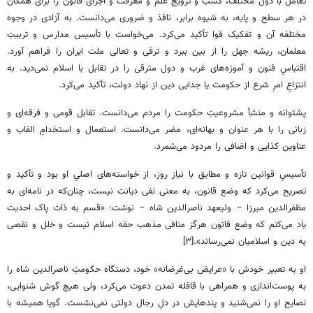
تعامل با دول مختلف، کسب و ترویج علم و معرفت و اجرای قانون را برای همگان
در هر سطح و پایه، به شیوه برابر، نافذ و ضروری می‌دانست. به آزادی در وجوه
مختلفه آن و تفکیک قوا تأکید می‌کرد. می‌خواست با تأسیس مدارس و تربیتِ
معلمان، ریشه جهل را از بین ببرد و ترقی و تعالی ملت ایران را فراهم آورد.
اقتباسِ فنون و آموزه‌های غرب و دول مترقی را در تقابل با اسلام نمی‌دید. به
انتزاعِ امرِ شرع از حکومت یا جدایی دین از نهاد دولت، تأکید می‌کرد.
پشتوانه و منشأِ مشروعیتِ حکومت را مردم می‌دانست. تقابل قومی و فرقه‌ای و
زبانی را با هر عنوان و بهانه‌ای، مضر می‌دانست. استعمال و استخدامِ القاب و
عناوین کذایی و اضافی را مردود می‌شمرد.
تأسیسِ قوانین تازه و مطابق با نیاز روز، از خواسته‌های اصلیِ او بود و تأکید و
تصریح می‌کرد که وضع قانون، به معنی نفی دیانت نیست، چنان‌که در نامه‌ای به
مظفرالدین میرزا – ولیعهد ناصرالدین شاه – نوشت: «قسم به ذات پاک احدیت
یاد می‌کنم که وضع قانون هرگز منافی مذهب حقه اسلام نیست و خلل و نقصی
به دین و اسلامیان نمی‌رساند».[۳]
او به تعبیر خودش با «عرایض بی‌غرضانه» خود، دستگاه حکومتِ ناصرالدین شاه را
به پوست‌اندازی و همراهی با قافله تمدن دعوت می‌کرد، ولی هیچ گوش شنوایی،
نصایح او را نمی‌شنید و پندهایش در دلِ رجال دولتی نمی‌نشست. گویا همیشه با