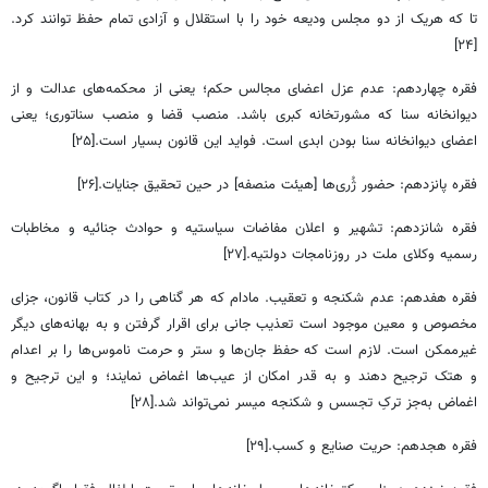
تا که هریک از دو مجلس ودیعه خود را با استقلال و آزادی تمام حفظ توانند کرد.
[۲۴]
فقره چهاردهم: عدم عزل اعضای مجالس حکم؛ یعنی از محکمه‌های عدالت و از
دیوانخانه سنا که مشورتخانه کبری باشد. منصب قضا و منصب سناتوری؛ یعنی
اعضای دیوانخانه سنا بودن ابدی است. فواید این قانون بسیار است.[۲۵]
فقره پانزدهم: حضور ژُری‌ها [هیئت منصفه] در حین تحقیق جنایات.[۲۶]
فقره شانزدهم: تشهیر و اعلان مفاضات سیاستیه و حوادث جنائیه و مخاطبات
رسمیه وکلای ملت در روزنامجات دولتیه.[۲۷]
فقره هفدهم: عدم شکنجه و تعقیب. مادام که هر گناهی را در کتاب قانون، جزای
مخصوص و معین موجود است تعذیب جانی برای اقرار گرفتن و به بهانه‌های دیگر
غیرممکن است. لازم است که حفظ جان‌ها و ستر و حرمت ناموس‌ها را بر اعدام
و هتک ترجیح دهند و به قدر امکان از عیب‌ها اغماض نمایند؛ و این ترجیح و
اغماض به‌جز ترکِ تجسس و شکنجه میسر نمی‌تواند شد.[۲۸]
فقره هجدهم: حریت صنایع و کسب.[۲۹]