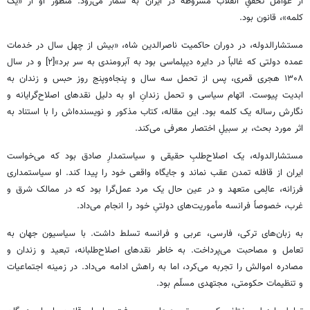
از عوامل تحقّقِ انقلاب مشروطه در ایران به شمار می‌رود. منظور او از «یک
کلمه»، قانون بود.
مستشارالدوله، در دوران حاکمیت ناصرالدین شاه، «بیش از چهل سال در خدمات
عمده دولتی که غالباً در دایره دیپلماسی بود به آبرومندی به سر برد»[۲] و در سال
۱۳۰۸ هجری قمری، پس از تحمل سه سال و پنجاه‌وپنج روز حبس و زندان به
ابدیت پیوست. اتهام سیاسی و تحمل زندانِ او به دلیل نقدهای اصلاح‌گرایانه و
نگارش رساله یک کلمه بود. این مقاله، کتاب مذکور و نویسنده‌اش را با استناد به
اثر مورد بحث، بر سبیلِ اختصار معرفی می‌کند.
مستشارالدوله، یک اصلاح‌طلبِ حقیقی و سیاستمدارِ صادق بود که می‌خواست
ایران از قافله تمدن عقب نماند و جایگاه واقعی خود را پیدا کند. او سیاستمداری
فرزانه، عالِمی متعهد و در عین حال یک مرد عمل‌گرا بود که در ممالک شرق و
غرب، خصوصاً فرانسه مأموریت‌های دولتیِ خود را انجام می‌داد.
به زبان‌های ترکی، فارسی، عربی و فرانسه تسلط داشت. با سیاسیون جهان به
تعامل و مصاحبت می‌پرداخت. به خاطر نقدهای اصلاح‌طلبانه، تبعید و زندان و
مصادره اموالش را تجربه می‌کرد، اما به راهش ادامه می‌داد. در زمینه اجتماعیات
و تنظیمات حکومتی، مجتهدی مسلّم بود.