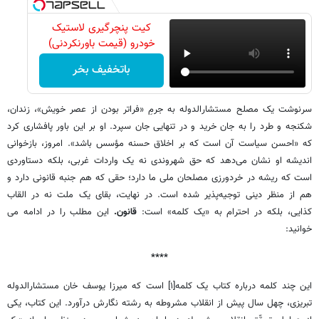
کیت پنچرگیری لاستیک
خودرو (قیمت باورنکردنی)
باتخفیف بخر
سرنوشت یک مصلح مستشارالدوله به جرمِ «فراتر بودن از عصر خویش»، زندان،
شکنجه و طرد را به جان خرید و در تنهایی جان سپرد. او بر این باور پافشاری کرد
که «احسن سیاست آن است که بر اخلاق حسنه مؤسس باشد». امروز، بازخوانی
اندیشه او نشان می‌دهد که حق شهروندی نه یک واردات غربی، بلکه دستاوردی
است که ریشه در خردورزی مصلحان ملی ما دارد؛ حقی که هم جنبه قانونی دارد و
هم از منظر دینی توجیه‌پذیر شده است. در نهایت، بقای یک ملت نه در القاب
کذایی، بلکه در احترام به «یک کلمه» است:
قانون.
این مطلب را در ادامه می
خوانید:
****
این چند کلمه درباره کتاب یک کلمه[۱] است که میرزا یوسف خان مستشارالدوله
تبریزی، چهل سال پیش از انقلاب مشروطه به رشته نگارش درآورد. این کتاب، یکی