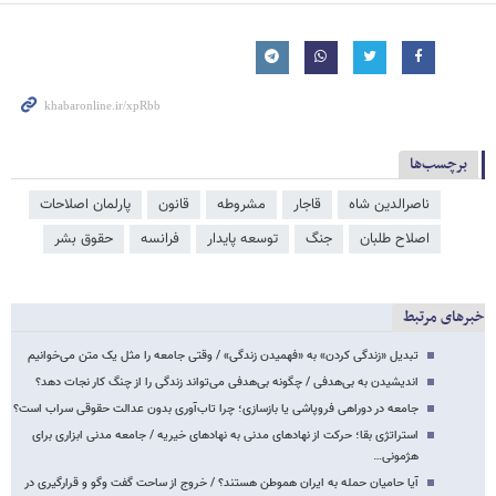
برچسب‌ها
ناصرالدین شاه
قاجار
مشروطه
قانون
پارلمان اصلاحات
اصلاح طلبان
جنگ
توسعه پایدار
فرانسه
حقوق بشر
خبرهای مرتبط
تبدیل «زندگی کردن» به «فهمیدن زندگی» / وقتی جامعه را مثل یک متن می‌خوانیم
اندیشیدن به بی‌هدفی / چگونه بی‌هدفی می‌تواند زندگی را از چنگ کار نجات دهد؟
جامعه در دوراهی فروپاشی یا بازسازی؛ چرا تاب‌آوری بدون عدالت حقوقی سراب است؟
استراتژی بقا؛ حرکت از نهادهای مدنی به نهادهای خیریه / جامعه مدنی ابزاری برای
هژمونی…
آیا حامیان حمله به ایران هموطن هستند؟ / خروج از ساحت گفت وگو و قرارگیری در