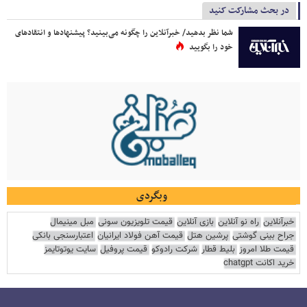
در بحث مشارکت کنید
شما نظر بدهید/ خبرآنلاین را چگونه می‌بینید؟ پیشنهادها و انتقادهای
خود را بگویید
وبگردی
خبرآنلاین
راه نو آنلاین
بازی آنلاین
قیمت تلویزیون سونی
مبل مینیمال
جراح بینی گوشتی
پرشین هتل
قیمت آهن فولاد ایرانیان
اعتبارسنجی بانکی
قیمت طلا امروز
بلیط قطار
شرکت رادوکو
قیمت پروفیل
سایت یوتوتایمز
خرید اکانت chatgpt