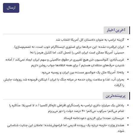
ارسال
آخرین اخبار
گزینه ترامپ به عنوان دادستان کل آمریکا انتخاب شد
ایران ابرقدرت نشده؛ این حرف‌ها برای استوری اینستاگرام خوب است، نه تصمیم‌سازی/
حسینی: آمریکا ممکن است ایران اتمی را تحمل کند، اما کنترل هرمز را نه!
غریب‌آبادی: کنوانسیون خزر هیچ تغییری در حقوق حاکمیتی و سهم ایران ایجاد نمی‌کند / آماده
شنیدن حرف‌های منتقدان هستیم / برای همه انتقادها جواب روشن داریم
پانه‌تا: آمریکا مثل یک «بوکسور مست» بین ایران و روسیه می‌دود
بحران آب، غذا و سلامت روان خدمه در میانه جنگ با ایران / لینکلن فرسوده شد روزولت جایش
را گرفت
پربیننده‌ترین
پاداش یک میلیارد دلاری ترامپ به راست‌گرای افراطی تازه‌کار کلمبیا / د لا اسپریلا: مذاکره را
تمام می‌کنم؛ سرکوب می‌کنم؛ ۴۰ درصد دولت را دور می‌ریزم
عربستان، مجددا برای الزیدی دعوت‌نامه فرستاد
هشدار وزارت خارجه درباره یک پرونده قدیمی اما فراموش‌نشده؛ عاملان این جنایت شناسایی
شوند