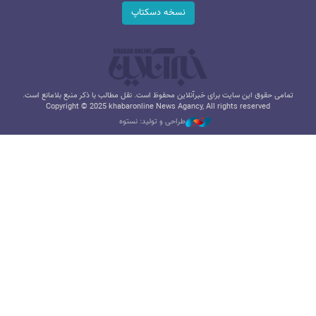
نسخه دسکتاپ
تمامی حقوق این سایت برای خبرآنلاین محفوظ است. نقل مطالب با ذکر منبع بلامانع است.
Copyright © 2025 khabaronline News Agancy, All rights reserved
طراحی و تولید: نستوه