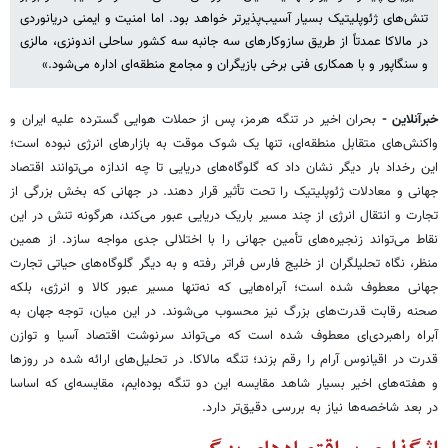
تنش‌های ژئوپلیتیک بسیار آسیب‌پذیرتر خواهد بود. اما امنیت و ایمنی دریانوردی
در مالاکا عمدتاً از طریق سازوکارهای سه جانبه سه کشور ساحلی اندونزی، مالزی
و سنگاپور و با همکاری فنی برخی بازیگران و مجامع منطقه‌ای اداره می‌شود.»
خبرآنلاین -
بحران اخیر در تنگه هرمز، پس از حملات هوایی گسترده علیه ایران و
واکنش‌های متقابل منطقه‌ای، تنها یک شوک موقت به بازارهای انرژی نبوده است؛
این رخداد بار دیگر نشان داد که گلوگاه‌های دریایی تا چه اندازه می‌توانند اقتصاد
جهانی و معادلات ژئوپلیتیک را تحت تأثیر قرار دهند. در جهانی که بخش بزرگی از
تجارت و انتقال انرژی از چند مسیر باریک دریایی عبور می‌کند، هرگونه تنش در این
نقاط می‌تواند زنجیره‌های تأمین جهانی را با اختلالی جدی مواجه سازد. از همین
منظر، نگاه تحلیلگران از خلیج فارس فراتر رفته و به دیگر گلوگاه‌های حیاتی تجارت
جهانی معطوف شده است؛ آبراه‌هایی که نه‌تنها مسیر عبور کالا و انرژی، بلکه
صحنه رقابت قدرت‌های بزرگ نیز محسوب می‌شوند. در این میان، توجه جهان به
آبراه راهبردی‌ای معطوف شده است که می‌تواند سرنوشت اقتصاد آسیا و توازن
قدرت در اقیانوس آرام را رقم بزند؛ تنگه مالاکا. در تحلیل‌های ارائه شده در روزها
و هفته‌های اخیر بسیار شاهد مقایسه این دو تنگه بوده‌ایم، مقایسه‌ای که اساسا
در بعد شاخصه‌ها نیاز به بررسی دقیق‌تر دارد.