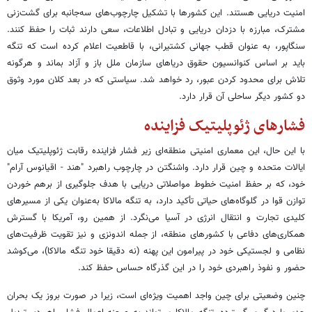
امنیت دریایی هستند. این کشورها با تشکیل چارچوب‌های سه‌جانبه برای گشت‌زنی
مشترک، مبارزه با دزدان دریایی و تبادل اطلاعات، سعی دارند ثبات را حفظ کنند.
سنگاپور، به عنوان قطب جهانی کشتیرانی، با قاطعیت اعلام کرده است که تنگه
باید بر اساس کنوانسیون حقوق دریاهای سازمان ملل باز و آزاد بماند و هرگونه
تلاش برای محدود کردن عبور، رد خواهد شد. سیاستی که در بعد کلان مورد وثوق
دو کشور دیگر ساحلی آن قرار دارد.
فشارهای ژئوپلیتیک فزاینده
با این حال، این معماری امنیتی منطقه‌ای زیر فشار فزاینده رقابت ژئوپلیتیک میان
ایالات متحده و چین قرار دارد. واشنگتن در چارچوب راهبرد "هند - اقیانوس آرام"
خود، که بر حفظ امنیت خطوط مواصلاتی دریایی با هدف جلوگیری از برهم خوردن
توازن قوا در گلوگاه‌های حیاتی تأکید دارد، به تنگه مالاکا به‌عنوان یکی از مسیرهای
کلیدی تجارت و انتقال انرژی در آسیا می‌نگرد. از همین رو، آمریکا با گسترش
همکاری‌های دفاعی با کشورهای منطقه، از جمله اندونزی و نیز تقویت ظرفیت‌های
نظامی و لجستیکی خود در پیرامون این پهنه (نه دقیقا خود تنگه مالاکا)، می‌کوشد
حضور و نفوذ راهبردی خود را در این گذرگاه حساس حفظ کند.
چنین وضعیتی برای چین واجد اهمیت ویژه‌ای است، زیرا در صورت بروز یک بحران