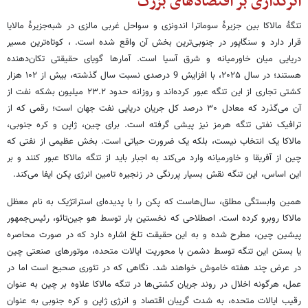
اثرگذاری بر اقتصادهای بزرگ
تنگهٔ مالاکا بین جزیرهٔ سوماترا اندونزی و سواحل غربی مالزی در شبه‌جزیرهٔ مالایا
قرار دارد و سنگاپور در جنوبی‌ترین بخش آن واقع شده است. ، کوتاه‌ترین مسیر
دریایی میان خاورمیانه و شرق آسیا است. آمارها گویای حقیقتی تکان‌دهنده
هستند؛ در سال ۲۰۲۵، با افزایش 9 درصدی نسبت سال گذشته، بیش از ۱۰۲ هزار
کشتی تجاری از این تنگه عبور کرده‌اند و روزانه حدود ۲۳.۲ میلیون بشکه نفت از
آن می‌گذرد که معادل ۳۰ درصد کل جریان دریایی نفت جهان است؛ رقمی که از
ترافیک نفتی تنگه هرمز نیز پیشی گرفته است. برای چین، ژاپن و کره جنوبی،
مالاکا یک انتخاب نیست، بلکه یک ضرورت حیاتی است. بخش عظیمی از نفتی که
چین از آفریقا و خاورمیانه وارد می‌کند به اجبار باید از تنگه مالاکا عبور کنند و بر
این اساس، این تنگه نقش بسیار پررنگی در زنجیره تامین انرژی پکن ایفا می‌کند.
همین وابستگی مطلق، سال‌هاست که پکن را با پدیده‌ای استراتژیک به نام معظل
مالاکا روبرو کرده است. اصطلاحی که نخستین بار توسط هو جین‌تائو، رئیس‌جمهور
پیشین چین، مطرح شده و به این حقیقت تلخ اشاره دارد که در صورت محاصره
یا بستن این تنگه توسط دشمن با محوریت ایالات متحده، موتورهای صنعتی چین
در عرض چند هفته خاموش خواهند شد. نگاهی که در تئوری صحیح است اما در
عمل، هرگونه اخلال در روند جریان کشتی‌ها در تنگه مالاکا علاوه بر چین به عنوان
رقیب ایالات متحده، به شدت گریبان اقتصاد و انرژی ژاپن و کره جنوبی به عنوان