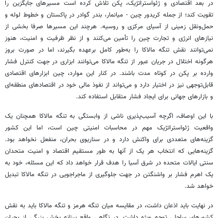
در بعد اقتصادی و ژئواستراتژیک، پکن تلاش کرده است مسیرهای جایگزین را
تقویت کند؛ از جمله کریدور چین - میانمار، بندر گوادر در پاکستان و خطوط لوله و
حمل‌ونقل زمینی از آسیای مرکزی و روسیه. هرچند این مسیرها صرفا بخشی از
نیازهای انرژی و تجارت چین را تأمین می‌کنند و از نظر ظرفیت و امنیت، هنوز
نمی‌توانند نقش تنگه مالاکا را به‌طور کامل برعهده بگیرند، اما در صورت بروز
هرگونه اختلال در جریان عبور از تنگه مالاکا می‌توانند ابزاری در جهت کنترل فشار
وارده بر پکن در کوتاه مدت باشند. در کنار این موارد، چین ابزارهای اقتصادی
قابل‌توجهی نیز در اختیار دارد و می‌تواند از نفوذ مالی خود در اقتصادهای منطقه‌ای
و بازارهای جهانی برای ایجاد فشار متقابل استفاده کند.
با این اوصاف، اگرچه آسیب‌پذیری ناشی از وابستگی به تنگه مالاکا همچنان یک
واقعیت ژئواستراتژیک مهم در محاسبات امنیتی چین است، اما این کشور
گزینه‌های متعددی برای واکنش دارد و در سناریوی بحران، منفعل نخواهد بود.
گزینه‌هایی که انتخاب هر یک از آنها به طور مستقیم اقتصاد و امنیت متحدان
سنتی ایالات متحده در شرق آسیا را هدف قرار خواهد داد که این مسئله، خود به
یک اهرم فشار بر واشنگتن در جهت جلوگیری از ماجراجویی در تنگه مالاکا تبدیل
خواهد شد.
در نهایت باید اذعان داشت، در مقایسه میان تنگه هرمز و تنگه مالاکا باید به نقش
کشورهای ساحلی توجه ویژه داشت. در نگاهی واقع بینانه بخش بزرگی از بحران