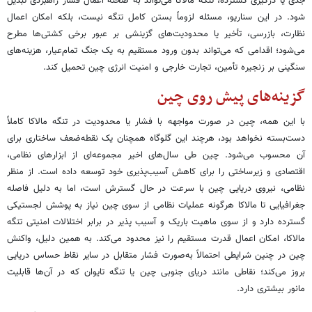
جدی یا درگیری گسترده، تنگه مالاکا می‌تواند به صحنه اعمال فشار راهبردی تبدیل
شود. در این سناریو، مسئله لزوماً بستن کامل تنگه نیست، بلکه امکان اعمال
نظارت، بازرسی، تأخیر یا محدودیت‌های گزینشی بر عبور برخی کشتی‌ها مطرح
می‌شود؛ اقدامی که می‌تواند بدون ورود مستقیم به یک جنگ تمام‌عیار، هزینه‌های
سنگینی بر زنجیره تأمین، تجارت خارجی و امنیت انرژی چین تحمیل کند.
گزینه‌های پیش روی چین
با این همه، چین در صورت مواجهه با فشار یا محدودیت در تنگه مالاکا کاملاً
دست‌بسته نخواهد بود، هرچند این گلوگاه همچنان یک نقطه‌ضعف ساختاری برای
آن محسوب می‌شود. چین طی سال‌های اخیر مجموعه‌ای از ابزارهای نظامی،
اقتصادی و زیرساختی را برای کاهش آسیب‌پذیری خود توسعه داده است. از منظر
نظامی، نیروی دریایی چین با سرعت در حال گسترش است، اما به دلیل فاصله
جغرافیایی تا مالاکا هرگونه عملیات نظامی از سوی چین نیاز به پوشش لجستیکی
گسترده دارد و از سوی ماهیت باریک و آسیب پذیر در برابر اختلالات امنیتی تنگه
مالاکا، امکان اعمال قدرت مستقیم را نیز محدود می‌کند. به همین دلیل، واکنش
چین در چنین شرایطی احتمالاً به‌صورت فشار متقابل در سایر نقاط حساس دریایی
بروز می‌کند؛ نقاطی مانند دریای جنوبی چین یا تنگه تایوان که در آن‌ها قابلیت
مانور بیشتری دارد.