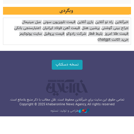
وبگردی
خبرآنلاین
راه نو آنلاین
بازی آنلاین
قیمت تلویزیون سونی
مبل مینیمال
جراح بینی گوشتی
پرشین هتل
قیمت آهن فولاد ایرانیان
اعتبارسنجی بانکی
قیمت طلا امروز
بلیط قطار
شرکت رادوکو
قیمت پروفیل
سایت یوتوتایمز
خرید اکانت chatgpt
نسخه دسکتاپ
تمامی حقوق این سایت برای خبرآنلاین محفوظ است. نقل مطالب با ذکر منبع بلامانع است.
Copyright © 2025 khabaronline News Agancy, All rights reserved
طراحی و تولید: نستوه