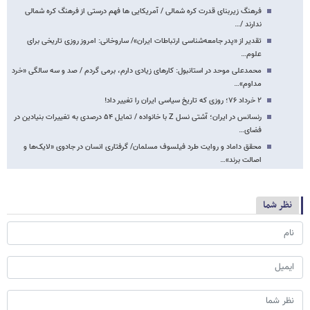
فرهنگ زیربنای قدرت کره شمالی / آمریکایی ها فهم درستی از فرهنگ کره شمالی
ندارند /…
تقدیر از «پدر جامعه‌شناسی ارتباطات ایران»/ ساروخانی: امروز روزی تاریخی برای
علوم…
محمدعلی موحد در استانبول: کارهای زیادی دارم، برمی گردم / صد و سه سالگی «خرد
مداوم»…
۲ خرداد ۷۶؛ روزی که تاریخ سیاسی ایران را تغییر داد!
رنسانس در ایران؛ آشتی نسل Z با خانواده / تمایل ۵۴ درصدی به تغییرات بنیادین در
فضای…
محقق داماد و روایت طرد فیلسوف مسلمان/ گرفتاری انسان در جادوی «لایک‌ها و
اصالت برند»…
نظر شما