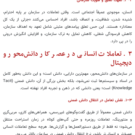
۲–۳. تعهد، تعلق و هویت سازمانی
انسان، موجودی عمیقاً اجتماعی است. وقتی تعاملات در سازمان بر پایه احترام،
شنیده شدن، شفافیت، و انصاف باشد، افراد احساس می‌کنند «جزئی از یک کل
معنادار» هستند. این حس تعلق پیامدهای مثبتی شامل تعهد به اهداف سازمان،
کاهش فرسودگی شغلی، کاهش تمایل به ترک سازمان، و افزایش انگیزش درونی
را در پی دارد.
۳. تعاملات انسانی در عصر کار دانش‌محور و
دیجیتال
در سازمان‌های دانش‌محور، مهم‌ترین دارایی، دانش است؛ و این دانش به‌طور کامل
در اسناد و سیستم‌ها ثبت نمی‌شود، بلکه بخش بزرگی از آن، دانش ضمنی (Tacit
Knowledge) است؛ یعنی دانشی که در ذهن و تجربه افراد نهفته است.
۳–۱. نقش تعامل در انتقال دانش ضمنی
دانش ضمنی معمولاً از طریق گفت‌وگوهای غیررسمی، همراهی‌های کاری، مربی‌گری
و منتورینگ، تعاملات روزمره و حتی گپ‌های کوتاه در زمان استراحت منتقل
می‌شود؛ نه فقط از طریق دستورالعمل‌ها و گزارش‌ها. هرچه سطح تعاملات انسانی
عمیق‌تر و انسانی‌تر باشد، نرخ انتقال دانش ضمنی در سازمان بالاتر می‌رود.