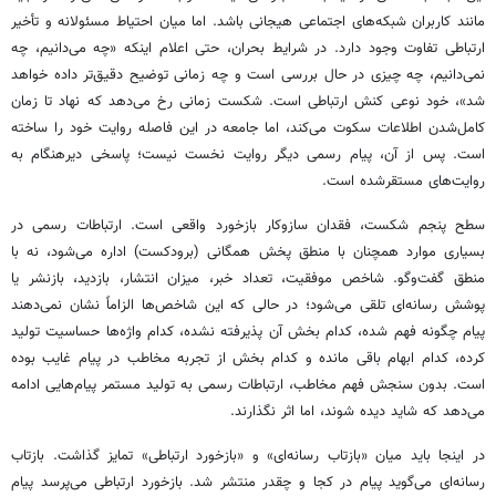
مانند کاربران شبکه‌های اجتماعی هیجانی باشد. اما میان احتیاط مسئولانه و تأخیر
ارتباطی تفاوت وجود دارد. در شرایط بحران، حتی اعلام اینکه «چه می‌دانیم، چه
نمی‌دانیم، چه چیزی در حال بررسی است و چه زمانی توضیح دقیق‌تر داده خواهد
شد»، خود نوعی کنش ارتباطی است. شکست زمانی رخ می‌دهد که نهاد تا زمان
کامل‌شدن اطلاعات سکوت می‌کند، اما جامعه در این فاصله روایت خود را ساخته
است. پس از آن، پیام رسمی دیگر روایت نخست نیست؛ پاسخی دیرهنگام به
روایت‌های مستقرشده است.
سطح پنجم شکست، فقدان سازوکار بازخورد واقعی است. ارتباطات رسمی در
بسیاری موارد همچنان با منطق پخش همگانی (برودکست) اداره می‌شود، نه با
منطق گفت‌وگو. شاخص موفقیت، تعداد خبر، میزان انتشار، بازدید، بازنشر یا
پوشش رسانه‌ای تلقی می‌شود؛ در حالی که این شاخص‌ها الزاماً نشان نمی‌دهند
پیام چگونه فهم شده، کدام بخش آن پذیرفته نشده، کدام واژه‌ها حساسیت تولید
کرده، کدام ابهام باقی مانده و کدام بخش از تجربه مخاطب در پیام غایب بوده
است. بدون سنجش فهم مخاطب، ارتباطات رسمی به تولید مستمر پیام‌هایی ادامه
می‌دهد که شاید دیده شوند، اما اثر نگذارند.
در اینجا باید میان «بازتاب رسانه‌ای» و «بازخورد ارتباطی» تمایز گذاشت. بازتاب
رسانه‌ای می‌گوید پیام در کجا و چقدر منتشر شد. بازخورد ارتباطی می‌پرسد پیام