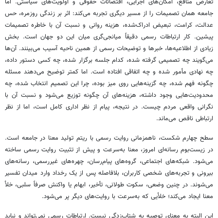
تعارض منافع، امکان‌های اجرایی، اقتضائات حقوقی و اولویت‌های سیاستی. اما
جامعه همان تصمیمات را از مسیر دیگری تجربه می‌کند: اثر بر زندگی روزمره، حس
عدالت، کرامت، تبعیض ادراک‌شده، هزینه روانی و نسبت آن با خاطره تصمیمات
پیشین. کار ارتباطات رسمی دقیقاً میانجی‌گری میان این دو جهان است. بخش
زیادی از اطلاعیه‌ها، خبرها و توضیحات رسمی از همین ناحیه آسیب می‌بینند. آن‌ها
می‌گویند چه تصمیمی گرفته شده، کدام جلسه برگزار شده، چه کسی دستور داده،
چه نهادی مأمور شده و چه اتفاقی افتاده است. اما کمتر توضیح می‌دهند مسئله
چگونه فهم شده، چه گزینه‌هایی روی میز بوده، چرا این تصمیم انتخاب شده، چه
محدودیت‌هایی وجود داشته، هزینه‌های آن چگونه توزیع می‌شود و نسبت آن با
نگرانی واقعی مردم چیست. در نتیجه، پیام از نظر اداری کامل است، اما از نظر
ارتباطی ناقص می‌ماند.
سطح چهارم شکست، ناهمزمانی روایت رسمی با ریتم تولید معنا در جامعه است.
در زیست‌بوم رسانه‌ای امروز، معنا به‌سرعت و پیش از تثبیت روایت رسمی ساخته
می‌شود. شبکه‌های اجتماعی، گروه‌های پیام‌رسان، چهره‌های غیررسمی، رسانه‌های
بیرونی و تجربه‌های شخصی کاربران، بلافاصله پس از یک رخداد وارد میدان تفسیر
می‌شوند. در چنین وضعی، سکوت طولانی، تأخیر، ابهام یا واکنش صرفاً سلبی، خلأ
معنا ایجاد می‌کند؛ خلأیی که به‌سرعت با روایت‌های دیگر پر می‌شود.
این البته به معنای توصیه به شتاب‌زدگی نیست. ارتباطات رسمی نمی‌تواند و نباید