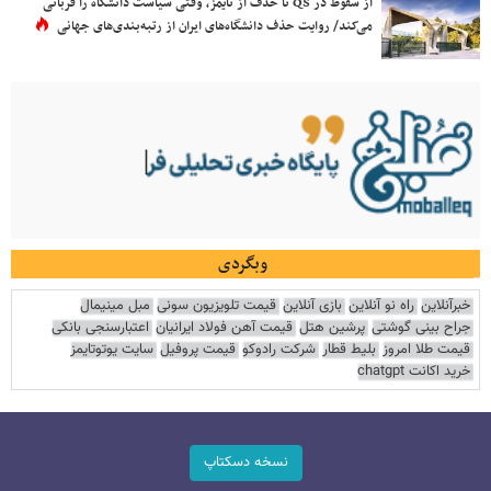
از سقوط در QS تا حذف از تایمز، وقتی سیاست دانشگاه را قربانی
می‌کند/ روایت حذف دانشگاه‌های ایران از رتبه‌بندی‌های جهانی
وبگردی
خبرآنلاین
راه نو آنلاین
بازی آنلاین
قیمت تلویزیون سونی
مبل مینیمال
جراح بینی گوشتی
پرشین هتل
قیمت آهن فولاد ایرانیان
اعتبارسنجی بانکی
قیمت طلا امروز
بلیط قطار
شرکت رادوکو
قیمت پروفیل
سایت یوتوتایمز
خرید اکانت chatgpt
نسخه دسکتاپ