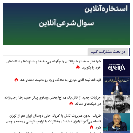
در بحث مشارکت کنید
شما نظر بدهید/ خبرآنلاین را چگونه می‌بینید؟ پیشنهادها و انتقادهای
خود را بگویید
قوه قضائیه: آقای خرازی به دادگاه ویژه روحانیت احضار شد
جزئیات جدید از قتل یک مداح/ پخش ویدئوی پیکر حمیدرضا رجب‌زاده
در شبکه‌های معاند
ظریف: بدون مدیریت تنش با آمریکا، حتی دوستان ایران هم از تهران
فاصله می‌گیرند/ایران نباید در مذاکرات با ترامپ قربانی روسیه و چین
شود