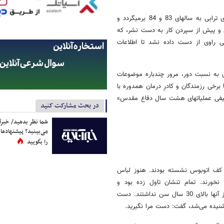
به گفته شیوا سجادی، تدوینگر کتاب، آغاز مصاحبه و تحقیق پیرامون روایت‎های ترابی به سال‎های 83 و 84 برمی‎گردد و
 و پیش از سپردن کار به دست نشر، که
فوظات ذهنی راوی از دست داده نشد تا اطلاعات
تکمیلی، ایجاد فاصله زمانی برای درگیر شدن ذهن راوی با گذشته‎های به نسبت دور، مرور چندباره موضوعات
مطرح‌شده، تلاش برای یافتن برخی شخصیت‎های ذکر‌شده در حوادث، گفت‌وگو با برخی رزمندگان و کادرِ درمان هم‎دوره با
ترابی، و بهره‎مندی از کتاب‎هایی مانند «دشت آزادگان در جنگ» و «کارنامة توصیفی عملیات‎های هشت سال دفاع مقدس»
در بحث مشارکت کنید
شما نظر بدهید/ خبرآن
می‌بینید؟ پیشنهادها 
را بگویید
ین کف اتوبوس نشسته بودند. هنوز لباس
نخورند. تمام تنشان تاول زده بود و
صورت‌هایشان باد کرده بود طوری که چشم‌شان جایی را نمی‌دید. هیچ‌کدام از آنها بالای 30 سال سن نداشتند. دست
 شنیده می‌شد، گفت: دست مرا نگیرید.