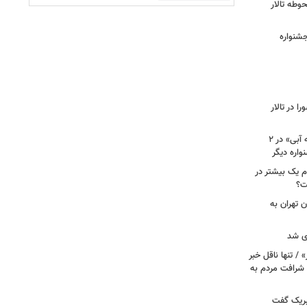
وطه تالار
جشنواره
 در تالار
نامزدی بهترین فیلم و بازیگری «دوچرخه آبی» در ۲
م یک بیشتر در
ت؟
ن تهران به
ری شد
 / تنها ناقل خبر
 شرافت مردم به
تبریک گفت