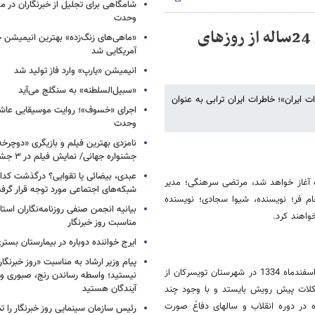
شامگاهی برای تجلیل از خبرنگاران در مح
وحدت
ملاقات ویژه با ایران/ خاطرات متفاوت یک زن 24ساله از روزهای
«ماهی‌های زنگ‌زده» بهترین انیمیشن 
آمریکایی شد
انیمیشن «یارپ» وارد فاز تولید شد
«سبیل‌السلطنه» به سنگلج می‌آید
 ایران»؛ خاطرات ایران ترابی به عنوان
اجرای «خسوف»؛ روایت موسیقایی عاشورا
وحدت
جشنواره جهانی/ نمایش فیلم در ۳ جشنواره دیگر
عبدی، بیضائی یا تقوایی؟ درگذشت کدا
ساعت 16 روز دوشنبه سوم مهرماه آغاز خواهد شد، مرتضی سرهنگی؛ مدیر
شبکه‌های اجتماعی مورد توجه قرار گرف
ام فر؛ نویسنده، شیوا سجادی؛ نویسنده
بیانیه انجمن صنفی روزنامه‌نگاران استا
اهند کرد.
مناسبت روز خبرنگار
ایرج خواننده دوباره در بیمارستان بست
پیام وزیر ارشاد به مناسبت «روز خبرنگار»
شیوا سجادی خاطرات ایران ترابی را در 416 صفحه نگاشته است. ایران ترابی اسفندماه 1334 در شهرستان تویسرکان از
نیستید؛ واسطه رساندن رنج، صبوری و
آیندگان هستید
شکلات پیش رویش بایستد و با وجود چند
سال ترک تحصیل با هدف خدمت به مردم، وارد کار درمان شود. این انگیزه در دوره انقلاب و سال‎های دفاعْ صورت
رئیس سازمان سینمایی روز خبرنگار را 