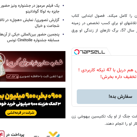
یک فیلم مرموز در جشنواره ونیز حضور د
جایزه به لوکا گوادانینو
متشکل از 22 فصل، گوشه‎های از زندگی این دلاورزن را کامل می‎کند. فصول ابتدایی کتاب
گزارش تصویری/ نمایش «هچل» در تالار 
گزیده‌ای است از خاطرات دوران کودکی او، دهه‎های 30 تا 50 که بیشتر صرف تلاش‎های او برای کسب تخصص در زمینه
شجاعت و خیال
مامایی و کمک به زنان روستایی می‎شود. با مهاجرت ایران ترابی به تهران، در سال 57، برگ تازه‎ای از زندگی او ورق
پنجمین حضور بین‌المللی «یکی از آن‌ه
مسابقه جشنواره Cinétoile تونس
هم پیچ گوشتی هم دریل با 47 تیکه کاربردی !
 تخفیف داره بخرش!
سفارش بده!
که به مناطق جنگی اعزام می‎شود. شرایط سخت جنگ از او یک تکنیسین بیهوشی زن