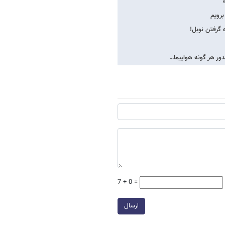
رویم
 گرفتن نوبل!
ور هر گونه هواپیما…
7 + 0 =
ارسال