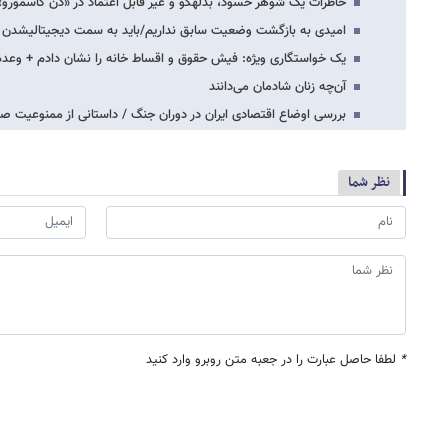
خاطرات یک شوهر حسود، بذله​گو و غیر قابل اعتماد در «دن کاسمورو»
امیدی به بازگشت وضعیت سابق نداریم/باید به سمت دیجیتالی​شدن ب
یک خواستگاری ویژه: فیش حقوق و اقساط خانه را نشان دادم + وعده
آن‌چه زنان شادمان می‌دانند
بررسی اوضاع اقتصادی ایران در دوران جنگ / داستانی از ممنوعیت صد
نظر شما
*
لطفا حاصل عبارت را در جعبه متن روبرو وارد کنید