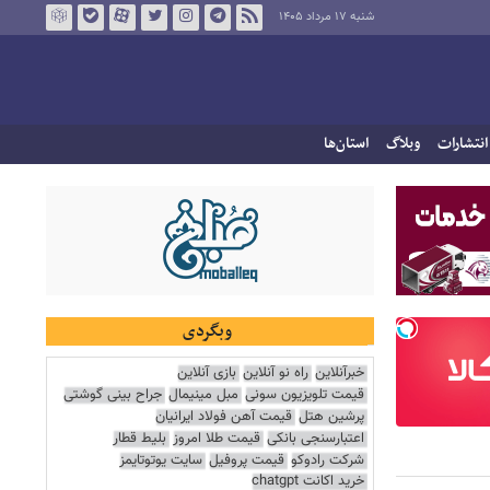
شنبه ۱۷ مرداد ۱۴۰۵
انتشارات
وبلاگ
استان‌ها
وبگردی
خبرآنلاین
راه نو آنلاین
بازی آنلاین
قیمت تلویزیون سونی
مبل مینیمال
جراح بینی گوشتی
پرشین هتل
قیمت آهن فولاد ایرانیان
اعتبارسنجی بانکی
قیمت طلا امروز
بلیط قطار
شرکت رادوکو
قیمت پروفیل
سایت یوتوتایمز
خرید اکانت chatgpt