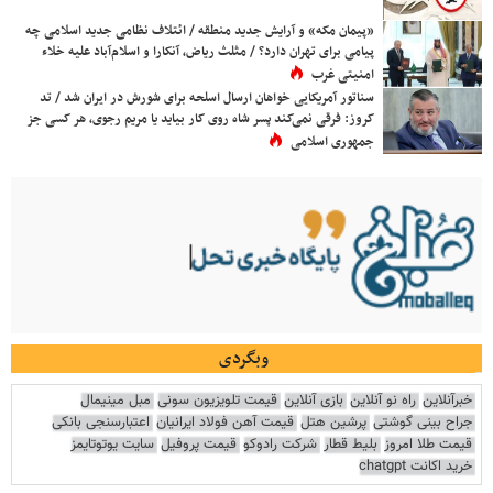
«پیمان مکه» و آرایش جدید منطقه / ائتلاف نظامی جدید اسلامی چه
پیامی برای تهران دارد؟ / مثلث ریاض، آنکارا و اسلام‌آباد علیه خلاء
امنیتی غرب
سناتور آمریکایی خواهان ارسال اسلحه برای شورش در ایران شد / تد
کروز: فرقی نمی‌کند پسر شاه روی کار بیاید یا مریم رجوی، هر کسی جز
جمهوری اسلامی
وبگردی
خبرآنلاین
راه نو آنلاین
بازی آنلاین
قیمت تلویزیون سونی
مبل مینیمال
جراح بینی گوشتی
پرشین هتل
قیمت آهن فولاد ایرانیان
اعتبارسنجی بانکی
قیمت طلا امروز
بلیط قطار
شرکت رادوکو
قیمت پروفیل
سایت یوتوتایمز
خرید اکانت chatgpt