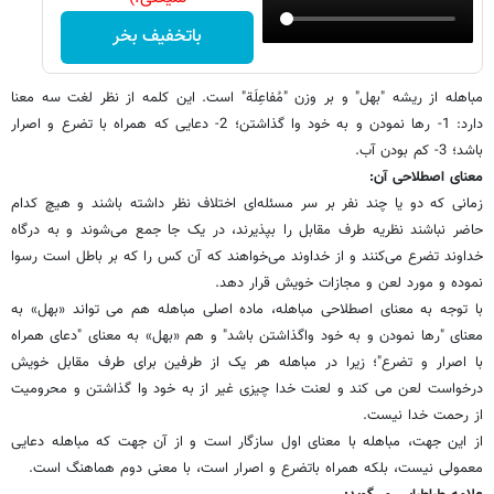
باتخفیف بخر
مباهله از ریشه "بهل" و بر وزن "مُفاعِلَة" است. این کلمه از نظر لغت سه معنا
دارد: 1- رها نمودن و به خود وا گذاشتن؛ 2- دعایى که همراه با تضرع و اصرار
باشد؛ 3- کم بودن آب.
معناى اصطلاحى آن:
زمانى که دو یا چند نفر بر سر مسئله‌اى اختلاف نظر داشته باشند و هیچ کدام
حاضر نباشند نظریه طرف مقابل را بپذیرند، در یک جا جمع مى‌شوند و به درگاه
خداوند تضرع مى‌کنند و از خداوند مى‌خواهند که آن کس را که بر باطل است رسوا
نموده و مورد لعن و مجازات خویش قرار دهد.
با توجه به معناى اصطلاحى مباهله، ماده اصلى مباهله هم مى تواند «بهل» به
معناى "رها نمودن و به خود واگذاشتن باشد" و هم «بهل» به معناى "دعاى همراه
با اصرار و تضرع"؛ زیرا در مباهله هر یک از طرفین براى طرف مقابل خویش
درخواست لعن مى کند و لعنت خدا چیزى غیر از به خود وا گذاشتن و محرومیت
از رحمت خدا نیست.
از این جهت، مباهله با معناى اول سازگار است و از آن جهت که مباهله دعایى
معمولى نیست، بلکه همراه باتضرع و اصرار است، با معنى دوم هماهنگ است.