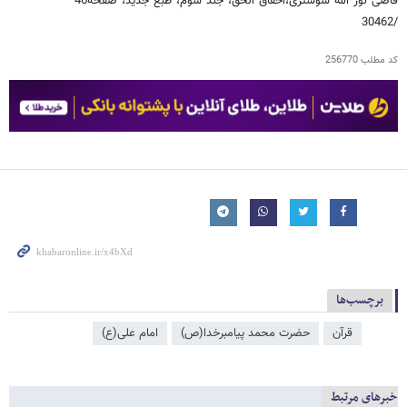
قاضى نور الله شوشترى،احقاق الحق، جلد سوم، طبع جدید، صفحه46
/30462
کد مطلب
256770
برچسب‌ها
قرآن
حضرت محمد پیامبرخدا(ص)
امام علی(ع)
خبرهای مرتبط