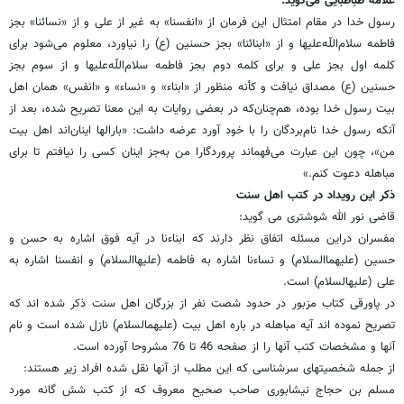
علامه طباطبایی می‌گوید:
رسول خدا در مقام امتثال این فرمان از «انفسنا» به غیر از علی و از «نسائنا» بجز
فاطمه سلام‌اللّه‌علیها و از «ابنائنا» بجز حسنین (ع) را نیاورد، معلوم می‌شود برای
کلمه اول بجز علی و برای کلمه دوم بجز فاطمه سلام‌اللّه‌علیها و از سوم بجز
حسنین (ع) مصداق نیافت و کأنه منظور از «ابناء» و «نساء» و «انفس» همان اهل
بیت رسول خدا بوده، هم‌چنان‌که در بعضی روایات به این معنا تصریح شده، بعد از
آنکه رسول خدا نام‌بردگان را با خود آورد عرضه داشت: «بارالها اینان‌اند اهل بیت
من»، چون این عبارت می‌فهماند پروردگارا من به‌جز اینان کسی را نیافتم تا برای
مباهله دعوت کنم.»
ذکر این رویداد در کتب اهل سنت
قاضى نور الله شوشترى مى‏ گوید:
مفسران دراین مسئله اتفاق نظر دارند که ابناءنا در آیه فوق اشاره به حسن و
حسین (علیهماالسلام‏) و نساءنا اشاره به فاطمه (علیهاالسلام‏) و انفسنا اشاره به
على (علیه‏السلام‏) است.
در پاورقى کتاب مزبور در حدود شصت نفر از بزرگان اهل سنت ذکر شده‏ اند که
تصریح نموده ‏اند آیه مباهله در باره اهل بیت (علیهم‏السلام‏) نازل شده است و نام
آنها و مشخصات کتب آنها را از صفحه 46 تا 76 مشروحا آورده است.
از جمله شخصیتهاى سرشناسى که این مطلب از آنها نقل شده افراد زیر هستند:
مسلم بن حجاج نیشابورى صاحب صحیح معروف که از کتب شش‏ گانه مورد