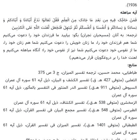
1936).
آیه مباهله
فَمَنْ حَاجَّک فِیهِ مِن بَعْدِ مَا جَاءَک مِنَ الْعِلْمِ فَقُلْ تَعَالَوْا نَدْعُ أَبْنَاءَنَا وَ أَبْنَاءَکمْ وَ
نِساءَنَا وَ نِساءَکُمْ وَ أَنفُسنَا وَ أَنفُسکُمْ ثُمَّ نَبْتهِلْ فَنَجْعَل لَّعْنَت اللَّهِ عَلی الْکذِبِینَ
ترجمه: به آنان (مسیحیان نجران) بگو: بیایید ما فرزندان خود را دعوت می‌کنیم
شما هم فرزندان خود را، ما زنان خویش را دعوت می‌کنیم شما هم زنان خود را،
ما از نفوس خود دعوت می‌کنیم شما نیز از نفوس خود را؛ آنگاه مباهله می‌کنیم و
لعنت خدا را بر دروغگویان قرار می‌دهیم.)
منابع:
طباطبایی، محمد حسین، ترجمه تفسیر المیزان، ج 3 ص 375
الثعلبی (متوفی 427 هـ. ق.) تفسیر الکشف و البیان، ذیل آیه 61 سوره آل عمران
السیوطی (متوفی 911 هـ.ق.) تفسیر الدر المنثور فی التفسیر بالمأثور، ذیل آیه 61
سوره آل عمران
الزمخشری (متوفی 538 هـ.ق.)، تفسیر الکشاف، ذیل آیه 61 سوره آل عمران
الطبرسی (متوفی 548 هـ.ق.)، تفسیر مجمع البیان فی تفسیر القرآن، ذیل آیه 61
سوره آل عمران
الطبطبائی (متوفی 1401 هـ.ق.)، تفسیر المیزان فی تفسیر القرآن، ذیل آیه 61
سوره آل عمران