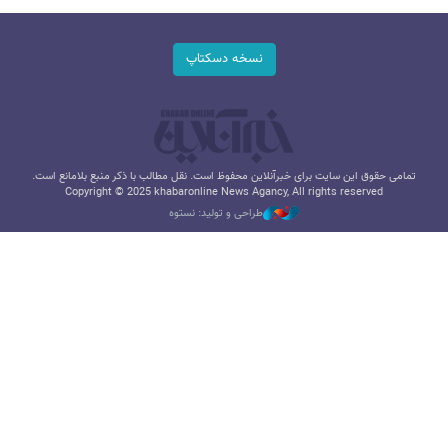
نسخه دسکتاپ
تمامی حقوق این سایت برای خبرآنلاین محفوظ است. نقل مطالب با ذکر منبع بلامانع است.
Copyright © 2025 khabaronline News Agancy, All rights reserved
طراحی و تولید: نستوه