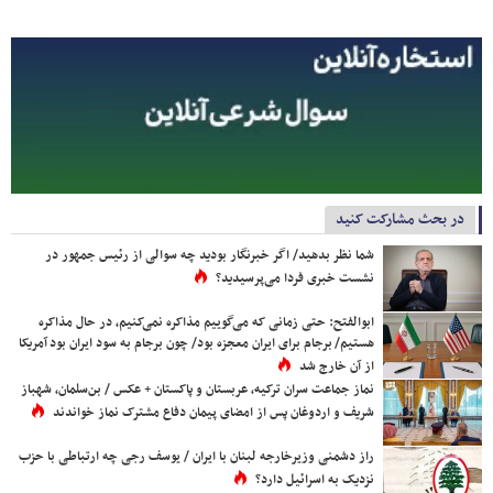
در بحث مشارکت کنید
شما نظر بدهید/ اگر خبرنگار بودید چه سوالی از رئیس جمهور در
نشست خبری فردا می‌پرسیدید؟
ابوالفتح: حتی زمانی که می‌گوییم مذاکره نمی‌کنیم، در حال مذاکره
هستیم/ برجام برای ایران معجزه بود/ چون برجام به سود ایران بود آمریکا
از آن خارج شد
نماز جماعت سران ترکیه، عربستان و پاکستان + عکس / بن‌سلمان، شهباز
شریف و اردوغان پس از امضای پیمان دفاع مشترک نماز خواندند
راز دشمنی وزیرخارجه لبنان با ایران / یوسف رجی چه ارتباطی با حزب
نزدیک به اسرائیل دارد؟