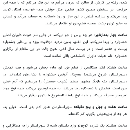
شده، رفته پی کارش. از سالن که بیرون می‌آیم به این فکر می‌کنم که با همه این
حرف‌ها، در سینمای همین کشور فیلمی مثل «وقتی همه خوابیم» امکان تولید
پیدا می‌کند و سازنده فیلمی با این حال و روز «استاد» به حساب می‌آید و کسانی
به جارو کردن پشت صحنه فیلم‌های او افتخار می‌کنند.
ساعت چهار بعدازظهر:
هر چه پرس و جو می‌کنم، در جایی نام هیئت داوران اصلی
جشنواره را پیدا نمی‌کنم. این اتفاق، بدون تردید موفقیت ویژه و بی‌نظیر جشنواره
بیست و هفتم است و در بیست سال اخیر، هیچ وقت در این مقطع از برگزاری
جشنواره، نام هیئت داوران نامشخص باقی نمانده است.
ساعت هفت:
ابتدا سکانسی از فیلم «زیر نور ماه» پخش می‌شود و بعد، نمایش
«سوپراستار» شروع می‌شود! هم‌چنان آنونس جشنواره را نشان‌مان نداده‌اند. در
«سوپراستار» یک بازیگر مشهور سینما (شهاب حسینی) را می‌بینیم که آدم خیلی
بدی است. فیلمش را نیمه‌کاره رها می‌کند، به همه توهین می‌کند، همه نوع مواد
غیرمجاز مصرف می‌کند و همه نوع رابطه نامشروع با بانوان برقرار می‌کند.
ساعت هفت و چهل و پنج دقیقه:
سوپراستارمان هنوز آدم بدی است. خیلی بد.
هر چه از بدی‌هایش بگویم، کم گفته‌ام.
ساعت هشت:
یک شازده کوچولو وارد داستان شده تا سوپراستار را به معناگرایی و