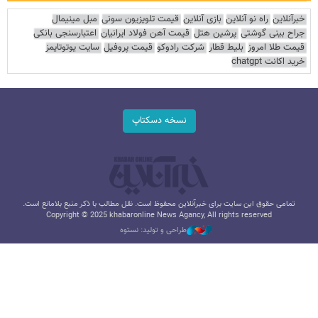
خبرآنلاین
راه نو آنلاین
بازی آنلاین
قیمت تلویزیون سونی
مبل مینیمال
جراح بینی گوشتی
پرشین هتل
قیمت آهن فولاد ایرانیان
اعتبارسنجی بانکی
قیمت طلا امروز
بلیط قطار
شرکت رادوکو
قیمت پروفیل
سایت یوتوتایمز
خرید اکانت chatgpt
نسخه دسکتاپ
تمامی حقوق این سایت برای خبرآنلاین محفوظ است. نقل مطالب با ذکر منبع بلامانع است.
Copyright © 2025 khabaronline News Agancy, All rights reserved
طراحی و تولید: نستوه