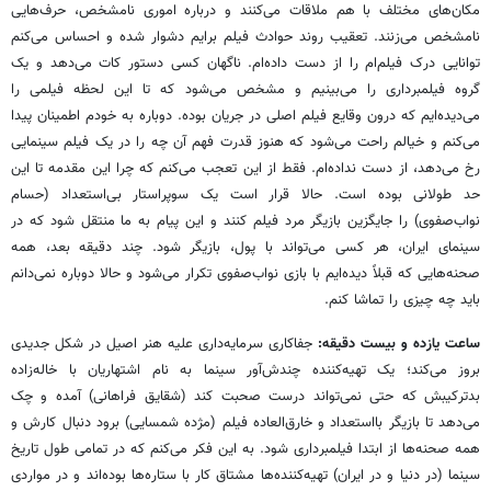
مکان‌های مختلف با هم ملاقات می‌کنند و درباره اموری نامشخص، حرف‌هایی
نامشخص می‌زنند. تعقیب روند حوادث فیلم برایم دشوار شده و احساس می‌کنم
توانایی‌ درک فیلم‌ام را از دست داده‌ام. ناگهان کسی دستور کات می‌دهد و یک
گروه فیلمبرداری را می‌بینیم و مشخص می‌شود که تا این لحظه فیلمی را
می‌دیده‌ایم که درون وقایع فیلم اصلی در جریان بوده. دوباره به خودم اطمینان پیدا
می‌کنم و خیالم راحت می‌شود که هنوز قدرت فهم آن چه را در یک فیلم سینمایی
رخ می‌دهد، از دست نداده‌ام. فقط از این تعجب می‌کنم که چرا این مقدمه تا این
حد طولانی بوده است. حالا قرار است یک سوپراستار بی‌استعداد (حسام
نواب‌صفوی) را جایگزین بازیگر مرد فیلم کنند و این پیام به ما منتقل شود که در
سینمای ایران، هر کسی می‌تواند با پول، بازیگر ‌شود. چند دقیقه بعد، همه
صحنه‌هایی که قبلاً دیده‌ایم با بازی نواب‌صفوی تکرار می‌شود و حالا دوباره نمی‌دانم
باید چه چیزی را تماشا کنم.
ساعت یازده و بیست دقیقه:
جفاکاری سرمایه‌داری علیه هنر اصیل در شکل جدیدی
بروز می‌کند؛ یک تهیه‌کننده چندش‌آور سینما به نام اشتهاریان با خاله‌زاده
بدترکیبش که حتی نمی‌تواند درست صحبت کند (شقایق فراهانی) آمده و چک
می‌دهد تا بازیگر بااستعداد و خارق‌العاده فیلم (مژده شمسایی) برود دنبال کارش و
همه صحنه‌ها از ابتدا فیلمبرداری شود. به این فکر می‌کنم که در تمامی طول تاریخ
سینما (در دنیا و در ایران) تهیه‌کننده‌ها مشتاق کار با ستاره‌ها بوده‌اند و در مواردی