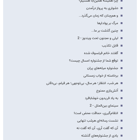
چرا همیشه همین‌جا هستیم؟
دشواری به پرواز درآمدن
و هم‌چنان که زمان می‌گذرد...
مرگ بر پولدارها
چنین گذشت بر ما...
لیلی و مجنون تحت ویندوز - 2
قابل تکذیب
گفتند خانم فیلسوف شده
توقع شما از جشنواره امسال چیست؟
جشنواره میله‌های پران
برخاسته از خواب زمستانی
هر شب، انتظار؛ هر سال، بی‌توجهی؛ هر فیلم، بی‌دقتی
آتش‌بازی ممنوع
به یاد فریدون خوشابافرد
سینمای بین‌الملل - 2
انتقام‌گیری، حماقت محض است!
نشست رسانه‌ای هرشب تنهایی
آن که گفت آری، آن که گفت نه
یادی از جشنواره‌های گذشته