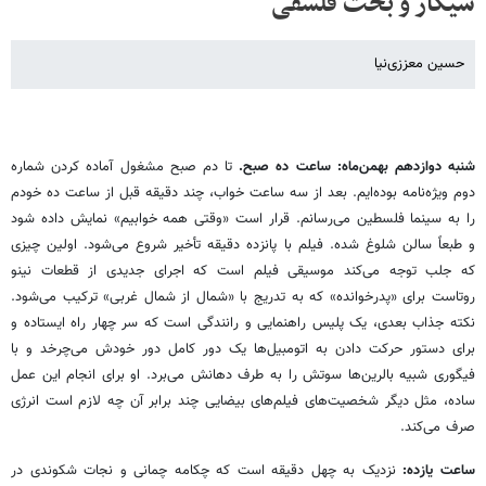
سیگار و بحث فلسفی
حسین معززی‌نیا
شنبه دوازدهم بهمن‌ماه: ساعت ده صبح.
تا دم صبح مشغول آماده کردن شماره
دوم ویژه‌نامه‌ بوده‌ایم. بعد از سه ساعت خواب، چند دقیقه قبل از ساعت ده خودم
را به سینما فلسطین می‌رسانم. قرار است «وقتی همه خوابیم» نمایش داده شود
و طبعاً سالن شلوغ شده. فیلم با پانزده دقیقه تأخیر شروع می‌شود. اولین چیزی
که جلب توجه می‌کند موسیقی فیلم است که اجرای جدیدی از قطعات نینو
روتاست برای «پدرخوانده» که به تدریج با «شمال از شمال غربی» ترکیب می‌شود.
نکته جذاب بعدی، یک پلیس راهنمایی و رانندگی است که سر چهار راه ایستاده و
برای دستور حرکت دادن به اتومبیل‌ها یک دور کامل دور خودش می‌چرخد و با
فیگوری شبیه بالرین‌ها سوتش را به طرف دهانش می‌برد. او برای انجام این عمل
ساده، مثل دیگر شخصیت‌های فیلم‌های بیضایی چند برابر آن چه لازم است انرژی
صرف می‌کند.
ساعت یازده:
نزدیک به چهل دقیقه است که چکامه چمانی و نجات شکوندی در