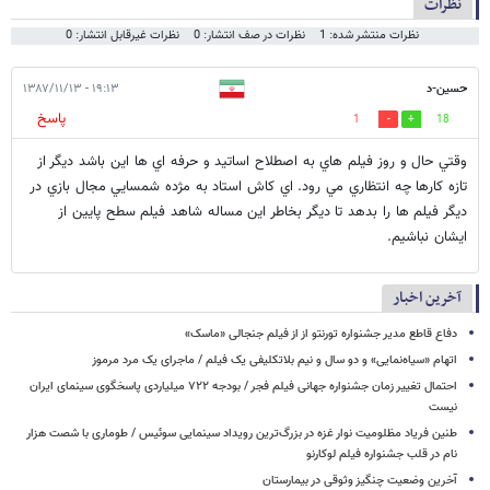
نظرات
نظرات منتشر شده: 1
نظرات در صف انتشار: 0
نظرات غیرقابل انتشار: 0
حسين-د
۱۹:۱۳ - ۱۳۸۷/۱۱/۱۳
پاسخ
1
18
وقتي حال و روز فيلم هاي به اصطلاح اساتيد و حرفه اي ها اين باشد ديگر از
تازه كارها چه انتظاري مي رود. اي كاش استاد به مژده شمسايي مجال بازي در
ديگر فيلم ها را بدهد تا ديگر بخاطر اين مساله شاهد فيلم سطح پايين از
ايشان نباشيم.
آخرین اخبار
دفاع قاطع مدیر جشنواره تورنتو از از فیلم جنجالی «ماسک»
اتهام «سیاه‌نمایی» و دو سال و نیم بلاتکلیفی یک فیلم / ماجرای یک مرد مرموز
احتمال تغییر زمان جشنواره جهانی فیلم فجر / بودجه ۷۲۲ میلیاردی پاسخگوی سینمای ایران
نیست
طنین فریاد مظلومیت نوار غزه در بزرگ‌ترین رویداد سینمایی سوئیس / طوماری با شصت هزار
نام در قلب جشنواره فیلم لوکارنو
آخرین وضعیت چنگیز وثوقی در بیمارستان