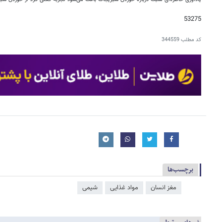
53275
کد مطلب
344559
برچسب‌ها
مغز انسان
مواد غذایی
شیمی