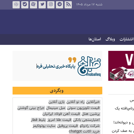
شنبه ۱۷ مرداد ۱۴۰۵
انتشارات
وبلاگ
استان‌ها
وبگردی
کس
خبرآنلاین
راه نو آنلاین
بازی آنلاین
قیمت تلویزیون سونی
مبل مینیمال
جراح بینی گوشتی
ییرنام‌یافته یک
پرشین هتل
قیمت آهن فولاد ایرانیان
اعتبارسنجی بانکی
قیمت طلا امروز
بلیط قطار
 دیوانه‌اند!
شرکت رادوکو
قیمت پروفیل
سایت یوتوتایمز
ی به صف کردن
خرید اکانت chatgpt