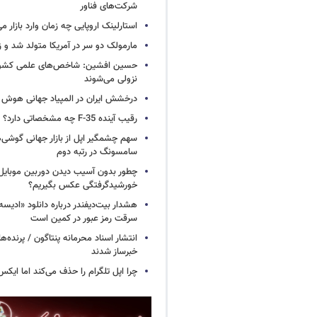
شرکت‌های فناور
استارلینک اروپایی چه زمان وارد بازار م
مارمولک دو سر در آمریکا متولد شد و ز
حسین افشین: شاخص‌های علمی کشور 
نزولی می‌شوند
درخشش ایران در المپیاد جهانی هوش
رقیب آینده F-35 چه مشخصاتی دارد؟
سهم چشمگیر اپل از بازار جهانی گوشی‌ه
سامسونگ در رتبه دوم
چطور بدون آسیب دیدن دوربین موبایل 
خورشیدگرفتگی عکس بگیریم؟
هشدار بیت‌دیفندر درباره دانلود «ادیسه»
سرقت رمز عبور در کمین است
انتشار اسناد محرمانه پنتاگون / پرنده‌ها
خبرساز شدند
چرا اپل تلگرام را حذف می‌کند اما ایکس 