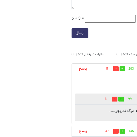
6 + 3 =
ارسال
 صف انتشار: 0
نظرات غیرقابل انتشار: 0
پاسخ
5
203
3
99
 مرگ تدريجى....
پاسخ
37
145