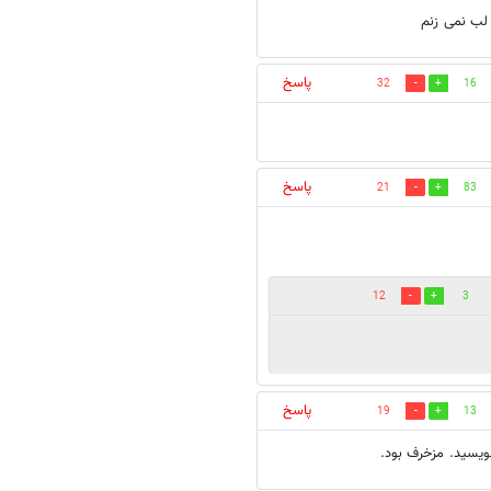
لب نمی زنم
پاسخ
32
16
پاسخ
21
83
12
3
پاسخ
19
13
ويسيد. مزخرف بود.