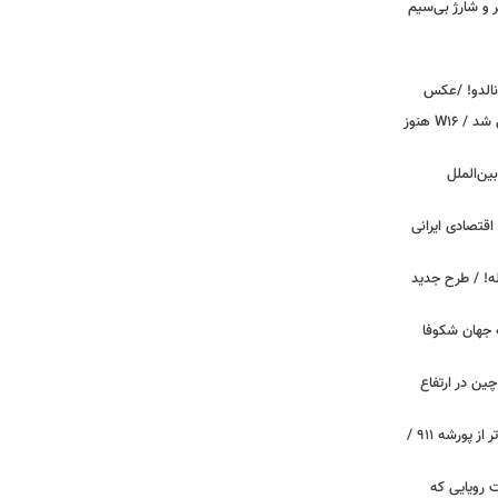
پیکر و شارژ بی‌سیم
ونالدو! /عکس
بوگاتی سفارشی با نام «دِستِریِر» معرفی شد / W۱۶ هنوز
اینترنت بین‌الملل
اقتصادی ایرانی
دید برای خودروهای ۲۰ ساله! / طرح جدید
 جهان شکوفا
ین در ارتفاع
پیچ‌های ۳۱ میلیارد تومانی پاگانی، گران‌تر از پورشه ۹۱۱ /
 سه قابلیت رویایی که