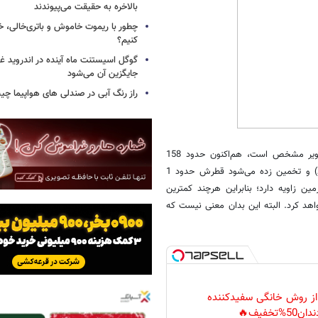
بالاخره به حقیقت می‌پیوندند
چطور با ریموت خاموش و باتری‌خالی، خ
کنیم؟
گوگل اسیستنت ماه آینده در اندروید غ
جایگزین آن می‌شود
راز رنگ آبی در صندلی های هواپیما چ
این سیارک که در تصویر فوق به شکل نقطه سرخ رنگ، بالاتر از مرکز تصویر مشخص است، هم‌اکنون حدود 158
میلیون کیلومتر از زمیه فاصله دارد (کمی بیش‌تر از فاصله زمین تا خورشید) و تخمین زده می‌شود قطرش حدود 1
 زاویه دارد؛ بنابراین هرچند کمترین
اهد کرد. البته این بدان معنی نیست که
 از روش خانگی سفیدکننده
دان50%تخفیف🔥