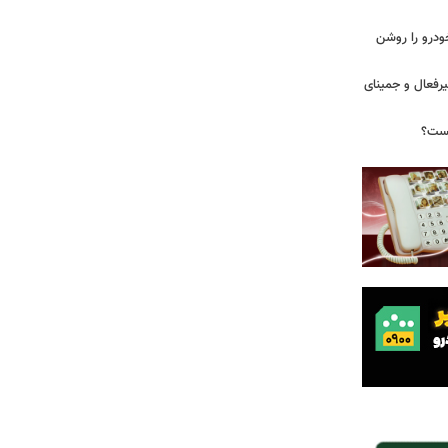
ودرو را روشن
یرفعال و جمینای
یست؟