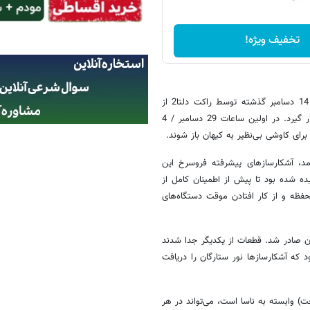
تخفیف ویژه!
تلسکوپ فضایی وایز «کاوشگر تحقیقاتی فروسرخ با دید گسترده»، 23‌ آذر / 14 دسامبر گذشته توسط راکت دلتا‌2 از
پایگاه هوایی وندنبرگ، کالیفرنیا به فضا پرتاب شد تا در مدار قطبی زمین قرار گیرد. در اولین ساعات 29 دسامبر / 4
رای کاوشی بی‌نظیر به کیهان باز شوند.
د، آشکارسازهای پیشرفته فروسرخ این
ده شده بود تا پیش از اطمینان کامل از
فظه و از کار افتادن موقت دستگاه‌های
ن صادر شد. قطعات از یکدیگر جدا شدند
د که آشکارسازها نور ستارگان را دریافت
 وابسته به ناسا است، می‌تواند در هر