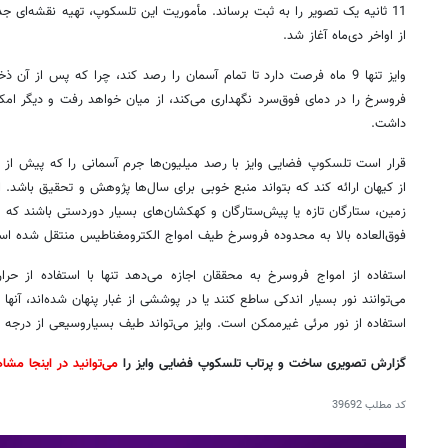
11 ثانیه یک تصویر را به ثبت برساند. مأموریت این تلسکوپ، تهیه نقشه‌ای جد
از اواخر دی‌ماه آغاز شد.
وایز تنها 9 ماه فرصت دارد تا تمام آسمان را رصد کند، چرا که پس از 
فروسرخ را در دمای فوق‌سرد نگهداری می‌کند، از میان خواهد رفت و دیگر ا
داشت.
قرار است تلسکوپ فضایی وایز با رصد میلیون‌ها جرم آسمانی را که پیش از
از کیهان ارائه کند که بتواند منبع خوبی برای سال‌ها پژوهش و تحقیق باشد. ا
زمین، ستارگان تازه یا پیش‌ستارگان و کهکشان‌های بسیار دوردستی باشند که 
فوق‌العاده بالا به محدوده فروسرخ طیف امواج الکترومغناطیس منتقل شده ا
استفاده از امواج فروسرخ به محققان اجازه می‌دهد تنها با استفاده از حرا
می‌توانند نور بسیار ‌اندکی ساطع کنند یا در پوششی از غبار پنهان شده‌اند، آنها
استفاده از نور مرئی غیرممکن است. وایز می‌تواند طیف بسیار‌وسیعی از درجه 
گزارش تصویری ساخت و پرتاب تلسکوپ فضایی وایز را
می‌توانید در اینجا مشا
کد مطلب
39692