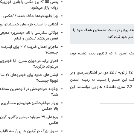
ردمی K100 پرو مکس با باتری غول‌
روانه بازار می‌شود
چرا جلوپنجره‌ها حذف شدند؟ /عکس
آشنایی با اسباب‌ بازی‌های کریستیانو ر
 هفته پیش توانست نخستین هدف خود را
نام خود ثبت کند.
نفس می‌کشد /عکس و فیلم
ماجرای اعمال ضریب ۲.۷ برای 
چیست؟
 زمین را که تاکنون دیده نشده بود،
احیای پراید در دوران مدرن؛ آیا خودروی 
می‌تواند بازگردد؟
تصویر این سیارک که 2010 AB78 نام گرفته، نخستین بار در 12 ژانویه / 22 دی در آشکارسازهای وایز
آپشن‌های ج
حرکت این جسم را نسبت به زمینه آسمان
تویوتا چیست؟
تشخیص دهد. پس از اعلام هشدار وایزف پژوهشگران با استفاده از تلسکوپ 2.2 متری دانشگاه هاوایی توانستند این
چگونه حیات‌وحش در آلوده‌ترین منطقه
شد؟
پرواز موفقیت‌آمیز هواپیمای مسافربری چ
بالا /عکس
عکس
تحول بزرگ در آیفون ۱۸ پرو/