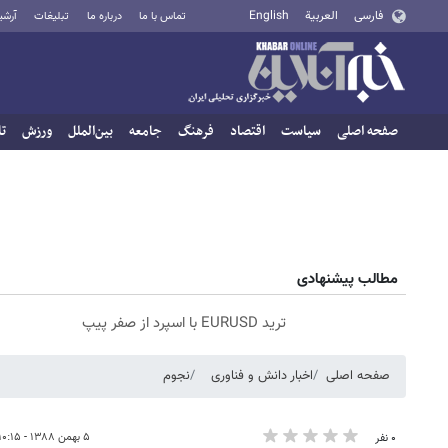
فارسی
العربية
English
تماس با ما
درباره ما
تبلیغات
آرشی
صفحه اصلی
سیاست
اقتصاد
فرهنگ
جامعه
بین‌الملل
ورزش
تا
مطالب پیشنهادی
ترید EURUSD با اسپرد از صفر پیپ
صفحه اصلی
اخبار دانش و فناوری
نجوم
۵ بهمن ۱۳۸۸ - ۱۰:۱۵
۰ نفر