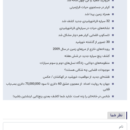
مروارید سفید و آبی چهل ساله شد
کپلر در جستجوی حیات فرازمینی
همزاد زمین پیدا شد
32 سیاره فراخورشیدی جدید کشف شد
نشانه‌های حیات در سیاره‌ای فراخورشیدی
تلسکوپ فضایی کپلر هم دچار مشکل شد
30 تصویر از گذشته خورشید
رویدادهای خارج از مرزهای زمین در سال 2009
کشف پنج سیاره جدید در شش هفته
منظومه‌های دوتایی، زادگاه نسل‌های دوم و سوم سیارات
موجودات فضایی چه شکلی هستند؟
نقشه‌ای جدید از موقعیت خورشید در کهکشان / عکس
جهان به روایت اعداد: از معجون عشق 60 دلاری تا سود 75,000,000 دلاری بمب‌یاب
قلابی
شانس در خانه‌تان را زده است: شاید شما کاشف بعدی پنج‌تایی اینشتین باشید!
نظر شما