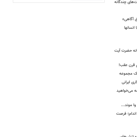
ت‌های چندگانه
ق آگاهی»
 انسانها
انه حضرت آیت
م قرن عقب!
یک مجموعه
ری ایرانی
ه می‌خواهید
وا موند...
اندام؛ فرصت
و تنش‌های