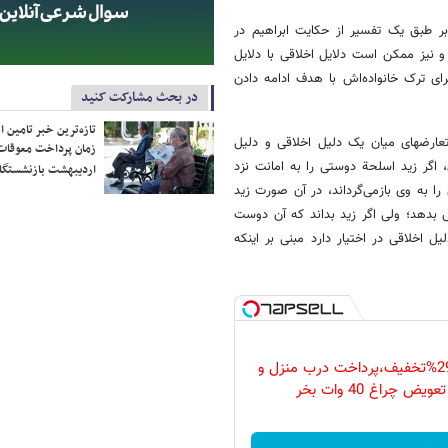
بر طبق یک تفسیر از حکایت ابراهیم در
 نیز ممکن است دلایل اخلاقی با دلایل
ای ترک خانواده‌اش با هدف ادامه دادن
در بحث مشارکت کنید
تازه‌ترین خبر تامین 
 تعارضهای میان یک دلیل اخلاقی و دلیل
زمان پرداخت معوقات
ون، اگر زید اسلحة دوستی را به امانت نزد
اردیبهشت بازنشستگا
 به وی بازمی‌گرداند، در آن صورت زید
س بدهد؛ ولی اگر زید بداند که آن دوست
 اخلاقی در اختیار دارد مبنی بر اینکه
فقط امروز با 29%تخفیف،پرداخت درب منزل و
ویض چراغ 40 وات بخر