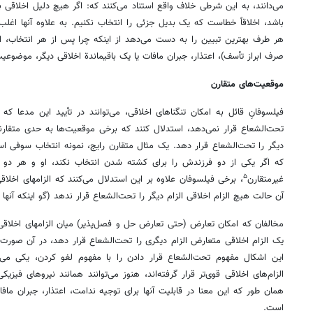
می‌دانند، به این شرطی خلاف واقع استناد می‌کنند که: اگر هیچ دلیل اخلاقی 
باشد، اخلاقاً خطاست که یک بدیل جزئی را انتخاب نکنیم. به علاوه آنها اغلب 
هر طرف بهترین تبیین را به دست می‌دهد از اینکه چرا پس از هر انتخاب، 
صرف ابراز تأسف)، اعتذار، جبران مافات یا یک باقیماندة اخلاقی دیگر، موضوعیت
موقعیت‌های متقارن
فیلسوفانِ قائل به امکان تنگناهای اخلاقی، می‌توانند در تأیید این مدعا که ه
تحت‌الشعاع قرار نمی‌دهد، استدلال کنند که برخی موقعیت‌ها به حدی متقارن
دیگر را تحت‌الشعاع قرار دهد. یک مثال متقارن رایج، نمونه انتخاب سوفی اس
که اگر یکی از دو فرزندش را برای کشته شدن انتخاب نکند، او و هر دو 
۵
غیرمتقارن
، برخی فیلسوفان علاوه بر این استدلال می‌کنند که الزامهای اخلا
آن حالت هیچ الزام اخلاقی الزام دیگر را تحت‌الشعاع قرار ندهد (گو اینکه آنها دقی
مخالفان که امکان تعارض (حتی تعارض حل و فصل‌پذیر) میان الزامهای اخلاقی ر
یک الزام اخلاقی متعارض الزام دیگری را تحت‌الشعاع قرار دهد، در‌ آن صورت 
این اشکال مفهوم تحت‌الشعاع قرار دادن را با مفهوم لغو کردن، یکی می‌ک
الزام‌های اخلاقی قوی‌تر قرار گرفته‌اند، هنوز می‌توانند همانند نیروهای فی
همان طور که این معنا در قابلیت آنها برای توجیه ندامت، اعتذار، جبران مافا
است.