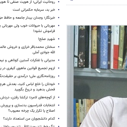
روحانیت ایرانی؛ از هویت صنفی تا هوی
خبر بد، سرمایه حکمرانی است
خبرنگار؛ وجدان بیدار جامعه و حافظ ح
مهربانی با حیوانات خوب ولی مهربانی با
فراموش نشود!
شهیدِ صلح!
سخنان محمدباقر خرازی و خروش عالم
الله جوادی آملی
مدیرانی با تفکرات آستین کوتاهی و نی
لزوم تجمیع قوانین ماهوی کیفری در 
روزنامه‌نگاری ملی؛ درآمدی بر حقیقت‌نگا
خودتان را خلع لباس کنید، بعدش هرچ
فحش بدهید و دروغ بگویید
از کوچه‌های لامرد؛ ترکشا رفتِن، دردِش 
انتخابات فدراسیون بدنسازی و پرورش 
اصلاح یا تکرار یک چرخه معیوب؟
کدام دانشجویان من استعداد دارند؟
زنگ خطر تندروی؛ تلاقی تندروی داخلی 