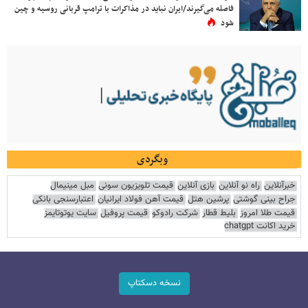
فاصله می‌گیرند/ایران نباید در مذاکرات با ترامپ قربانی روسیه و چین
شود
وبگردی
خبرآنلاین
راه نو آنلاین
بازی آنلاین
قیمت تلویزیون سونی
مبل مینیمال
جراح بینی گوشتی
پرشین هتل
قیمت آهن فولاد ایرانیان
اعتبارسنجی بانکی
قیمت طلا امروز
بلیط قطار
شرکت رادوکو
قیمت پروفیل
سایت یوتوتایمز
خرید اکانت chatgpt
نسخه دسکتاپ