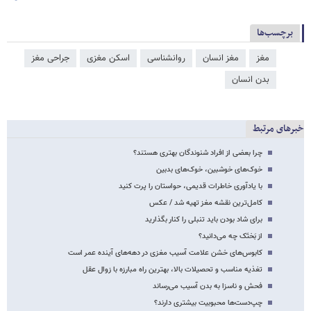
برچسب‌ها
مغز
مغز انسان
روانشناسی
اسکن مغزی
جراحی مغز
بدن انسان
خبرهای مرتبط
چرا بعضی از افراد شنوندگان بهتری هستند؟
خوک‌های خوشبین، خوک‌های بدبین
با یادآوری خاطرات قدیمی، حواستان را پرت کنید
کامل‌ترین نقشه مغز تهیه شد / عکس
برای شاد بودن باید تنبلی را کنار بگذارید
از بَختَک چه می‌دانید؟
کابوس‌های خشن علامت آسیب مغزی در دهه‌های آینده عمر است
تغذیه مناسب و تحصیلات بالا، بهترین راه مبارزه با زوال عقل
فحش و ناسزا به بدن آسیب می‌رساند
چپ‌دست‌ها محبوبیت بیشتری دارند؟