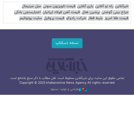
خبرآنلاین
راه نو آنلاین
بازی آنلاین
قیمت تلویزیون سونی
مبل مینیمال
جراح بینی گوشتی
پرشین هتل
قیمت آهن فولاد ایرانیان
اعتبارسنجی بانکی
قیمت طلا امروز
بلیط قطار
شرکت رادوکو
قیمت پروفیل
سایت یوتوتایمز
نسخه دسکتاپ
تمامی حقوق این سایت برای خبرآنلاین محفوظ است. نقل مطالب با ذکر منبع بلامانع است.
Copyright © 2025 khabaronline News Agancy, All rights reserved
طراحی و تولید: نستوه