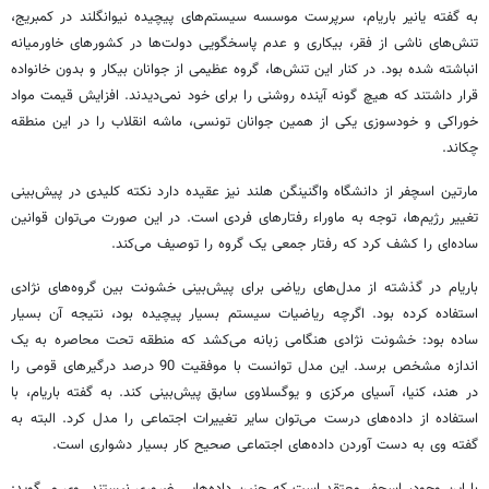
به گفته یانیر باریام، سرپرست موسسه سیستم‌های پیچیده نیوانگلند در کمبریج،
تنش‌های ناشی از فقر، بیکاری و عدم پاسخگویی دولت‌ها در کشورهای خاورمیانه
انباشته شده بود. در کنار این تنش‌ها، گروه عظیمی از جوانان بیکار و بدون خانواده
قرار داشتند که هیچ گونه آینده روشنی را برای خود نمی‌دیدند. افزایش قیمت مواد
خوراکی و خودسوزی یکی از همین جوانان تونسی، ماشه انقلاب را در این منطقه
چکاند.
مارتین اسچفر از دانشگاه واگنینگن هلند نیز عقیده دارد نکته کلیدی در پیش‌بینی
تغییر رژیم‌ها، توجه به ماوراء رفتارهای فردی است. در این صورت می‌توان قوانین
ساده‌ای را کشف کرد که رفتار جمعی یک گروه را توصیف می‌کند.
باریام در گذشته از مدل‌های ریاضی برای پیش‌بینی خشونت بین گروه‌های نژادی
استفاده کرده بود. اگرچه ریاضیات سیستم بسیار پیچیده بود، نتیجه آن بسیار
ساده بود: خشونت نژادی هنگامی زبانه می‌کشد که منطقه تحت محاصره به یک
اندازه مشخص برسد. این مدل توانست با موفقیت 90 درصد درگیرهای قومی را
در هند، کنیا، آسیای مرکزی و یوگسلاوی سابق پیش‌بینی کند. به گفته باریام، با
استفاده از داده‌های درست می‌توان سایر تغییرات اجتماعی را مدل کرد. البته به
گفته وی به دست آوردن داده‌های اجتماعی صحیح کار بسیار دشواری است.
با این وجود، اسچفر معتقد است که چنین داده‌هایی ضروری نیستند. وی می‌گوید: