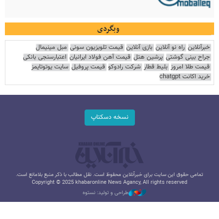
وبگردی
خبرآنلاین
راه نو آنلاین
بازی آنلاین
قیمت تلویزیون سونی
مبل مینیمال
جراح بینی گوشتی
پرشین هتل
قیمت آهن فولاد ایرانیان
اعتبارسنجی بانکی
قیمت طلا امروز
بلیط قطار
شرکت رادوکو
قیمت پروفیل
سایت یوتوتایمز
خرید اکانت chatgpt
نسخه دسکتاپ
تمامی حقوق این سایت برای خبرآنلاین محفوظ است. نقل مطالب با ذکر منبع بلامانع است.
Copyright © 2025 khabaronline News Agancy, All rights reserved
طراحی و تولید: نستوه