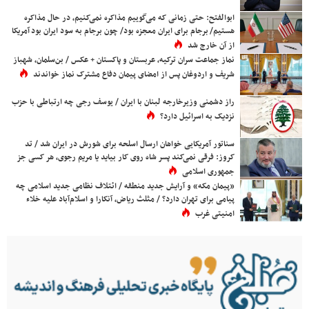
ابوالفتح: حتی زمانی که می‌گوییم مذاکره نمی‌کنیم، در حال مذاکره
هستیم/ برجام برای ایران معجزه بود/ چون برجام به سود ایران بود آمریکا
از آن خارج شد
نماز جماعت سران ترکیه، عربستان و پاکستان + عکس / بن‌سلمان، شهباز
شریف و اردوغان پس از امضای پیمان دفاع مشترک نماز خواندند
راز دشمنی وزیرخارجه لبنان با ایران / یوسف رجی چه ارتباطی با حزب
نزدیک به اسرائیل دارد؟
سناتور آمریکایی خواهان ارسال اسلحه برای شورش در ایران شد / تد
کروز: فرقی نمی‌کند پسر شاه روی کار بیاید یا مریم رجوی، هر کسی جز
جمهوری اسلامی
«پیمان مکه» و آرایش جدید منطقه / ائتلاف نظامی جدید اسلامی چه
پیامی برای تهران دارد؟ / مثلث ریاض، آنکارا و اسلام‌آباد علیه خلاء
امنیتی غرب