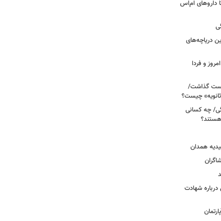
های پراکنده دارویی؛ از فاکتور ۸ تا داروهای ام‌اس
ی
 آبی/ بهترین دریاچه‌های
مروز و فردا
دوم روی دست گذاشت/
ثانویه» چیست؟
ی/ چه کسانی
 هستند؟
یدیه همدان
شاگران
د
درباره شهادت