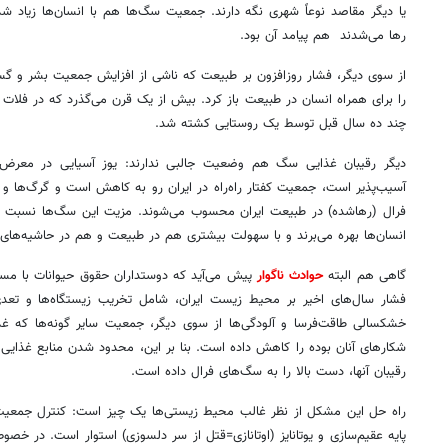
یا دیگر مقاصد نوعاً شهری نگه دارند. جمعیت سگ‌ها هم با انسان‌ها زیاد 
رها می‌شدند هم پیامد آن بود.
از سوی دیگر، فشار روزافزون بر طبیعت که ناشی از افزایش جمعیت بشر و گست
را برای همراه انسان در طبیعت باز کرد. بیش از یک قرن می‌گذرد که در فلات 
چند ده سال قبل توسط یک روستایی کشته شد.
دیگر رقیبان غذایی سگ هم وضعیت جالبی ندارند: یوز آسیایی در معرض 
آسیب‌پذیر است، جمعیت کفتار راه‌راه در ایران رو به کاهش است و گرگ‌ها
فرال (رهاشده) در طبیعت ایران محسوب می‌شوند. مزیت این سگ‌ها نسبت 
انسان‌ها بهره می‌برند و با سهولت بیشتری هم در طبیعت و هم در حاشیه‌های 
گاهی هم البته
حوادث ناگوار
پیش می‌آید که دوستداران حقوق حیوانات با مسام
فشار سال‌های اخیر بر محیط زیست ایران، شامل تخریب زیستگاه‌ها و ت
خشکسالی طاقت‌فرسا و آلودگی‌ها از سوی دیگر، جمعیت سایر گونه‌ها که غ
شکارهای آنان بوده را کاهش داده است. بنا بر این، محدود شدن منابع غذای
رقیبان آنها، دست بالا را به سگ‌های فرال داده است.
راه حل این مشکل از نظر غالب محیط زیستی‌ها یک چیز است: کنترل جمعیت
پایه عقیم‌سازی و یوتانایز (اوتانازی=قتل از سر دلسوزی) استوار است. در خص