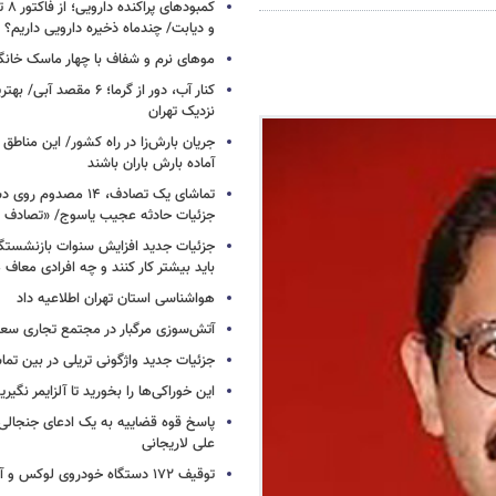
کمبود
و دیابت/ چندماه ذخیره دارویی داریم؟
موهای نرم و شفاف با چهار ماسک خانگ
کنار آب، دور از گرما؛ ۶ مقصد
نزدیک تهران
جریان بارش‌زا در راه کشور/ این مناطق ا
آماده بارش باران باشند
تماشای یک تصادف، ۱۴ مص
جزئیات حادثه عجیب یاسوج/ «تصادف 
جزئیات جدید افزایش سنوات بازنشستگ
باید بیشتر کار کنند و چه افرادی معاف
هواشناسی استان تهران اطلاعیه داد
آتش‌سوزی مرگبار در مجتمع تجاری سع
جزئیات جدید واژگونی تریلی در بین تما
این خوراکی‌ها را بخورید تا آلزایمر نگیری
پاسخ قوه قضاییه به یک ادعای جنجالی 
علی لاریجانی
توقیف ۱۷۲ دستگاه خودروی لوکس و آپارتمان